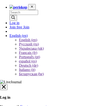
periskop
Log in
Join free
Join
English
(en)
English (en)
Русский (ru)
Українська (uk)
Français (fr)
Português (pt)
español (es)
Deutsch (de)
Italiano (it)
Беларуская (be)
Log in