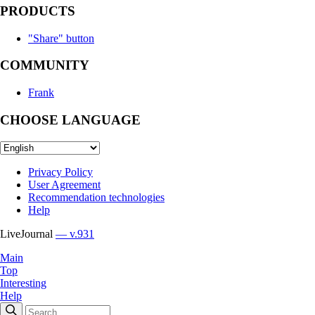
PRODUCTS
"Share" button
COMMUNITY
Frank
CHOOSE LANGUAGE
Privacy Policy
User Agreement
Recommendation technologies
Help
LiveJournal
— v.931
Main
Top
Interesting
Help