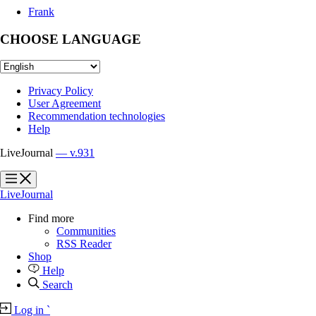
Frank
CHOOSE LANGUAGE
Privacy Policy
User Agreement
Recommendation technologies
Help
LiveJournal
— v.931
?
?
LiveJournal
Find more
Communities
RSS Reader
Shop
Help
Search
Log in
`