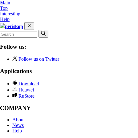
Main
Top
Interesting
Help
periskop
Follow us:
Follow us on Twitter
Applications
Download
Huawei
RuStore
COMPANY
About
News
Help