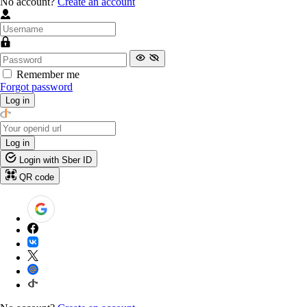
No account?
Create an account
Remember me
Forgot password
Log in
Log in
Login with Sber ID
QR code