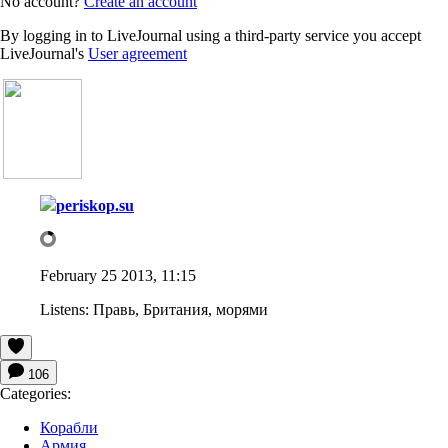
No account?
Create an account
By logging in to LiveJournal using a third-party service you accept
LiveJournal's
User agreement
periskop.su
February 25 2013, 11:15
Listens:
Правь, Британия, морями
106
Categories:
Корабли
Армия