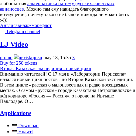
любопытная
альтернативка на тему русских-советских
авианосцев
. Можно там ему накидать благородного
возмущения, почему такого не было и никогда не может быть
:-)))
Англия
авиа
жж
море
флот
Telegram channel
LJ Video
promo
periskop.su
may 18, 15:35
3
Buy for 250 tokens
Вторая Казахская экспедиция - новый цикл
Вниманию читателей! С 17 мая в «Лаборатории Перископа»
начался новый цикл постов - по Второй Казахской экспедиции.
В этом цикле - рассказ о малоизвестных и редко посещаемых
местах. О самом «русском» городе Казахстана Петропавловске и
ж/д коридоре «Россия — Россия», о городе на Иртыше
Павлодаре. О…
Applications
Download
Huawei