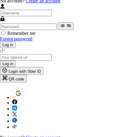
No account?
Create an account
Remember me
Forgot password
Log in
Log in
Login with Sber ID
QR code