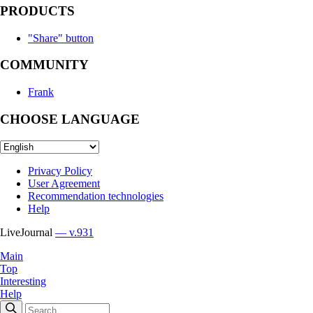
PRODUCTS
"Share" button
COMMUNITY
Frank
CHOOSE LANGUAGE
Privacy Policy
User Agreement
Recommendation technologies
Help
LiveJournal
— v.931
Main
Top
Interesting
Help