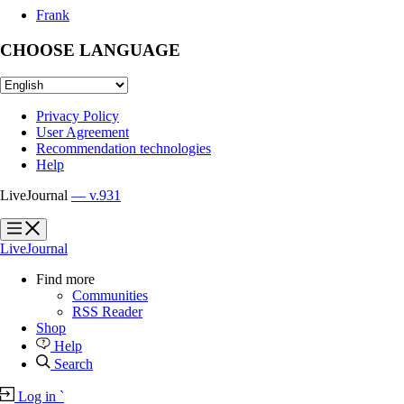
Frank
CHOOSE LANGUAGE
Privacy Policy
User Agreement
Recommendation technologies
Help
LiveJournal
— v.931
?
?
LiveJournal
Find more
Communities
RSS Reader
Shop
Help
Search
Log in
`