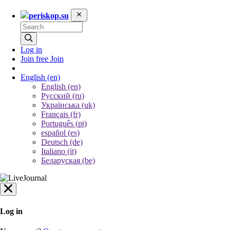
periskop.su
Log in
Join free
Join
English
(en)
English (en)
Русский (ru)
Українська (uk)
Français (fr)
Português (pt)
español (es)
Deutsch (de)
Italiano (it)
Беларуская (be)
Log in