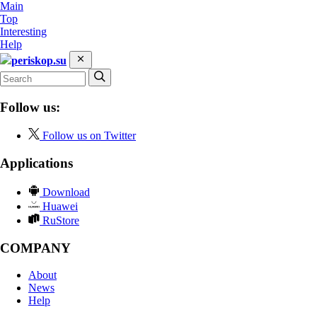
Main
Top
Interesting
Help
periskop.su
Follow us:
Follow us on Twitter
Applications
Download
Huawei
RuStore
COMPANY
About
News
Help