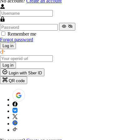
No account?
Create an account
Remember me
Forgot password
Log in
Log in
Login with Sber ID
QR code