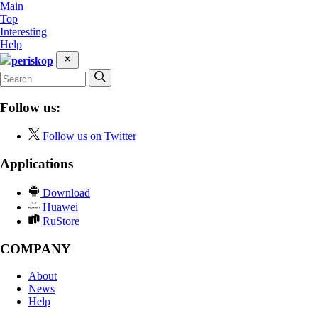
Main
Top
Interesting
Help
periskop
Follow us:
Follow us on Twitter
Applications
Download
Huawei
RuStore
COMPANY
About
News
Help