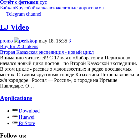
Отчёт с фотками тут
Байкал
Кругобайкалка
авто
железные дороги
зима
Telegram channel
LJ Video
promo
periskop
may 18, 15:35
3
Buy for 250 tokens
Вторая Казахская экспедиция - новый цикл
Вниманию читателей! С 17 мая в «Лаборатории Перископа»
начался новый цикл постов - по Второй Казахской экспедиции.
В этом цикле - рассказ о малоизвестных и редко посещаемых
местах. О самом «русском» городе Казахстана Петропавловске и
ж/д коридоре «Россия — Россия», о городе на Иртыше
Павлодаре. О…
Applications
Download
Huawei
RuStore
Follow us: