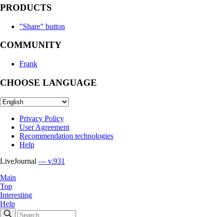
PRODUCTS
"Share" button
COMMUNITY
Frank
CHOOSE LANGUAGE
Privacy Policy
User Agreement
Recommendation technologies
Help
LiveJournal
— v.931
Main
Top
Interesting
Help