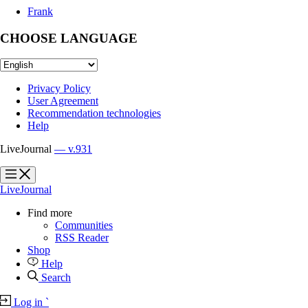
Frank
CHOOSE LANGUAGE
Privacy Policy
User Agreement
Recommendation technologies
Help
LiveJournal
— v.931
?
?
LiveJournal
Find more
Communities
RSS Reader
Shop
Help
Search
Log in
`