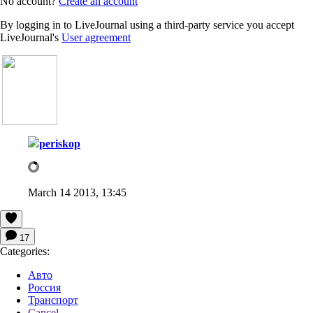
No account?
Create an account
By logging in to LiveJournal using a third-party service you accept
LiveJournal's
User agreement
periskop
March 14 2013, 13:45
17
Categories:
Авто
Россия
Транспорт
Cancel