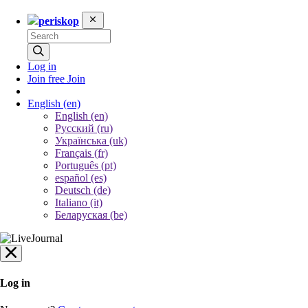
periskop
Log in
Join free
Join
English
(en)
English (en)
Русский (ru)
Українська (uk)
Français (fr)
Português (pt)
español (es)
Deutsch (de)
Italiano (it)
Беларуская (be)
Log in