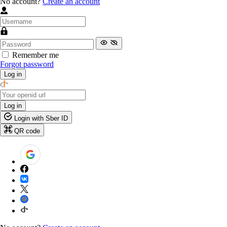
No account?
Create an account
Remember me
Forgot password
Log in
Log in
Login with Sber ID
QR code