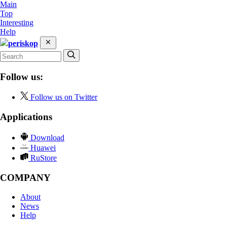
Main
Top
Interesting
Help
periskop
Follow us:
Follow us on Twitter
Applications
Download
Huawei
RuStore
COMPANY
About
News
Help