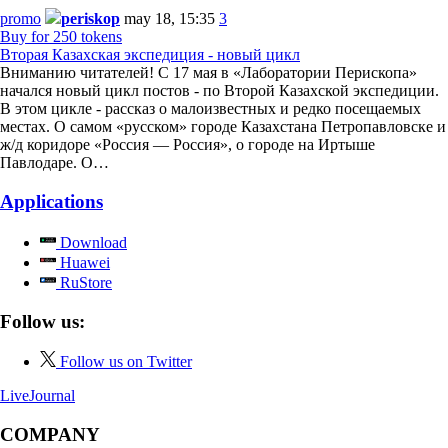
promo
periskop
may 18, 15:35
3
Buy for 250 tokens
Вторая Казахская экспедиция - новый цикл
Вниманию читателей! С 17 мая в «Лаборатории Перископа»
начался новый цикл постов - по Второй Казахской экспедиции.
В этом цикле - рассказ о малоизвестных и редко посещаемых
местах. О самом «русском» городе Казахстана Петропавловске и
ж/д коридоре «Россия — Россия», о городе на Иртыше
Павлодаре. О…
Applications
Download
Huawei
RuStore
Follow us:
Follow us on Twitter
LiveJournal
COMPANY