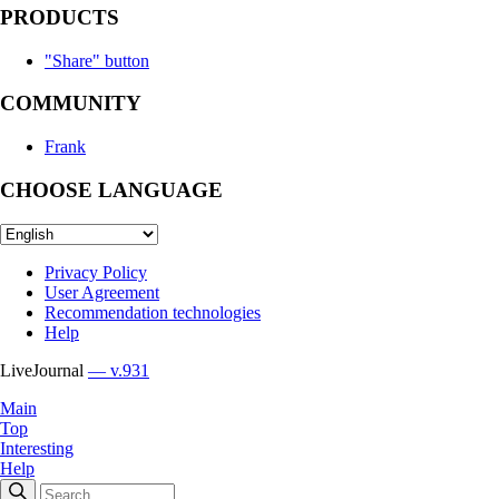
PRODUCTS
"Share" button
COMMUNITY
Frank
CHOOSE LANGUAGE
Privacy Policy
User Agreement
Recommendation technologies
Help
LiveJournal
— v.931
Main
Top
Interesting
Help