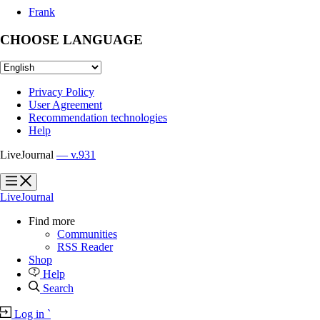
Frank
CHOOSE LANGUAGE
Privacy Policy
User Agreement
Recommendation technologies
Help
LiveJournal
— v.931
?
?
LiveJournal
Find more
Communities
RSS Reader
Shop
Help
Search
Log in
`