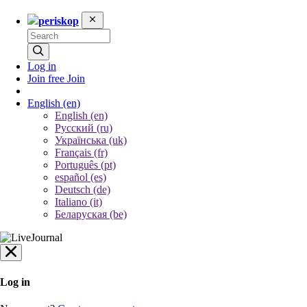
periskop
Log in
Join free
Join
English
(en)
English (en)
Русский (ru)
Українська (uk)
Français (fr)
Português (pt)
español (es)
Deutsch (de)
Italiano (it)
Беларуская (be)
Log in