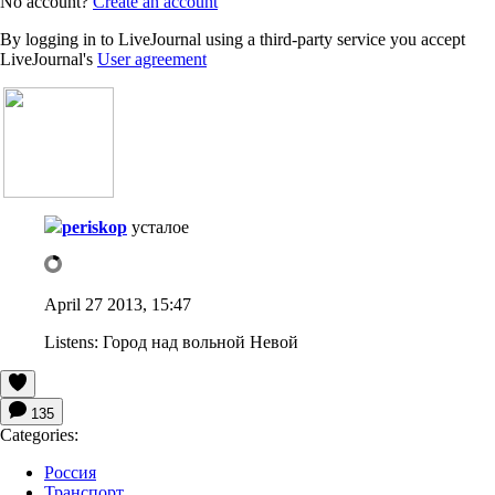
No account?
Create an account
By logging in to LiveJournal using a third-party service you accept
LiveJournal's
User agreement
periskop
усталое
April 27 2013, 15:47
Listens:
Город над вольной Невой
135
Categories:
Россия
Транспорт