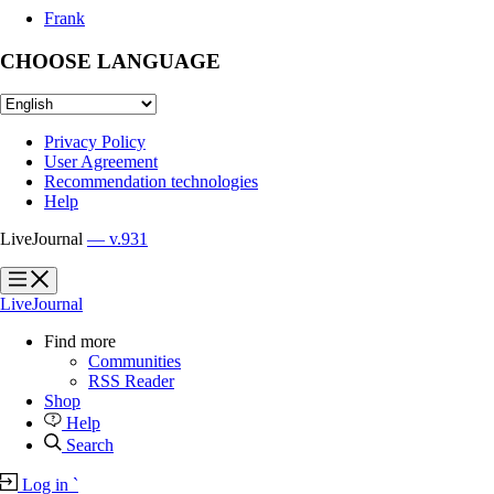
Frank
CHOOSE LANGUAGE
Privacy Policy
User Agreement
Recommendation technologies
Help
LiveJournal
— v.931
?
?
LiveJournal
Find more
Communities
RSS Reader
Shop
Help
Search
Log in
`