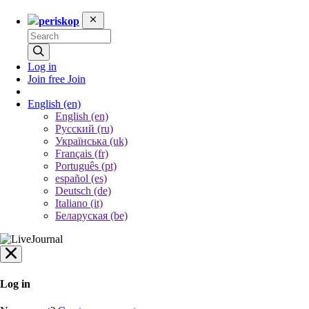
periskop
Log in
Join free
Join
English
(en)
English (en)
Русский (ru)
Українська (uk)
Français (fr)
Português (pt)
español (es)
Deutsch (de)
Italiano (it)
Беларуская (be)
Log in