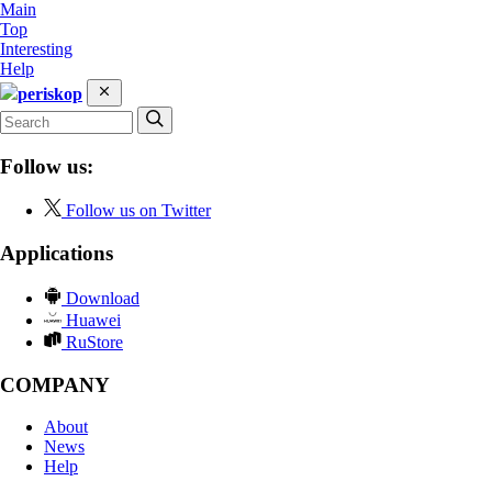
Main
Top
Interesting
Help
periskop
Follow us:
Follow us on Twitter
Applications
Download
Huawei
RuStore
COMPANY
About
News
Help