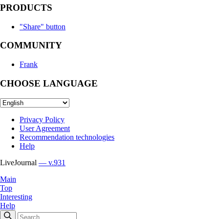
PRODUCTS
"Share" button
COMMUNITY
Frank
CHOOSE LANGUAGE
Privacy Policy
User Agreement
Recommendation technologies
Help
LiveJournal
— v.931
Main
Top
Interesting
Help