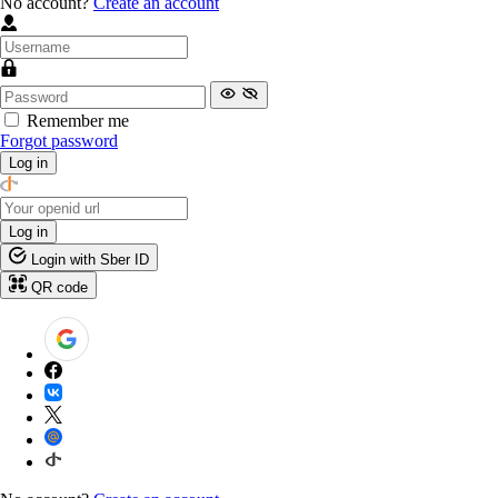
No account?
Create an account
Remember me
Forgot password
Log in
Log in
Login with Sber ID
QR code