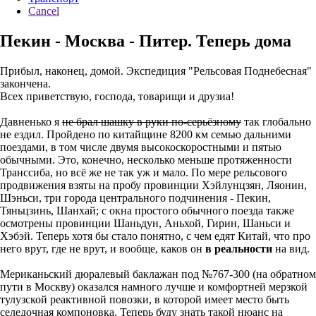
Cancel
Пекин - Москва - Питер. Теперь дома
Прибыл, наконец, домой. Экспедиция "Рельсовая Поднебесная"
закончена.
Всех приветствую, господа, товарищи и друзиа!
Давненько я
не брал шашку в руки по-серьёзному
так глобально
не ездил. Пройдено по китайщине 8200 км семью дальними
поездами, в том числе двумя высокоскоростными и пятью
обычными. Это, конечно, несколько меньше протяженности
Транссиба, но всё же не так уж и мало. По мере рельсового
продвижения взяты на пробу провинции Хэйлунцзян, Ляонин,
Шэньси, три города центрального подчинения - Пекин,
Тяньцзинь, Шанхай; с окна простого обычного поезда также
осмотрены провинции Шаньдун, Аньхой, Гирин, Шаньси и
Хэбэй. Теперь хотя бы стало понятно, с чем едят Китай, что про
него врут, где не врут, и вообще, каков он
в реальности
на вид.
Мериканьский дюралевый баклажан под №767-300 (на обратном
пути в Москву) оказался намного лучше и комфортней мерзкой
тулузской реактивной повозки, в которой имеет место быть
селедочная компоновка. Теперь буду знать такой нюанс на