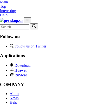
Main
Top
Interesting
Help
periskop.su
Follow us:
Follow us on Twitter
Applications
Download
Huawei
RuStore
COMPANY
About
News
Help