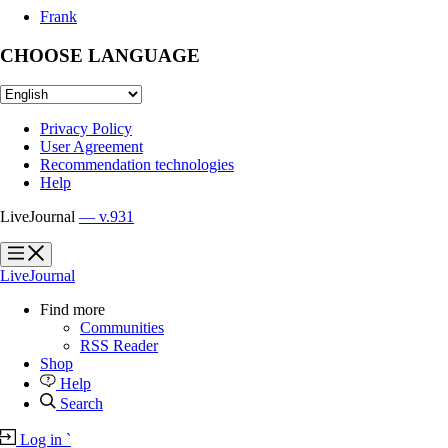
Frank
CHOOSE LANGUAGE
Privacy Policy
User Agreement
Recommendation technologies
Help
LiveJournal
— v.931
?
?
LiveJournal
Find more
Communities
RSS Reader
Shop
Help
Search
Log in
`