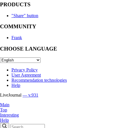
PRODUCTS
"Share" button
COMMUNITY
Frank
CHOOSE LANGUAGE
Privacy Policy
User Agreement
Recommendation technologies
Help
LiveJournal
— v.931
Main
Top
Interesting
Help