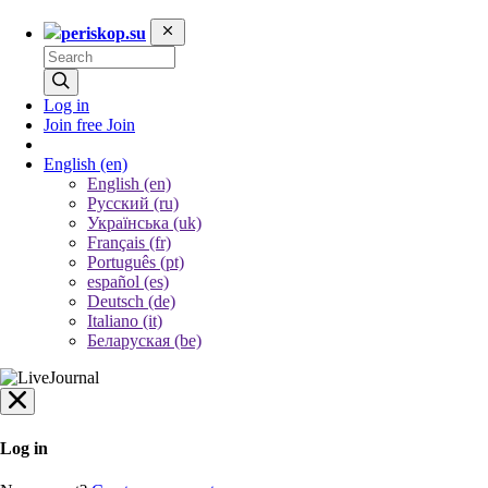
periskop.su
Log in
Join free
Join
English
(en)
English (en)
Русский (ru)
Українська (uk)
Français (fr)
Português (pt)
español (es)
Deutsch (de)
Italiano (it)
Беларуская (be)
Log in