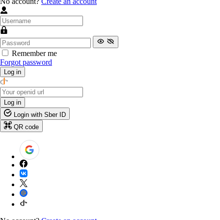
No account?
Create an account
Remember me
Forgot password
Log in
Log in
Login with Sber ID
QR code