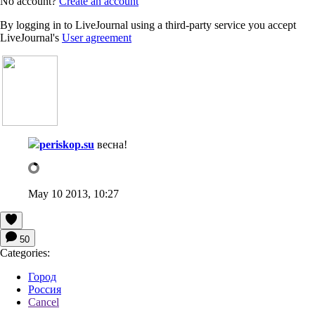
No account?
Create an account
By logging in to LiveJournal using a third-party service you accept
LiveJournal's
User agreement
periskop.su
весна!
May 10 2013, 10:27
50
Categories:
Город
Россия
Cancel