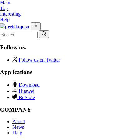
Main
Top
Interesting
Help
periskop.su
Follow us:
Follow us on Twitter
Applications
Download
Huawei
RuStore
COMPANY
About
News
Help