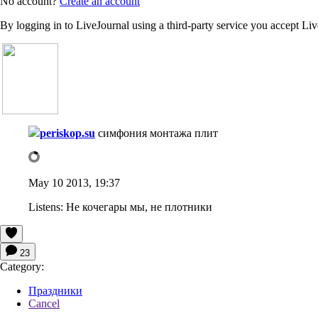
No account?
Create an account
By logging in to LiveJournal using a third-party service you accept Li
periskop.su
симфония монтажа плит
May 10 2013, 19:37
Listens:
Не кочегары мы, не плотники
23
Category:
Праздники
Cancel