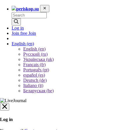
periskop.su
Log in
Join free
Join
English
(en)
English (en)
Русский (ru)
Українська (uk)
Français (fr)
Português (pt)
español (es)
Deutsch (de)
Italiano (it)
Беларуская (be)
Log in