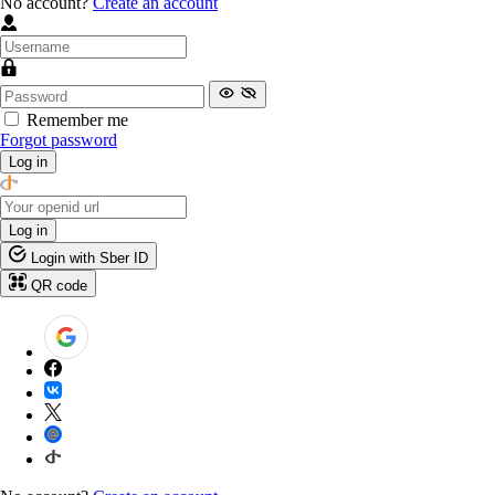
No account?
Create an account
Remember me
Forgot password
Log in
Log in
Login with Sber ID
QR code