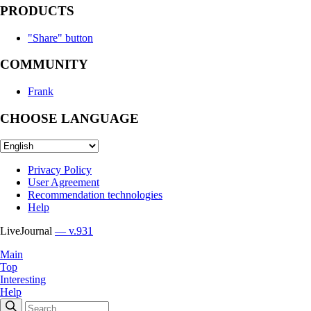
PRODUCTS
"Share" button
COMMUNITY
Frank
CHOOSE LANGUAGE
Privacy Policy
User Agreement
Recommendation technologies
Help
LiveJournal
— v.931
Main
Top
Interesting
Help