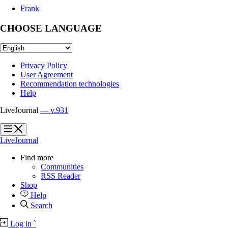
Frank
CHOOSE LANGUAGE
Privacy Policy
User Agreement
Recommendation technologies
Help
LiveJournal
— v.931
?
?
LiveJournal
Find more
Communities
RSS Reader
Shop
Help
Search
Log in
`