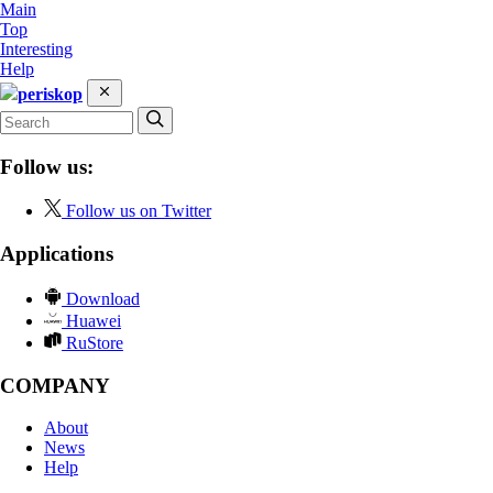
Main
Top
Interesting
Help
periskop
Follow us:
Follow us on Twitter
Applications
Download
Huawei
RuStore
COMPANY
About
News
Help