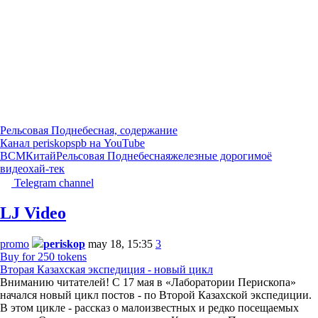
Рельсовая Поднебесная, содержание
Канал periskopspb на YouTube
ВСМ
Китай
Рельсовая Поднебесная
железные дороги
моё
видео
хай-тек
Telegram channel
LJ Video
promo
periskop
may 18, 15:35
3
Buy for 250 tokens
Вторая Казахская экспедиция - новый цикл
Вниманию читателей! С 17 мая в «Лаборатории Перископа»
начался новый цикл постов - по Второй Казахской экспедиции.
В этом цикле - рассказ о малоизвестных и редко посещаемых