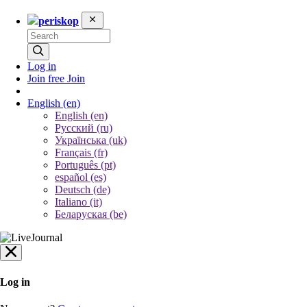
periskop
Log in
Join free
Join
English
(en)
English (en)
Русский (ru)
Українська (uk)
Français (fr)
Português (pt)
español (es)
Deutsch (de)
Italiano (it)
Беларуская (be)
Log in