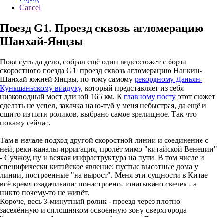
Cancel
Поезд G1. Проезд сквозь агломерацию
Шанхай-Янцзы
Пока суть да дело, собрал ещё один видеосюжет с борта
скоростного поезда G1: проезд сквозь агломерацию Нанкин-
Шанхай южней Янцзы, по тому самому
рекордному Даньян-
Куньшаньскому виадуку
, который представляет из себя
низководный мост длиной 165 км. К
главному посту
этот сюжет
сделать не успел, закачка на ю-туб у меня небыстрая, да ещё и
сшито из пяти роликов, выбрано самое зрелищное. Так что
покажу сейчас.
Там в начале подход другой скоростной линии и соединение с
ней, реки-каналы-ирригация, пролёт мимо "китайской Венеции"
- Сучжоу, ну и всякая инфраструктура на пути. В том числе и
специфически китайское явление: пустые высотные дома у
линии, построенные "на вырост". Меня эти сущности в Китае
всё время озадачивали: понастроено-понатыкано свечек - а
никто почему-то не живёт.
Короче, весь 3-минутный ролик - проезд через плотно
заселённую и сплошняком освоенную зону сверхгорода