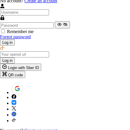
No account?
Create an account
Remember me
Forgot password
Log in
Log in
Login with Sber ID
QR code