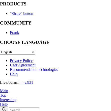
PRODUCTS
"Share" button
COMMUNITY
Frank
CHOOSE LANGUAGE
Privacy Policy
User Agreement
Recommendation technologies
Help
LiveJournal
— v.931
Main
Top
Interesting
Help