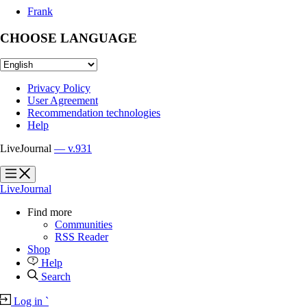
Frank
CHOOSE LANGUAGE
Privacy Policy
User Agreement
Recommendation technologies
Help
LiveJournal
— v.931
?
?
LiveJournal
Find more
Communities
RSS Reader
Shop
Help
Search
Log in
`