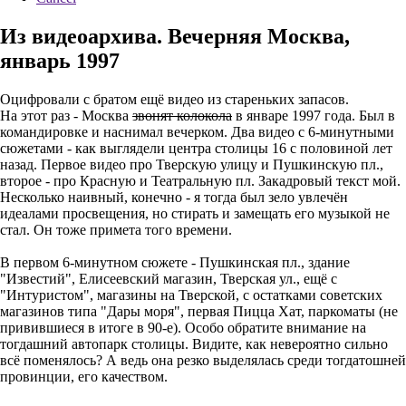
Из видеоархива. Вечерняя Москва,
январь 1997
Оцифровали с братом ещё видео из стареньких запасов.
На этот раз - Москва
звонят колокола
в январе 1997 года. Был в
командировке и наснимал вечерком. Два видео с 6-минутными
сюжетами - как выглядели центра столицы 16 с половиной лет
назад. Первое видео про Тверскую улицу и Пушкинскую пл.,
второе - про Красную и Театральную пл. Закадровый текст мой.
Несколько наивный, конечно - я тогда был зело увлечён
идеалами просвещения, но стирать и замещать его музыкой не
стал. Он тоже примета того времени.
В первом 6-минутном сюжете - Пушкинская пл., здание
"Известий", Елисеевский магазин, Тверская ул., ещё с
"Интуристом", магазины на Тверской, с остатками советских
магазинов типа "Дары моря", первая Пицца Хат, паркоматы (не
привившиеся в итоге в 90-е). Особо обратите внимание на
тогдашний автопарк столицы. Видите, как невероятно сильно
всё поменялось? А ведь она резко выделялась среди тогдатошней
провинции, его качеством.