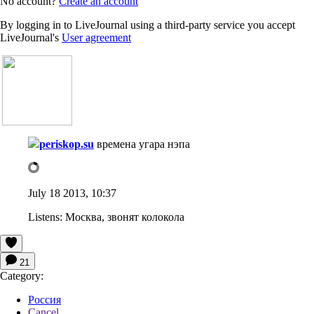
No account?
Create an account
By logging in to LiveJournal using a third-party service you accept
LiveJournal's
User agreement
periskop.su
времена угара нэпа
July 18 2013, 10:37
Listens:
Москва, звонят колокола
21
Category:
Россия
Cancel