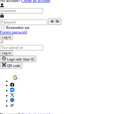
No account?
Create an account
Remember me
Forgot password
Log in
Log in
Login with Sber ID
QR code