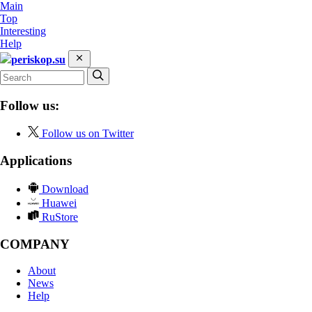
Main
Top
Interesting
Help
periskop.su
Follow us:
Follow us on Twitter
Applications
Download
Huawei
RuStore
COMPANY
About
News
Help