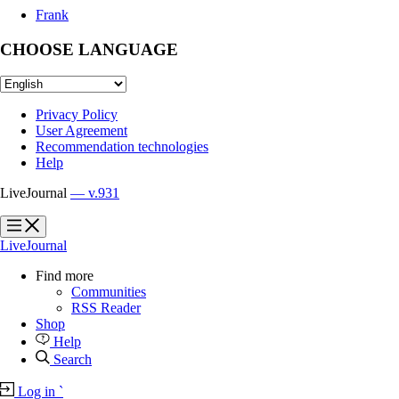
Frank
CHOOSE LANGUAGE
Privacy Policy
User Agreement
Recommendation technologies
Help
LiveJournal
— v.931
?
?
LiveJournal
Find more
Communities
RSS Reader
Shop
Help
Search
Log in
`