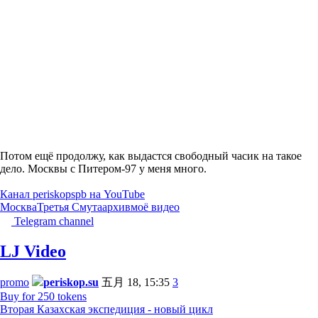
Потом ещё продолжу, как выдастся свободный часик на такое
дело. Москвы с Питером-97 у меня много.
Канал periskopspb на YouTube
Москва
Третья Смута
архив
моё видео
Telegram channel
LJ Video
promo
periskop.su
五月 18, 15:35
3
Buy for 250 tokens
Вторая Казахская экспедиция - новый цикл