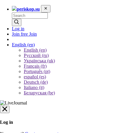
periskop.su
Log in
Join free
Join
English
(en)
English (en)
Русский (ru)
Українська (uk)
Français (fr)
Português (pt)
español (es)
Deutsch (de)
Italiano (it)
Беларуская (be)
Log in