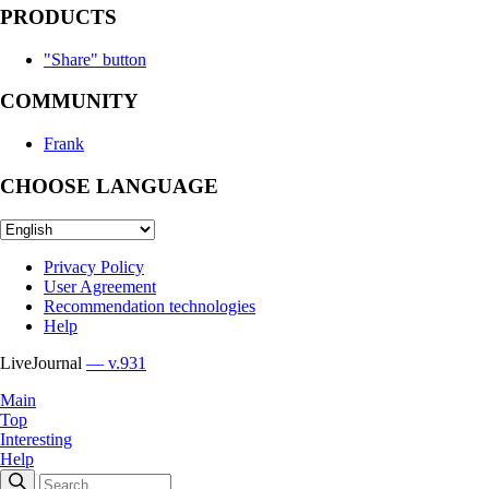
PRODUCTS
"Share" button
COMMUNITY
Frank
CHOOSE LANGUAGE
Privacy Policy
User Agreement
Recommendation technologies
Help
LiveJournal
— v.931
Main
Top
Interesting
Help