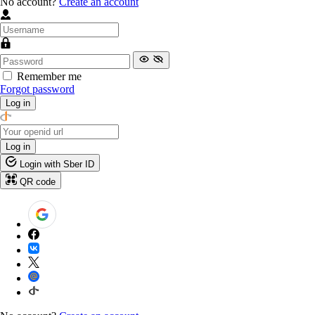
No account?
Create an account
Remember me
Forgot password
Log in
Log in
Login with Sber ID
QR code