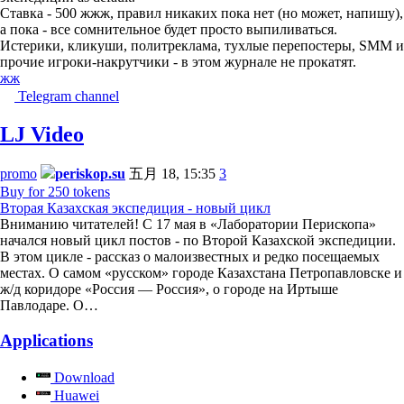
Ставка - 500 жжж, правил никаких пока нет (но может, напишу),
а пока - все сомнительное будет просто выпиливаться.
Истерики, кликуши, политреклама, тухлые перепостеры, SMM и
прочие игроки-накрутчики - в этом журнале не прокатят.
жж
Telegram channel
LJ Video
promo
periskop.su
五月 18, 15:35
3
Buy for 250 tokens
Вторая Казахская экспедиция - новый цикл
Вниманию читателей! С 17 мая в «Лаборатории Перископа»
начался новый цикл постов - по Второй Казахской экспедиции.
В этом цикле - рассказ о малоизвестных и редко посещаемых
местах. О самом «русском» городе Казахстана Петропавловске и
ж/д коридоре «Россия — Россия», о городе на Иртыше
Павлодаре. О…
Applications
Download
Huawei