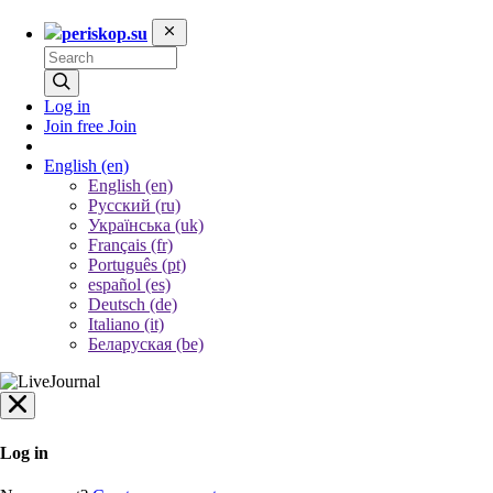
periskop.su
Log in
Join free
Join
English
(en)
English (en)
Русский (ru)
Українська (uk)
Français (fr)
Português (pt)
español (es)
Deutsch (de)
Italiano (it)
Беларуская (be)
Log in