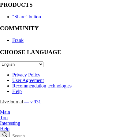
PRODUCTS
"Share" button
COMMUNITY
Frank
CHOOSE LANGUAGE
Privacy Policy
User Agreement
Recommendation technologies
Help
LiveJournal
— v.931
Main
Top
Interesting
Help