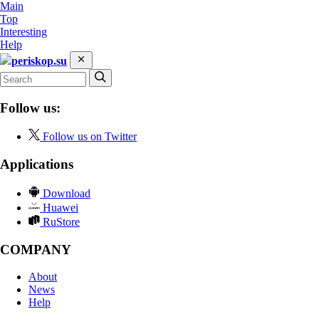
Main
Top
Interesting
Help
periskop.su
Follow us:
Follow us on Twitter
Applications
Download
Huawei
RuStore
COMPANY
About
News
Help