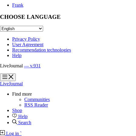
Frank
CHOOSE LANGUAGE
Privacy Policy
User Agreement
Recommendation technologies
Help
LiveJournal
— v.931
?
?
LiveJournal
Find more
Communities
RSS Reader
Shop
Help
Search
Log in
`