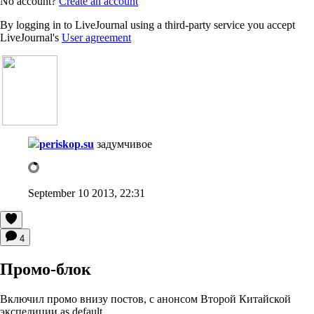
No account?
Create an account
By logging in to LiveJournal using a third-party service you accept
LiveJournal's
User agreement
periskop.su
задумчивое
September 10 2013, 22:31
4
Промо-блок
Включил промо внизу постов, с анонсом Второй Китайской
экспедиции as default.