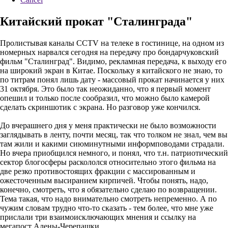
Китайский прокат "Сталинграда"
Пролистывая каналы CCTV на телеке в гостинице, на одном из
номерных нарвался сегодня на передачу про бондарчуковский
фильм "Сталинград". Видимо, рекламная передача, к выходу его
на широкий экран в Китае. Поскольку я китайского не знаю, то
по титрам понял лишь дату - массовый прокат начинается у них
31 октября. Это было так неожиданно, что я первый момент
опешил и только после сообразил, что можно было камерой
сделать скриншотик с экрана. Но разговор уже кончился.
До вчерашнего дня у меня практически не было возможности
заглядывать в ленту, почти месяц, так что толком не знал, чем вы
там жили и какими сиюминутными информповодами страдали.
Но вчера приобщился немного, и понял, что т.н. патриотический
сектор блогосферы раскололся относительно этого фильма на
две резко противостоящих фракции с массированным и
ожесточенным высиранием кирпичей. Чтобы понять, надо,
конечно, смотреть, что я обязательно сделаю по возвращении.
Тема такая, что надо внимательно смотреть непременно. А по
чужим словам трудно что-то сказать - тем более, что мне уже
прислали три взаимоисключающих мнения и ссылку на
мегапост Алены-Черепашки.