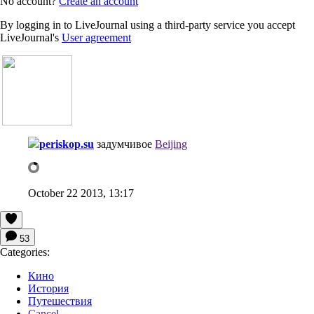
No account?
Create an account
By logging in to LiveJournal using a third-party service you accept
LiveJournal's
User agreement
periskop.su
задумчивое
Beijing
October 22 2013, 13:17
53
Categories:
Кино
История
Путешествия
Cancel