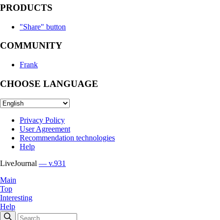
PRODUCTS
"Share" button
COMMUNITY
Frank
CHOOSE LANGUAGE
Privacy Policy
User Agreement
Recommendation technologies
Help
LiveJournal
— v.931
Main
Top
Interesting
Help