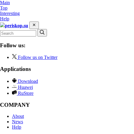
Main
Top
Interesting
Help
periskop.su
Follow us:
Follow us on Twitter
Applications
Download
Huawei
RuStore
COMPANY
About
News
Help