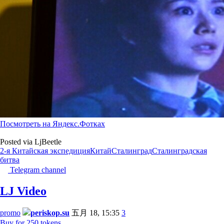
Посмотреть на Яндекс.Фотках
Posted via LjBeetle
2-я Китайская экспедиция
Китай
Сталинград
Сталинградская
битва
Telegram channel
LJ Video
promo
periskop.su
五月 18, 15:35
3
Buy for 250 tokens