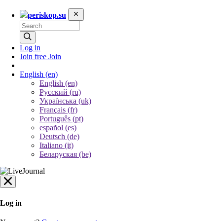
periskop.su
Log in
Join free
Join
English
(en)
English (en)
Русский (ru)
Українська (uk)
Français (fr)
Português (pt)
español (es)
Deutsch (de)
Italiano (it)
Беларуская (be)
Log in