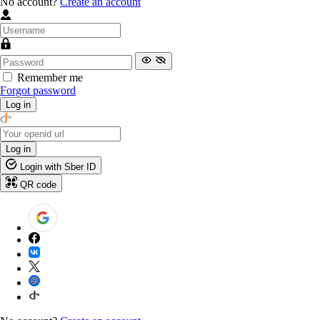
No account?
Create an account
Remember me
Forgot password
Log in
Log in
Login with Sber ID
QR code