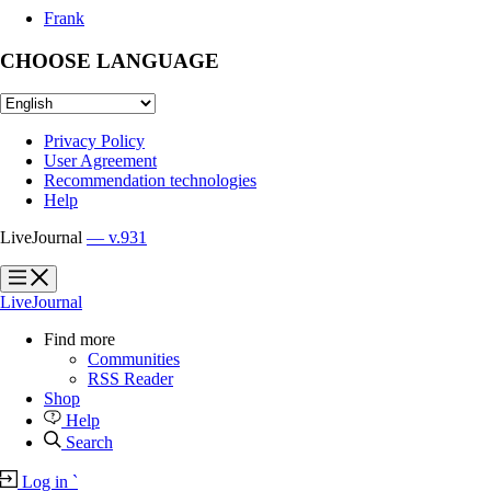
Frank
CHOOSE LANGUAGE
Privacy Policy
User Agreement
Recommendation technologies
Help
LiveJournal
— v.931
?
?
LiveJournal
Find more
Communities
RSS Reader
Shop
Help
Search
Log in
`