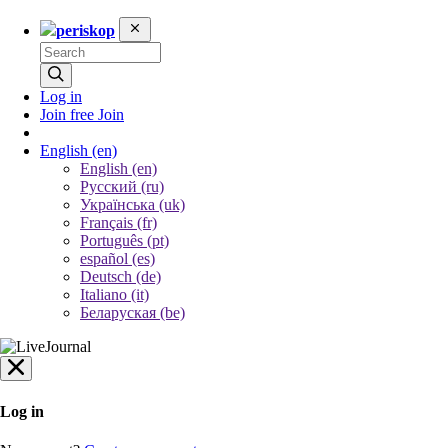
periskop
Log in
Join free
Join
English
(en)
English (en)
Русский (ru)
Українська (uk)
Français (fr)
Português (pt)
español (es)
Deutsch (de)
Italiano (it)
Беларуская (be)
Log in