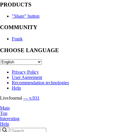
PRODUCTS
"Share" button
COMMUNITY
Frank
CHOOSE LANGUAGE
Privacy Policy
User Agreement
Recommendation technologies
Help
LiveJournal
— v.931
Main
Top
Interesting
Help