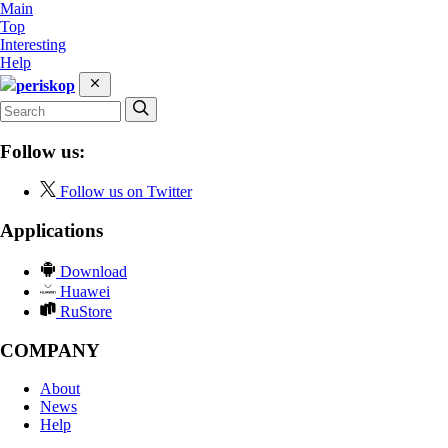
Main
Top
Interesting
Help
periskop
Follow us:
Follow us on Twitter
Applications
Download
Huawei
RuStore
COMPANY
About
News
Help