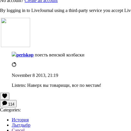
No account?
Create an account
By logging in to LiveJournal using a third-party service you accept Li
periskop
поесть венской колбаски
November 8 2013, 21:19
Listens:
Наверх вы товарищи, все по местам!
114
Categories:
История
Лытдыбр
Cancel