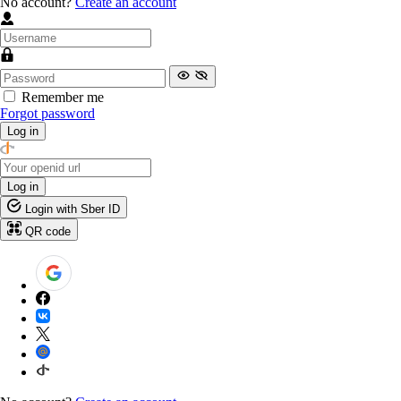
No account?
Create an account
Remember me
Forgot password
Log in
Log in
Login with Sber ID
QR code