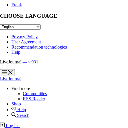
Frank
CHOOSE LANGUAGE
Privacy Policy
User Agreement
Recommendation technologies
Help
LiveJournal
— v.931
?
?
LiveJournal
Find more
Communities
RSS Reader
Shop
Help
Search
Log in
`