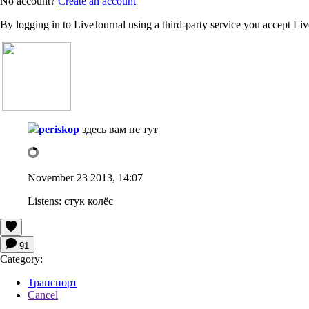
No account?
Create an account
By logging in to LiveJournal using a third-party service you accept Li
periskop
здесь вам не тут
November 23 2013, 14:07
Listens:
стук колёс
91
Category:
Транспорт
Cancel