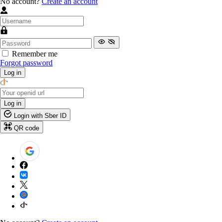
No account?
Create an account
Remember me
Forgot password
Log in
Log in
Login with Sber ID
QR code