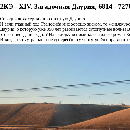
2КЭ - XIV. Загадочная Даурия, 6814 - 727
Сегодняшняя серия - про степную Даурию.
И если главный ход Транссиба мне хорошо знаком, то маньчжурс
Даурия, о которую уже 350 лет разбиваются сухопутные волны В
этого никогда не ездил? Навскидку вспоминался только роман К
И вот, в пять утра наш поезд пересёк эту черту, ушёл вправо от