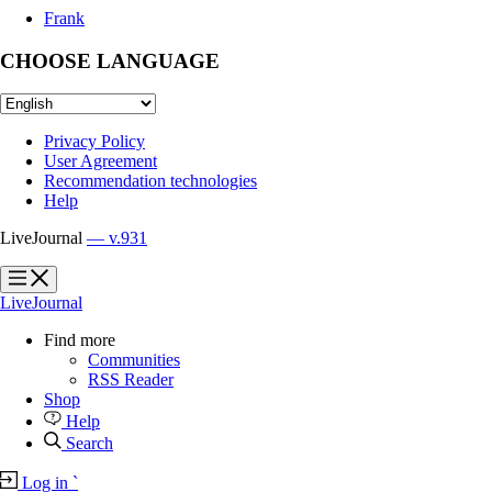
Frank
CHOOSE LANGUAGE
Privacy Policy
User Agreement
Recommendation technologies
Help
LiveJournal
— v.931
?
?
LiveJournal
Find more
Communities
RSS Reader
Shop
Help
Search
Log in
`