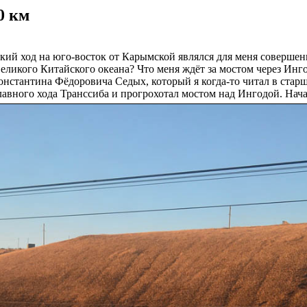
0 км
кий ход на юго-восток от Карымской являлся для меня совершен
еликого Китайского океана? Что меня ждёт за мостом через Инго
онстантина Фёдоровича Седых, который я когда-то читал в старш
 главного хода Транссиба и прогрохотал мостом над Ингодой. Нач