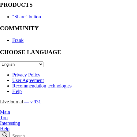
PRODUCTS
"Share" button
COMMUNITY
Frank
CHOOSE LANGUAGE
Privacy Policy
User Agreement
Recommendation technologies
Help
LiveJournal
— v.931
Main
Top
Interesting
Help