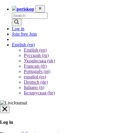
periskop
Log in
Join free
Join
English
(en)
English (en)
Русский (ru)
Українська (uk)
Français (fr)
Português (pt)
español (es)
Deutsch (de)
Italiano (it)
Беларуская (be)
Log in