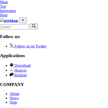
Main
Top
Interesting
Help
periskop
Follow us:
Follow us on Twitter
Applications
Download
Huawei
RuStore
COMPANY
About
News
Help