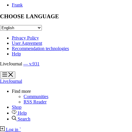
Frank
CHOOSE LANGUAGE
Privacy Policy
User Agreement
Recommendation technologies
Help
LiveJournal
— v.931
?
?
LiveJournal
Find more
Communities
RSS Reader
Shop
Help
Search
Log in
`