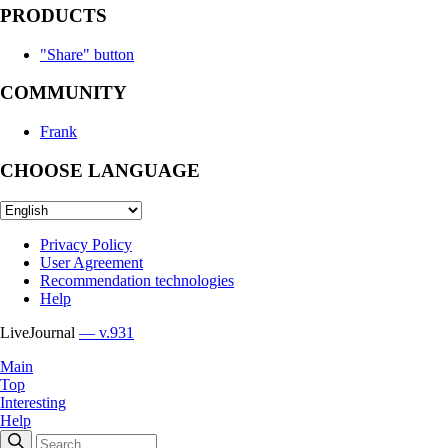
PRODUCTS
"Share" button
COMMUNITY
Frank
CHOOSE LANGUAGE
Privacy Policy
User Agreement
Recommendation technologies
Help
LiveJournal
— v.931
Main
Top
Interesting
Help