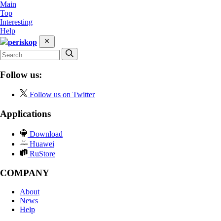
Main
Top
Interesting
Help
periskop
Follow us:
Follow us on Twitter
Applications
Download
Huawei
RuStore
COMPANY
About
News
Help