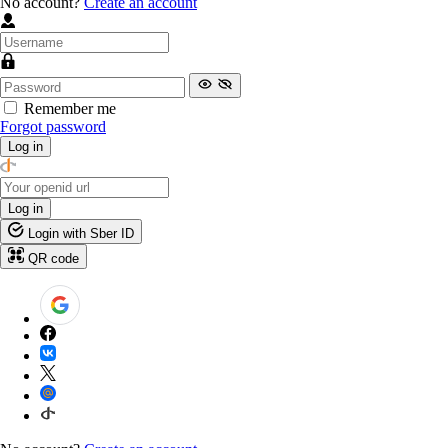
No account?
Create an account
Remember me
Forgot password
Log in
Log in
Login with Sber ID
QR code