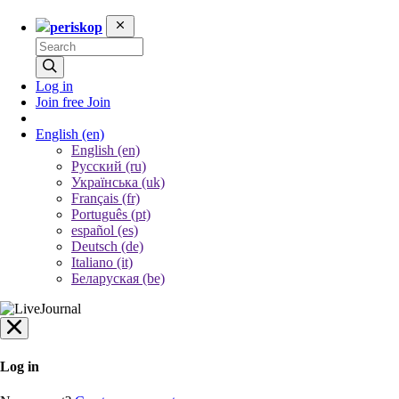
periskop
Log in
Join free
Join
English
(en)
English (en)
Русский (ru)
Українська (uk)
Français (fr)
Português (pt)
español (es)
Deutsch (de)
Italiano (it)
Беларуская (be)
Log in