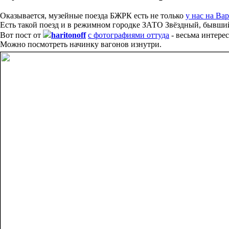
Оказывается, музейные поезда БЖРК есть не только
у нас на Ва
Есть такой поезд и в режимном городке ЗАТО Звёздный, бывши
Вот пост от
haritonoff
с фотографиями оттуда
- весьма интере
Можно посмотреть начинку вагонов изнутри.