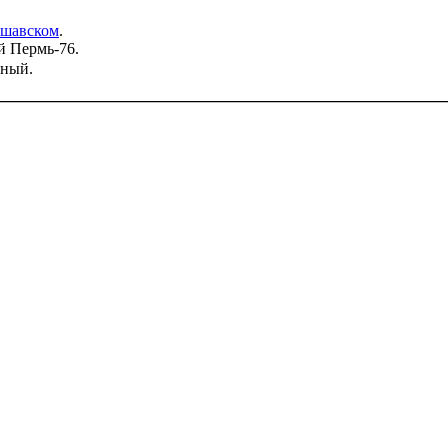
ршавском
.
й Пермь-76.
сный.