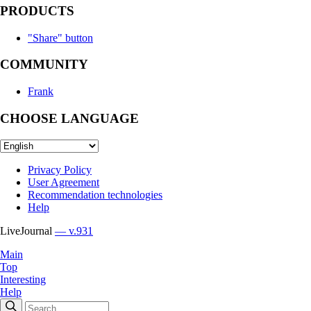
PRODUCTS
"Share" button
COMMUNITY
Frank
CHOOSE LANGUAGE
Privacy Policy
User Agreement
Recommendation technologies
Help
LiveJournal
— v.931
Main
Top
Interesting
Help