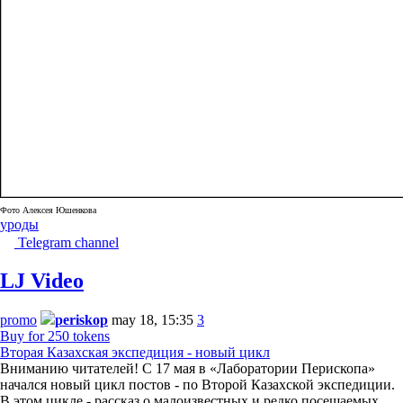
Фото Алексея Юшенкова
уроды
Telegram channel
LJ Video
promo
periskop
may 18, 15:35
3
Buy for 250 tokens
Вторая Казахская экспедиция - новый цикл
Вниманию читателей! С 17 мая в «Лаборатории Перископа»
начался новый цикл постов - по Второй Казахской экспедиции.
В этом цикле - рассказ о малоизвестных и редко посещаемых