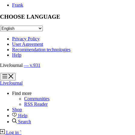
Frank
CHOOSE LANGUAGE
Privacy Policy
User Agreement
Recommendation technologies
Help
LiveJournal
— v.931
?
?
LiveJournal
Find more
Communities
RSS Reader
Shop
Help
Search
Log in
`