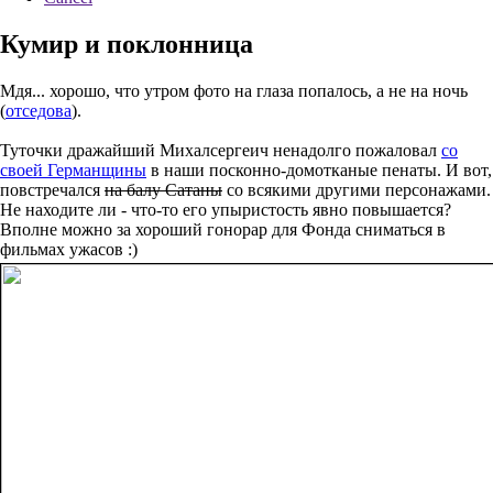
Кумир и поклонница
Мдя... хорошо, что утром фото на глаза попалось, а не на ночь
(
отседова
).
Туточки дражайший Михалсергеич ненадолго пожаловал
со
своей Германщины
в наши посконно-домотканые пенаты. И вот,
повстречался
на балу Сатаны
со всякими другими персонажами.
Не находите ли - что-то его упыристость явно повышается?
Вполне можно за хороший гонорар для Фонда сниматься в
фильмах ужасов :)