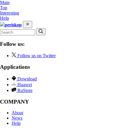
Main
Top
Interesting
Help
periskop
Follow us:
Follow us on Twitter
Applications
Download
Huawei
RuStore
COMPANY
About
News
Help