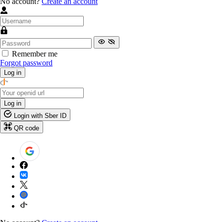
No account?
Create an account
Remember me
Forgot password
Log in
Log in
Login with Sber ID
QR code