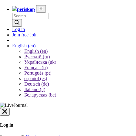
periskop
Log in
Join free
Join
English
(en)
English (en)
Русский (ru)
Українська (uk)
Français (fr)
Português (pt)
español (es)
Deutsch (de)
Italiano (it)
Беларуская (be)
Log in