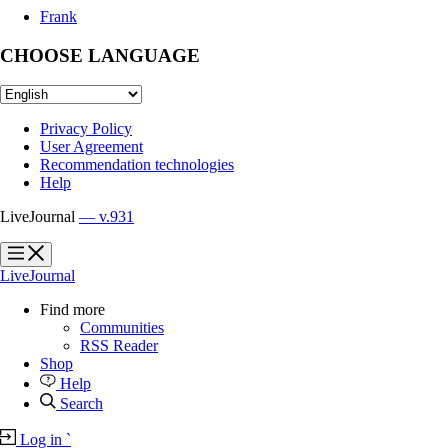
Frank
CHOOSE LANGUAGE
Privacy Policy
User Agreement
Recommendation technologies
Help
LiveJournal
— v.931
?
?
LiveJournal
Find more
Communities
RSS Reader
Shop
Help
Search
Log in
`