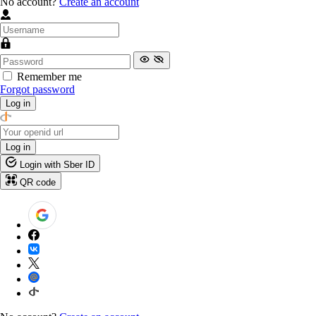
No account?
Create an account
Remember me
Forgot password
Log in
Log in
Login with Sber ID
QR code