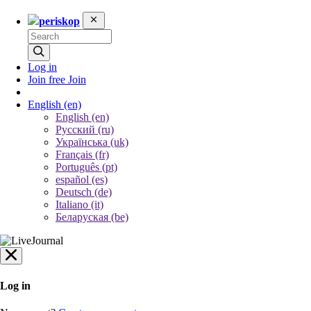
periskop
Log in
Join free
Join
English
(en)
English (en)
Русский (ru)
Українська (uk)
Français (fr)
Português (pt)
español (es)
Deutsch (de)
Italiano (it)
Беларуская (be)
Log in