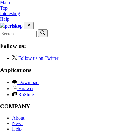
Main
Top
Interesting
Help
periskop
Follow us:
Follow us on Twitter
Applications
Download
Huawei
RuStore
COMPANY
About
News
Help