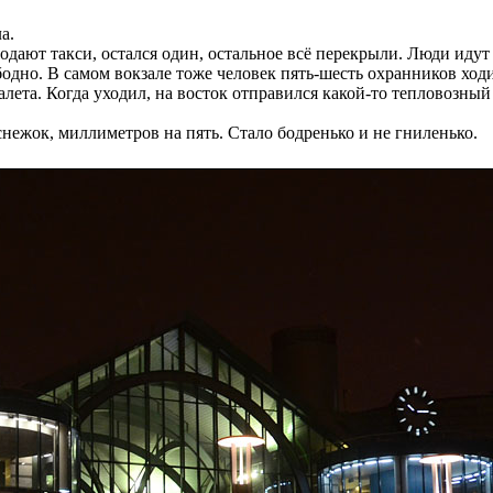
а.
одают такси, остался один, остальное всё перекрыли. Люди идут 
бодно. В самом вокзале тоже человек пять-шесть охранников ход
уалета. Когда уходил, на восток отправился какой-то тепловозны
ежок, миллиметров на пять. Стало бодренько и не гниленько.