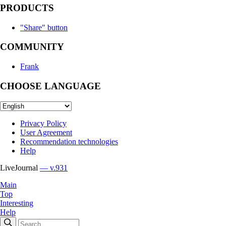
PRODUCTS
"Share" button
COMMUNITY
Frank
CHOOSE LANGUAGE
Privacy Policy
User Agreement
Recommendation technologies
Help
LiveJournal
— v.931
Main
Top
Interesting
Help