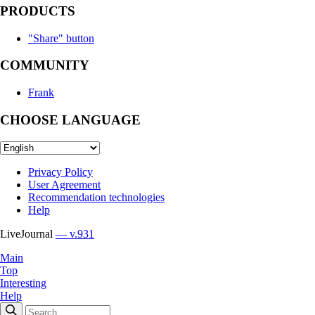
PRODUCTS
"Share" button
COMMUNITY
Frank
CHOOSE LANGUAGE
Privacy Policy
User Agreement
Recommendation technologies
Help
LiveJournal
— v.931
Main
Top
Interesting
Help