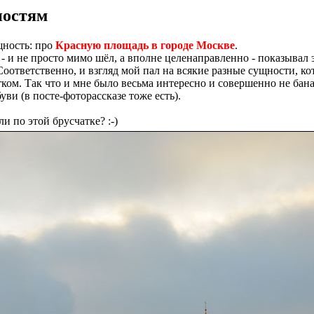
ностям
щность: про
Красную площадь в городе Москве
.
я - и не просто мимо шёл, а вполне целенаправленно - показывал 
оответственно, и взгляд мой пал на всякие разные сущности, ко
тком. Так что и мне было весьма интересно и совершенно не ба
ви (в посте-фоторассказе тоже есть).
и по этой брусчатке? :-)