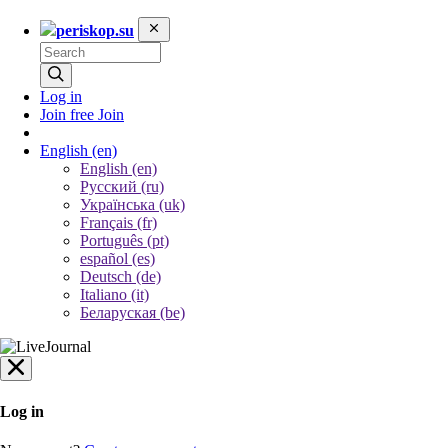
periskop.su
Log in
Join free
Join
English
(en)
English (en)
Русский (ru)
Українська (uk)
Français (fr)
Português (pt)
español (es)
Deutsch (de)
Italiano (it)
Беларуская (be)
Log in