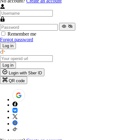
No account?
Create an account
Remember me
Forgot password
Log in
Log in
Login with Sber ID
QR code