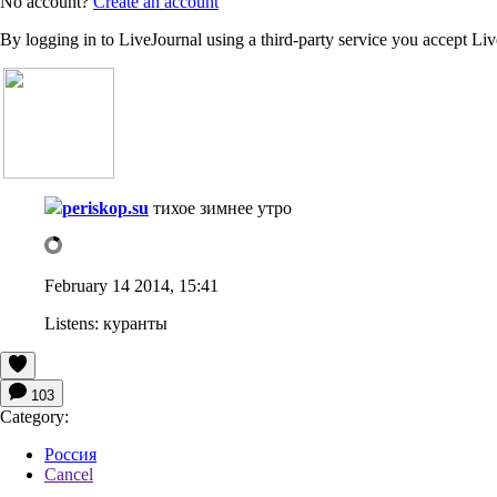
No account?
Create an account
By logging in to LiveJournal using a third-party service you accept Li
periskop.su
тихое зимнее утро
February 14 2014, 15:41
Listens:
куранты
103
Category:
Россия
Cancel