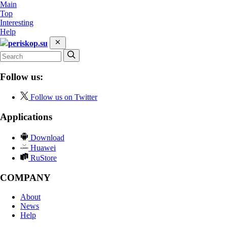
Main
Top
Interesting
Help
periskop.su
Follow us:
Follow us on Twitter
Applications
Download
Huawei
RuStore
COMPANY
About
News
Help