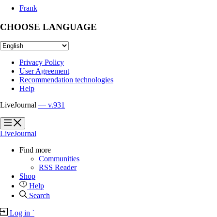
Frank
CHOOSE LANGUAGE
Privacy Policy
User Agreement
Recommendation technologies
Help
LiveJournal
— v.931
?
?
LiveJournal
Find more
Communities
RSS Reader
Shop
Help
Search
Log in
`