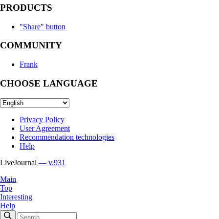
PRODUCTS
"Share" button
COMMUNITY
Frank
CHOOSE LANGUAGE
Privacy Policy
User Agreement
Recommendation technologies
Help
LiveJournal
— v.931
Main
Top
Interesting
Help