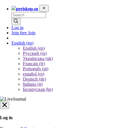
periskop.su
Log in
Join free
Join
English
(en)
English (en)
Русский (ru)
Українська (uk)
Français (fr)
Português (pt)
español (es)
Deutsch (de)
Italiano (it)
Беларуская (be)
Log in