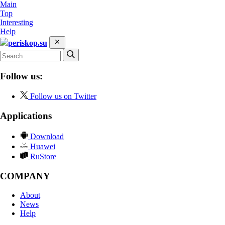
Main
Top
Interesting
Help
periskop.su
Follow us:
Follow us on Twitter
Applications
Download
Huawei
RuStore
COMPANY
About
News
Help