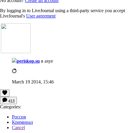
No account?
Create an account
By logging in to LiveJournal using a third-party service you accept
LiveJournal's
User agreement
periskop.su
в ахуе
March 19 2014, 15:46
413
Categories:
Россия
Криминал
Cancel