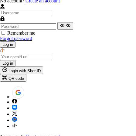
No account?
Create an account
Remember me
Forgot password
Log in
Log in
Login with Sber ID
QR code