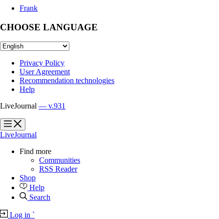
Frank
CHOOSE LANGUAGE
Privacy Policy
User Agreement
Recommendation technologies
Help
LiveJournal
— v.931
?
?
LiveJournal
Find more
Communities
RSS Reader
Shop
Help
Search
Log in
`