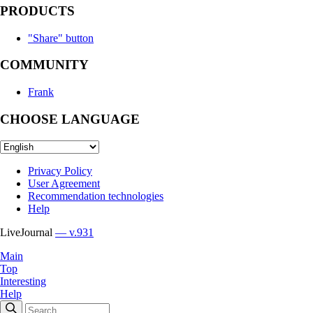
PRODUCTS
"Share" button
COMMUNITY
Frank
CHOOSE LANGUAGE
Privacy Policy
User Agreement
Recommendation technologies
Help
LiveJournal
— v.931
Main
Top
Interesting
Help