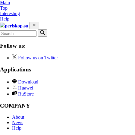
Main
Top
Interesting
Help
periskop.su
Follow us:
Follow us on Twitter
Applications
Download
Huawei
RuStore
COMPANY
About
News
Help