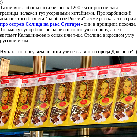
:)
Такой вот любопытный бизнес в 1200 км от российской
границы налажен тут усердными китайцами. Про харбинский
аналог этого бизнеса "на образе России" я уже рассказал в серии
про остров Солнца на реке Сунгари
- они в принципе похожи.
Только тут упор больше на чисто торговую сторону, а не на
автомат Калашникова в сенях или т-ща Сталина в красном углу
русской избы.
Ну так что, погуляем по этой улице славного города Дальнего? :)