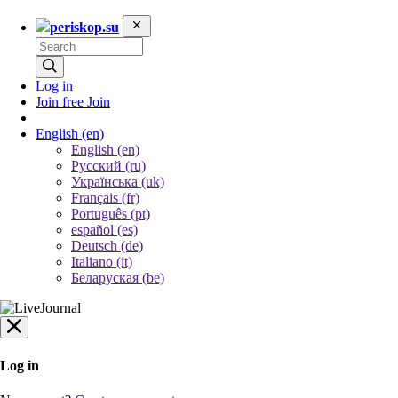
periskop.su
Log in
Join free
Join
English
(en)
English (en)
Русский (ru)
Українська (uk)
Français (fr)
Português (pt)
español (es)
Deutsch (de)
Italiano (it)
Беларуская (be)
Log in