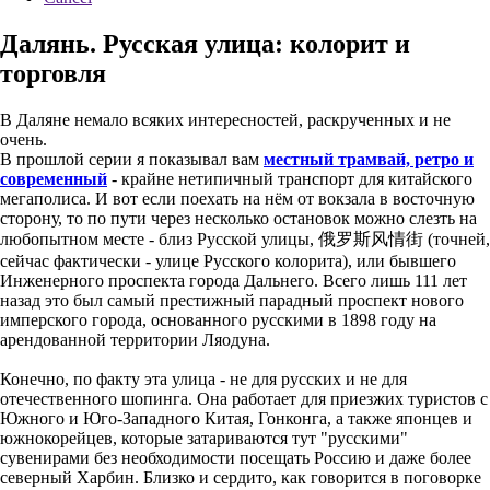
Далянь. Русская улица: колорит и
торговля
В Даляне немало всяких интересностей, раскрученных и не
очень.
В прошлой серии я показывал вам
местный трамвай, ретро и
современный
- крайне нетипичный транспорт для китайского
мегаполиса. И вот если поехать на нём от вокзала в восточную
сторону, то по пути через несколько остановок можно слезть на
любопытном месте - близ Русской улицы, 俄罗斯风情街 (точней,
сейчас фактически - улице Русского колорита), или бывшего
Инженерного проспекта города Дальнего. Всего лишь 111 лет
назад это был самый престижный парадный проспект нового
имперского города, основанного русскими в 1898 году на
арендованной территории Ляодуна.
Конечно, по факту эта улица - не для русских и не для
отечественного шопинга. Она работает для приезжих туристов с
Южного и Юго-Западного Китая, Гонконга, а также японцев и
южнокорейцев, которые затариваются тут "русскими"
сувенирами без необходимости посещать Россию и даже более
северный Харбин. Близко и сердито, как говорится в поговорке