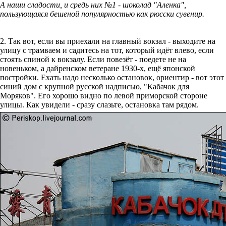
А наши сладости, и средь них №1 - шоколад "Аленка",
пользующаяся бешеной популярностью как рюсски сувенир.
2. Так вот, если вы приехали на главный вокзал - выходите на
улицу с трамваем и садитесь на тот, который идёт влево, если
стоять спиной к вокзалу. Если повезёт - поедете не на
новеньком, а дайренском ветеране 1930-х, ещё японской
постройки. Ехать надо несколько остановок, ориентир - вот этот
синий дом с крупной русской надписью, "Кабачок для
Моряков". Его хорошо видно по левой приморской стороне
улицы. Как увидели - сразу слазьте, остановка там рядом.