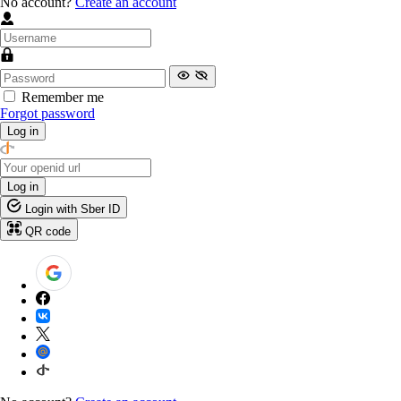
No account?
Create an account
Remember me
Forgot password
Log in
Log in
Login with Sber ID
QR code