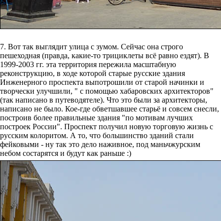
7. Вот так выглядит улица с зумом. Сейчас она строго
пешеходная (правда, какие-то трициклеты всё равно ездят). В
1999-2003 гг. эта территория пережила масштабную
реконструкцию, в ходе которой старые русские здания
Инженерного проспекта выпотрошили от старой начинки и
творчески улучшили, " с помощью хабаровских архитекторов"
(так написано в путеводятеле). Что это были за архитекторы,
написано не было. Кое-где обветшавшее старьё и совсем снесли,
построив более правильные здания "по мотивам лучших
построек России". Проспект получил новую торговую жизнь с
русским колоритом. А то, что большинство зданий стали
фейковыми - ну так это дело наживное, под маньчжурским
небом состарятся и будут как раньше :)