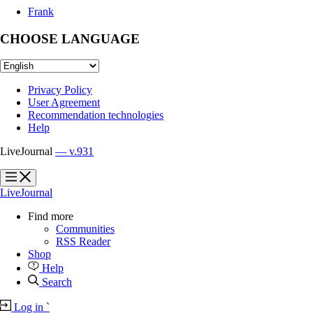
Frank
CHOOSE LANGUAGE
Privacy Policy
User Agreement
Recommendation technologies
Help
LiveJournal
— v.931
?
?
LiveJournal
Find more
Communities
RSS Reader
Shop
Help
Search
Log in
`