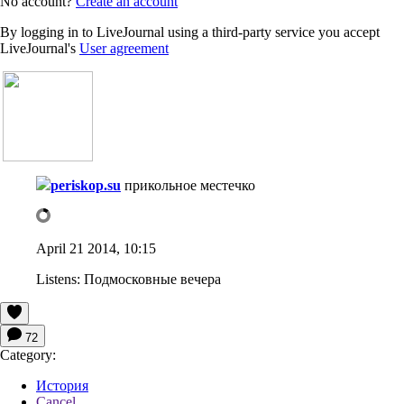
No account?
Create an account
By logging in to LiveJournal using a third-party service you accept
LiveJournal's
User agreement
periskop.su
прикольное местечко
April 21 2014, 10:15
Listens:
Подмосковные вечера
72
Category:
История
Cancel