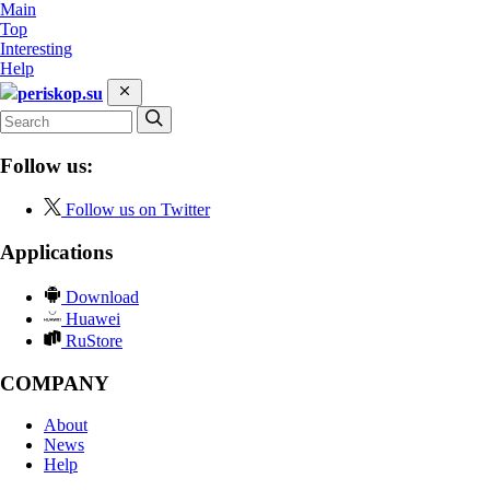
Main
Top
Interesting
Help
periskop.su
Follow us:
Follow us on Twitter
Applications
Download
Huawei
RuStore
COMPANY
About
News
Help