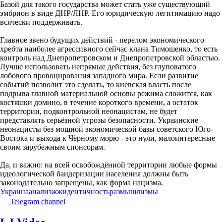
Базой для такого государства может стать уже существующий
эмбрион в виде ДНР/ЛНР. Его юридическую легитимацию надо
всячески поддерживать.
Главное звено будущих действий - перелом экономического
хребта наиболее агрессивного сейчас клана Тимошенко, то есть
контроль над Днепропетровском и Днепропетровской областью.
Лучше использовать непрямые действия, без глуповатого
лобового провоцирования западного мира. Если развитие
событий позволит это сделать, то киевская власть после
подрыва главной материальной основы режима сложится, как
костяшки домино, в течение короткого времени, а остаток
территории, подконтрольной неонацистам, не будет
представлять серьёзной угрозы безопасности. Украинские
неонацисты без мощной экономической базы советского Юго-
Востока и выхода к Чёрному морю - это нули, малоинтересные
своим зарубежным спонсорам.
Да, и важно: на всей освобождённой территории любые формы
идеологической бандеризации населения должны быть
законодательно запрещены, как форма нацизма.
Украина
анализ
жж
идентичность
размышлизмы
Telegram channel