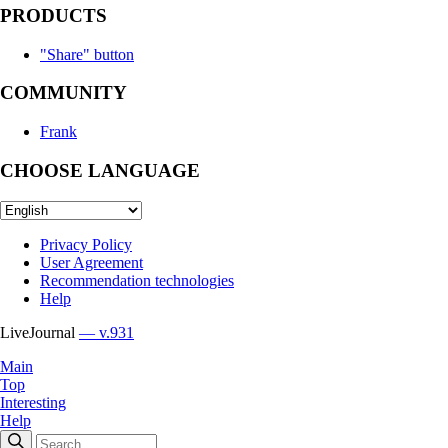
PRODUCTS
"Share" button
COMMUNITY
Frank
CHOOSE LANGUAGE
Privacy Policy
User Agreement
Recommendation technologies
Help
LiveJournal
— v.931
Main
Top
Interesting
Help