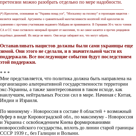
претензии можно разобрать отдельно по мере надобности.
________________________________________
___________
(*) Идеология, основанная на "Украина понад усе", "Москаляку на гилляку" и героизации нацистов -
является нацистской. Аргументы о сравнительной малочисленности носителей этой идеологии по
сравнению с прочими участниками недавнего Майдана не принимаются. В Германии 30-х число членов
СА и СС тоже составляло мизерный процент от населения, то же самое касается и прочих рецидивов
подобных движений. Их нигде не много. Они везде забирают все, что могут забрать.
Останавливать нацистов должны были сами украинцы еще
зимой. Они этого не сделали, и в значительной части их
поддержали. Все последующие события будут последствием
этой поддержки.
* * *
Мне представляется, что политика должна быть направлена на
организацию альтернативной государственности территории
экс-Украины, а также заинтересования в таком исходе, как
наилучшем, нейтральных России сил в мире. Начиная с Китая,
Индии и Израиля.
По минимуму - Новороссия в составе 8 областей + возможный
буфер в виде Кировоградской обл., по максимуму - Новороссия
и Украина с освобождением Киева формированиями
новороссийского государства, вплоть до линии старой границы
СССР 1939 г., без Галиции и Волыни.