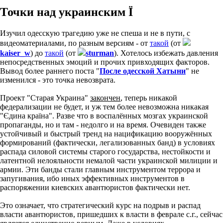
Точки над украинским Ї
Изучил одесскую трагедию уже не спеша и не в пути, с
видеоматериалами, по разным версиям - от
такой
(от
kaiser_w
) до
такой
(от
sturman
). Хотелось избежать давления
непосредственных эмоций и прочих привходящих факторов.
Вывод более раннего поста "
После одесской Хатыни
" не
изменился - это точка невозврата.
Проект "Старая Украина"
закончен
, теперь никакой
федерализации не будет, и уж тем более невозможна никакая
"Єдина країна". Разве что в воспалённых мозгах украинской
пропаганды, но и там - недолго и на время. Очевиден также
устойчивый и быстрый тренд на нацификацию вооружённых
формирований (фактически, легализованных банд) в условиях
распада силовой системы старого государства, нестойкости и
латентной нелояльности немалой части украинской милиции и
армии. Эти банды стали главным инструментом террора и
запугивания, ибо иных эффективных инструментов в
распоряжении киевских авантюристов фактически нет.
Это означает, что стратегический курс на подрыв и распад
власти авантюристов, пришедших к власти в феврале с.г., сейчас