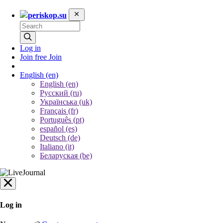
periskop.su
Log in
Join free
Join
English
(en)
English (en)
Русский (ru)
Українська (uk)
Français (fr)
Português (pt)
español (es)
Deutsch (de)
Italiano (it)
Беларуская (be)
Log in