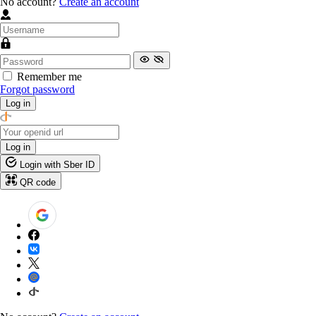
No account?
Create an account
Remember me
Forgot password
Log in
Log in
Login with Sber ID
QR code