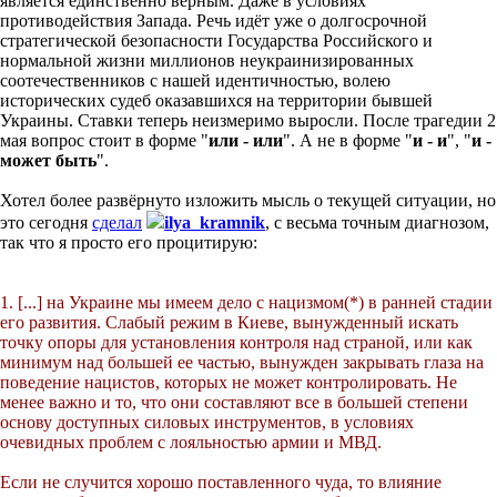
является единственно верным. Даже в условиях
противодействия Запада. Речь идёт уже о долгосрочной
стратегической безопасности Государства Российского и
нормальной жизни миллионов неукраинизированных
соотечественников с нашей идентичностью, волею
исторических судеб оказавшихся на территории бывшей
Украины. Ставки теперь неизмеримо выросли. После трагедии 2
мая вопрос стоит в форме "
или - или
". А не в форме "
и - и
", "
и -
может быть
".
Хотел более развёрнуто изложить мысль о текущей ситуации, но
это сегодня
сделал
ilya_kramnik
, с весьма точным диагнозом,
так что я просто его процитирую:
1. [...] на Украине мы имеем дело с нацизмом(*) в ранней стадии
его развития. Слабый режим в Киеве, вынужденный искать
точку опоры для установления контроля над страной, или как
минимум над большей ее частью, вынужден закрывать глаза на
поведение нацистов, которых не может контролировать. Не
менее важно и то, что они составляют все в большей степени
основу доступных силовых инструментов, в условиях
очевидных проблем с лояльностью армии и МВД.
Если не случится хорошо поставленного чуда, то влияние