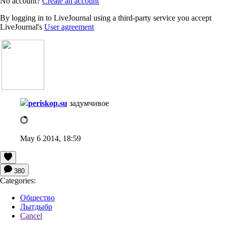
No account?
Create an account
By logging in to LiveJournal using a third-party service you accept
LiveJournal's
User agreement
periskop.su
задумчивое
May 6 2014, 18:59
380
Categories:
Общество
Лытдыбр
Cancel