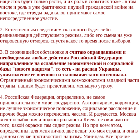
нацистов будет только расти, и их роль в событиях тоже - в том
числе и роль в уже фактически идущей гражданской войне на
востоке, где отряды радикалов принимают самое
непосредственное участие.
2. Естественным следствием сказанного будет либо
радикализация действующего режима, либо его смена на уже
откровенную отморозь спустя какое то время после выборов.
3. В сложившейся обстановке
я считаю оправданными и
необходимым любые действия Российской Федерации
направленные на ослабление экономической и социальной
базы "нового нацизма", то есть - на распад Украины,
уничтожение ее военного и экономического потенциала
.
Ограниченный экономическими возможностями западной части
страны, нацизм будет представлять меньшую угрозу.
4. Российская Федерация, определенно, не самое
привлекательное в мире государство. Авторитаризм, коррупция,
не лучшее экономическое положение, социальное расслоение и
прочие беды можно перечислять часами. И разумеется, Москва
хочет ослабления и подконтрольности Киева независимо от
того, какой окраски там сидит режим. Но при всем этом,
определенны, для меня лично, две вещи: это моя страна, и она в
данном случае противостоит нацизму. Убийцам. Все прочие