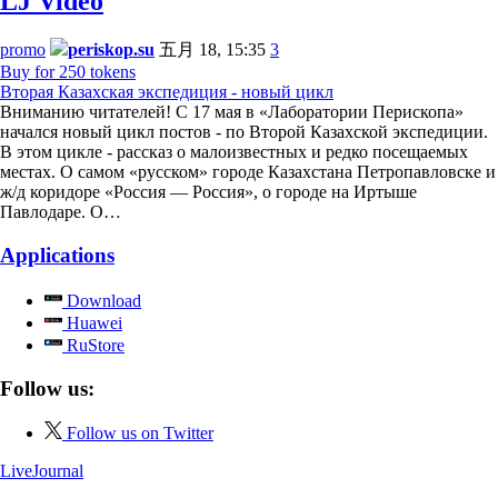
LJ Video
promo
periskop.su
五月 18, 15:35
3
Buy for 250 tokens
Вторая Казахская экспедиция - новый цикл
Вниманию читателей! С 17 мая в «Лаборатории Перископа»
начался новый цикл постов - по Второй Казахской экспедиции.
В этом цикле - рассказ о малоизвестных и редко посещаемых
местах. О самом «русском» городе Казахстана Петропавловске и
ж/д коридоре «Россия — Россия», о городе на Иртыше
Павлодаре. О…
Applications
Download
Huawei
RuStore
Follow us:
Follow us on Twitter
LiveJournal