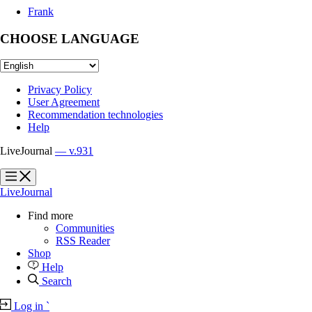
Frank
CHOOSE LANGUAGE
Privacy Policy
User Agreement
Recommendation technologies
Help
LiveJournal
— v.931
?
?
LiveJournal
Find more
Communities
RSS Reader
Shop
Help
Search
Log in
`