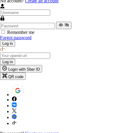
No account?
Create an account
Remember me
Forgot password
Log in
Log in
Login with Sber ID
QR code