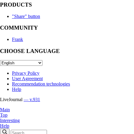
PRODUCTS
"Share" button
COMMUNITY
Frank
CHOOSE LANGUAGE
Privacy Policy
User Agreement
Recommendation technologies
Help
LiveJournal
— v.931
Main
Top
Interesting
Help