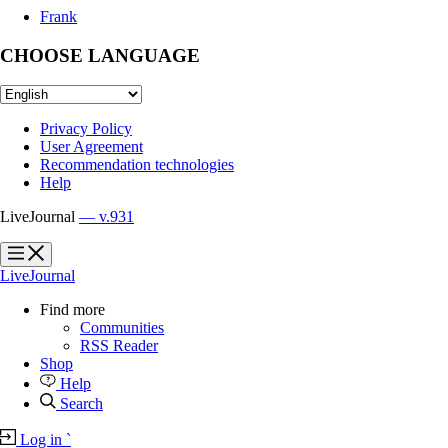
Frank
CHOOSE LANGUAGE
Privacy Policy
User Agreement
Recommendation technologies
Help
LiveJournal
— v.931
?
?
LiveJournal
Find more
Communities
RSS Reader
Shop
Help
Search
Log in
`