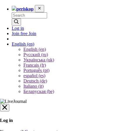
periskop
Log in
Join free
Join
English
(en)
English (en)
Русский (ru)
Українська (uk)
Français (fr)
Português (pt)
español (es)
Deutsch (de)
Italiano (it)
Беларуская (be)
Log in