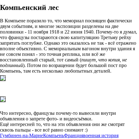
Компьенский лес
В Компьене поразило то, что мемориал посвящен фактически
двум событиям, и многие экспозиции разделены на две
половинки - 11 ноября 1918 и 22 июня 1940. Почему-то я думал,
что французы постараются свою капитуляцию Третьму рейху
запрятать поглубже. Однако это оказалось не так - всё отражено
вполне объективно. С мемориальным вагоном внутри здания я
не совсем понял - это точная реплика, или всё же
восстановленный старый, тот самый (
пишут, что копия, не
подлинный
). Потом по возращении будет большой пост про
Компьень, там есть несколько любопытных деталей.
Что интересно, французы почему-то вывесили внутри
объявления о запрете фото- и видеосъёмки.
Ещё интересней то, что на эти объявления они же смотрят
сквозь пальцы - все всё равно снимают :)
Гумбинен-на-Марне
Компьень
Франция
военная история