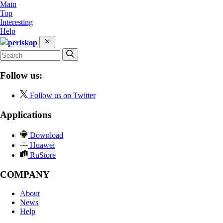
Main
Top
Interesting
Help
periskop
Follow us:
Follow us on Twitter
Applications
Download
Huawei
RuStore
COMPANY
About
News
Help