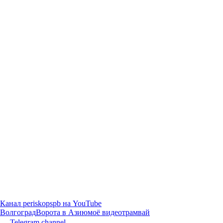
Канал periskopspb на YouTube
Волгоград
Ворота в Азию
моё видео
трамвай
Telegram channel