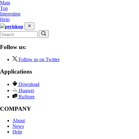
Main
Top
Interesting
Help
periskop
Follow us:
Follow us on Twitter
Applications
Download
Huawei
RuStore
COMPANY
About
News
Help