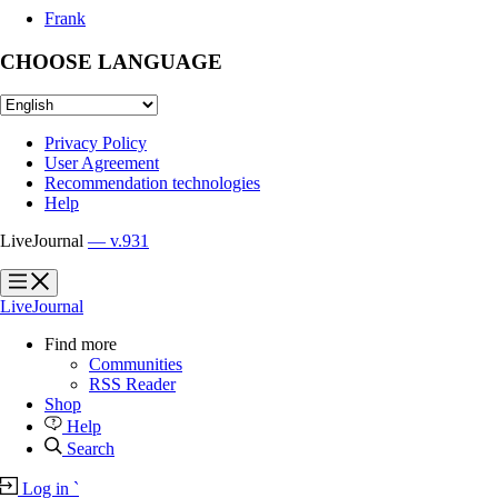
Frank
CHOOSE LANGUAGE
Privacy Policy
User Agreement
Recommendation technologies
Help
LiveJournal
— v.931
?
?
LiveJournal
Find more
Communities
RSS Reader
Shop
Help
Search
Log in
`