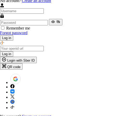
No account?
Create an account
Remember me
Forgot password
Log in
Log in
Login with Sber ID
QR code