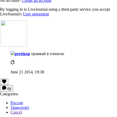
No account?
Create an account
By logging in to LiveJournal using a third-party service you accept
LiveJournal's
User agreement
periskop
трамвай в тоннеле
June 21 2014, 19:38
69
Categories:
Россия
Транспорт
Cancel