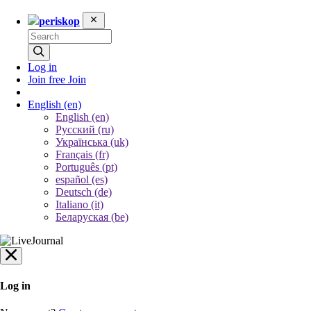
periskop
Log in
Join free
Join
English
(en)
English (en)
Русский (ru)
Українська (uk)
Français (fr)
Português (pt)
español (es)
Deutsch (de)
Italiano (it)
Беларуская (be)
Log in