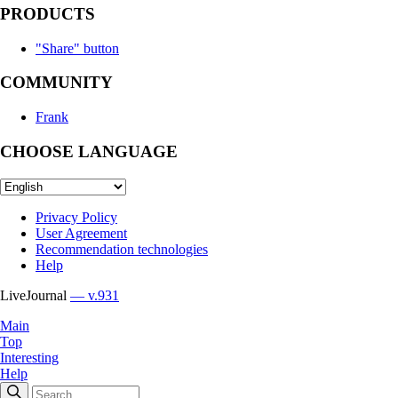
PRODUCTS
"Share" button
COMMUNITY
Frank
CHOOSE LANGUAGE
Privacy Policy
User Agreement
Recommendation technologies
Help
LiveJournal
— v.931
Main
Top
Interesting
Help