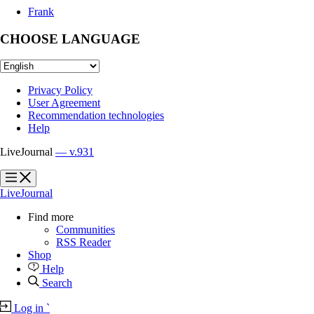
Frank
CHOOSE LANGUAGE
Privacy Policy
User Agreement
Recommendation technologies
Help
LiveJournal
— v.931
?
?
LiveJournal
Find more
Communities
RSS Reader
Shop
Help
Search
Log in
`