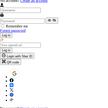
No account?
Create an account
Remember me
Forgot password
Log in
Log in
Login with Sber ID
QR code