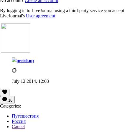
No account?
Create an account
By logging in to LiveJournal using a third-party service you accept
LiveJournal's
User agreement
periskop
July 12 2014, 12:03
16
Categories:
Путешествия
Россия
Cancel