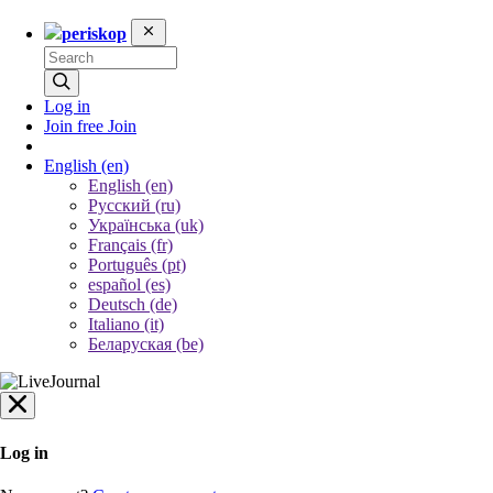
periskop
Log in
Join free
Join
English
(en)
English (en)
Русский (ru)
Українська (uk)
Français (fr)
Português (pt)
español (es)
Deutsch (de)
Italiano (it)
Беларуская (be)
Log in