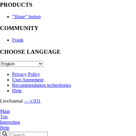
PRODUCTS
"Share" button
COMMUNITY
Frank
CHOOSE LANGUAGE
Privacy Policy
User Agreement
Recommendation technologies
Help
LiveJournal
— v.931
Main
Top
Interesting
Help