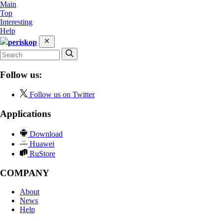
Main
Top
Interesting
Help
periskop
Follow us:
Follow us on Twitter
Applications
Download
Huawei
RuStore
COMPANY
About
News
Help