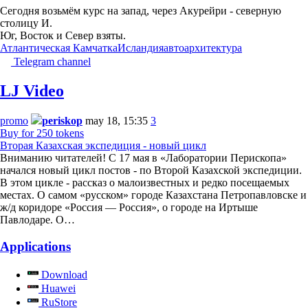
Сегодня возьмём курс на запад, через Акурейри - северную
столицу И.
Юг, Восток и Север взяты.
Атлантическая Камчатка
Исландия
авто
архитектура
Telegram channel
LJ Video
promo
periskop
may 18, 15:35
3
Buy for 250 tokens
Вторая Казахская экспедиция - новый цикл
Вниманию читателей! С 17 мая в «Лаборатории Перископа»
начался новый цикл постов - по Второй Казахской экспедиции.
В этом цикле - рассказ о малоизвестных и редко посещаемых
местах. О самом «русском» городе Казахстана Петропавловске и
ж/д коридоре «Россия — Россия», о городе на Иртыше
Павлодаре. О…
Applications
Download
Huawei
RuStore