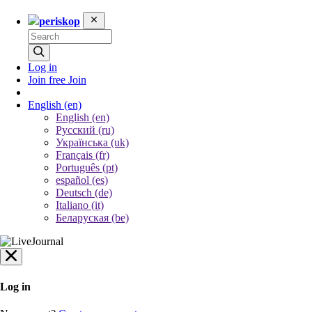
periskop
Log in
Join free
Join
English
(en)
English (en)
Русский (ru)
Українська (uk)
Français (fr)
Português (pt)
español (es)
Deutsch (de)
Italiano (it)
Беларуская (be)
Log in