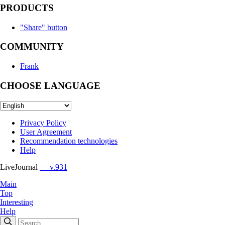
PRODUCTS
"Share" button
COMMUNITY
Frank
CHOOSE LANGUAGE
Privacy Policy
User Agreement
Recommendation technologies
Help
LiveJournal
— v.931
Main
Top
Interesting
Help