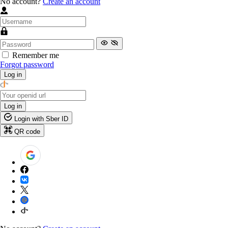
No account?
Create an account
Remember me
Forgot password
Log in
Log in
Login with Sber ID
QR code