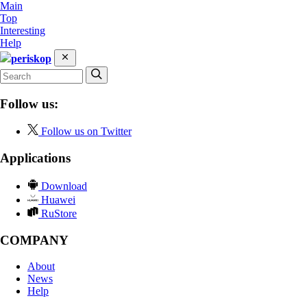
Main
Top
Interesting
Help
periskop
Follow us:
Follow us on Twitter
Applications
Download
Huawei
RuStore
COMPANY
About
News
Help