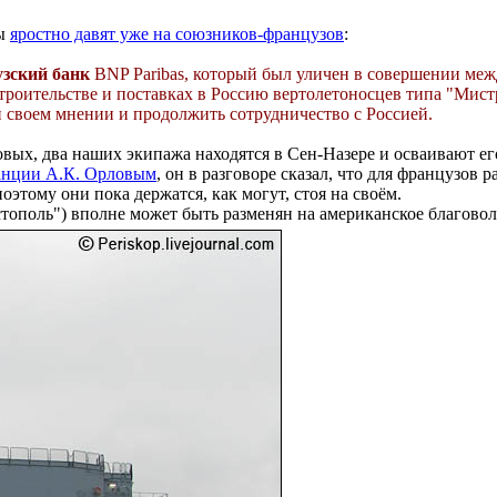
цы
яростно давят уже на союзников-французов
:
зский банк
BNP Paribas, который был уличен в совершении меж
о строительстве и поставках в Россию вертолетоносцев типа "М
и своем мнении и продолжить сотрудничество с Россией.
овых, два наших экипажа находятся в Сен-Назере и осваивают ег
анции А.К. Орловым
, он в разговоре сказал, что для французов 
этому они пока держатся, как могут, стоя на своём.
астополь") вполне может быть разменян на американское благово