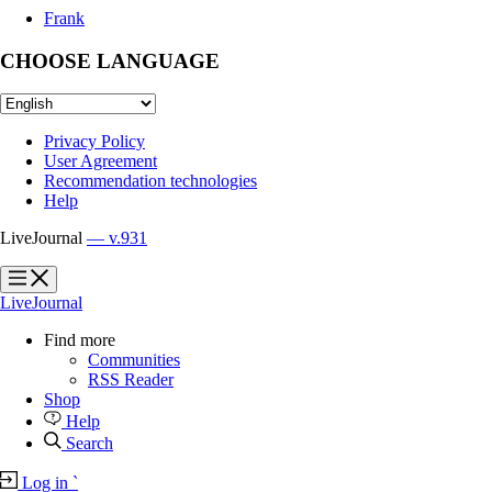
Frank
CHOOSE LANGUAGE
Privacy Policy
User Agreement
Recommendation technologies
Help
LiveJournal
— v.931
?
?
LiveJournal
Find more
Communities
RSS Reader
Shop
Help
Search
Log in
`