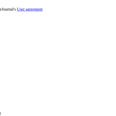
veJournal's
User agreement
я