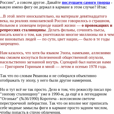
Россию", а совсем другое. Давайте
послушаем самого творца
-
какую имено фигу он держал в кармане в этом случае? Итак:
...В этой ленте иносказательно, на материале девятнадцатого
века, на реалиях николаевской России говорилось о страшном,
больном и зловещем периоде нашей жизни —
о провокациях и
репрессиях сталинщины
. Делать фильмы, сочинять пьесы,
писать книги о том, как уничтожили многие миллионы ни в чем
не виноватых людей — по сути, цвет нации,— было в те годы
запрещено.
Нам казалось, что хотя бы языком Эзопа, намеками, аллюзиями
мы сможем коснуться болезненной общественной опухоли,
насильственно загнанной внутрь. Сценарий был написан нами
— Григорием Гориным и мной — летом и осенью 1978 года.
Так что по словам Рязанова и не собирался объективно
отображать ту эпоху, у него были другие намерения.
Но и тут всё не так просто. Дело в том, что режиссёр писал про
"эзопову сталинщину" уже в 1990-м, да ещё и в легендарном
"Огоньке" (№36/1990) Коротича - всесоюзном светоче
перестроечной либерастии. Так что он вполне мог приписать
себе модные замыслы фиги в кармане просто задним числом,
чтобы попасть в струю обличения.