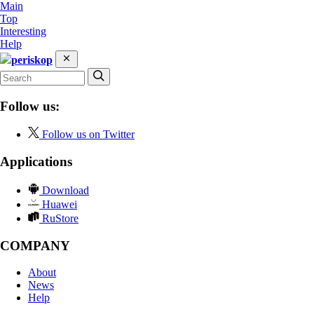
Main
Top
Interesting
Help
periskop
Follow us:
Follow us on Twitter
Applications
Download
Huawei
RuStore
COMPANY
About
News
Help