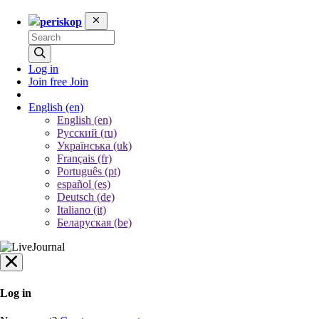
periskop
Log in
Join free
Join
English
(en)
English (en)
Русский (ru)
Українська (uk)
Français (fr)
Português (pt)
español (es)
Deutsch (de)
Italiano (it)
Беларуская (be)
Log in