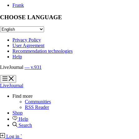
Frank
CHOOSE LANGUAGE
Privacy Policy
User Agreement
Recommendation technologies
Help
LiveJournal
— v.931
?
?
LiveJournal
Find more
Communities
RSS Reader
Shop
Help
Search
Log in
`