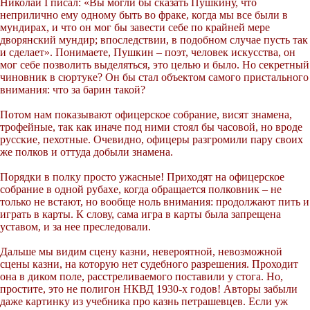
Николай I писал: «Вы могли бы сказать Пушкину, что
неприлично ему одному быть во фраке, когда мы все были в
мундирах, и что он мог бы завести себе по крайней мере
дворянский мундир; впоследствии, в подобном случае пусть так
и сделает». Понимаете, Пушкин – поэт, человек искусства, он
мог себе позволить выделяться, это целью и было. Но секретный
чиновник в сюртуке? Он бы стал объектом самого пристального
внимания: что за барин такой?
Потом нам показывают офицерское собрание, висят знамена,
трофейные, так как иначе под ними стоял бы часовой, но вроде
русские, пехотные. Очевидно, офицеры разгромили пару своих
же полков и оттуда добыли знамена.
Порядки в полку просто ужасные! Приходят на офицерское
собрание в одной рубахе, когда обращается полковник – не
только не встают, но вообще ноль внимания: продолжают пить и
играть в карты. К слову, сама игра в карты была запрещена
уставом, и за нее преследовали.
Дальше мы видим сцену казни, невероятной, невозможной
сцены казни, на которую нет судебного разрешения. Проходит
она в диком поле, расстреливаемого поставили у стога. Но,
простите, это не полигон НКВД 1930-х годов! Авторы забыли
даже картинку из учебника про казнь петрашевцев. Если уж