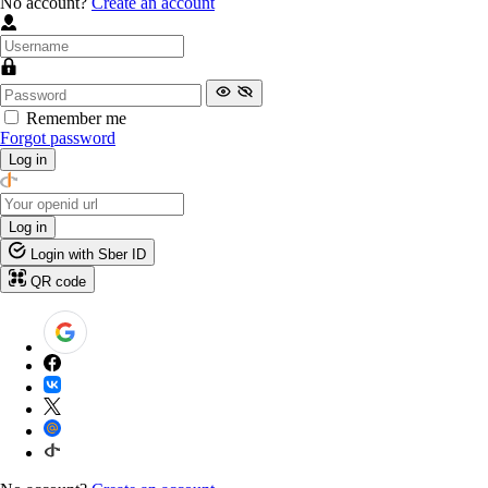
No account?
Create an account
Remember me
Forgot password
Log in
Log in
Login with Sber ID
QR code