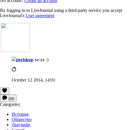
No account?
Create an account
By logging in to LiveJournal using a third-party service you accept
LiveJournal's
User agreement
periskop
хе-хе :)
October 12 2014, 14:01
160
Categories:
История
Общество
Лытдыбр
Cancel