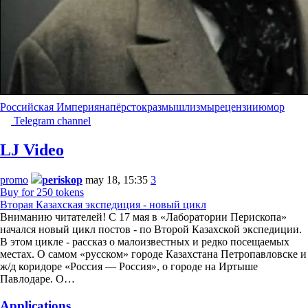
Российская Империя
напёрсток
размышлизмы
рецензии
юмор
Telegram channel
LJ Video
promo
periskop
may 18, 15:35
3
Buy for 250 tokens
Вторая Казахская экспедиция - новый цикл
Вниманию читателей! С 17 мая в «Лаборатории Перископа»
начался новый цикл постов - по Второй Казахской экспедиции.
В этом цикле - рассказ о малоизвестных и редко посещаемых
местах. О самом «русском» городе Казахстана Петропавловске и
ж/д коридоре «Россия — Россия», о городе на Иртыше
Павлодаре. О…
Applications