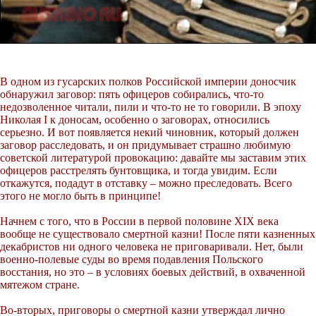
В одном из гусарских полков Российской империи доносчик
обнаружил заговор: пять офицеров собирались, что-то
недозволенное читали, пили и что-то не то говорили. В эпоху
Николая I к доносам, особенно о заговорах, относились
серьезно. И вот появляется некий чиновник, который должен
заговор расследовать, и он придумывает страшно любимую
советской литературой провокацию: давайте мы заставим этих
офицеров расстрелять бунтовщика, и тогда увидим. Если
откажутся, подадут в отставку – можно преследовать. Всего
этого не могло быть в принципе!
Начнем с того, что в России в первой половине XIX века
вообще не существовало смертной казни! После пяти казненных
декабристов ни одного человека не приговаривали. Нет, были
военно-полевые суды во время подавления Польского
восстания, но это – в условиях боевых действий, в охваченной
мятежом стране.
Во-вторых, приговоры о смертной казни утверждал лично