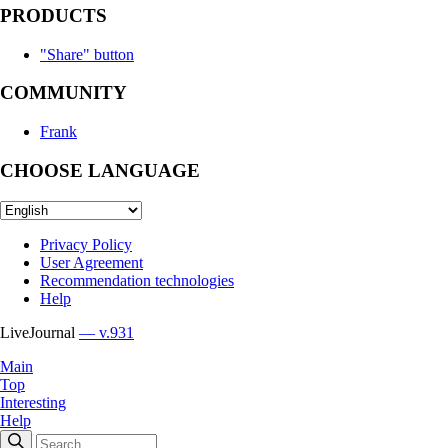
PRODUCTS
"Share" button
COMMUNITY
Frank
CHOOSE LANGUAGE
Privacy Policy
User Agreement
Recommendation technologies
Help
LiveJournal
— v.931
Main
Top
Interesting
Help