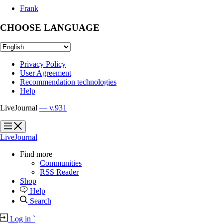
Frank
CHOOSE LANGUAGE
Privacy Policy
User Agreement
Recommendation technologies
Help
LiveJournal
— v.931
?
?
LiveJournal
Find more
Communities
RSS Reader
Shop
Help
Search
Log in
`