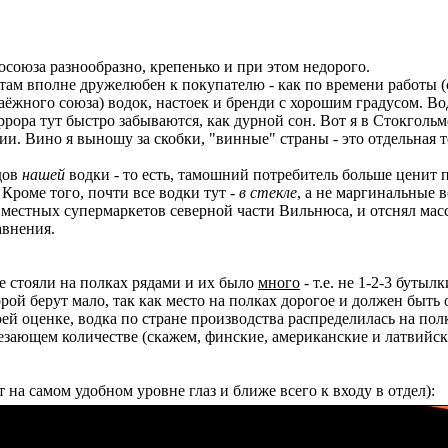
росоюза разнообразно, крепенько и при этом недорого.
там вполне дружелюбен к покупателю - как по времени работы (с 
аёжного союза) водок, настоек и бренди с хорошим градусом. Вод
ора тут быстро забываются, как дурной сон. Вот я в Стокгольме
ии. Вино я выношу за скобки, "винные" страны - это отдельная т
дов
нашей
водки - то есть, тамошний потребитель больше ценит 
Кроме того, почти все водки тут -
в стекле
, а не маргинальные 
местных супермаркетов северной части Вильнюса, и отснял мас
авнения.
ые стояли на полках рядами и их было
много
- т.е. не 1-2-3 бутыл
торой берут мало, так как место на полках дорогое и должен быт
й оценке, водка по стране производства распределилась на пол
зающем количестве (скажем, финские, американские и латвийские
 на самом удобном уровне глаз и ближе всего к входу в отдел):