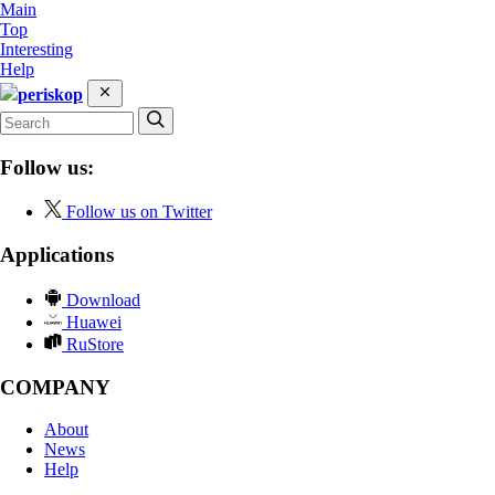
Main
Top
Interesting
Help
periskop
Follow us:
Follow us on Twitter
Applications
Download
Huawei
RuStore
COMPANY
About
News
Help