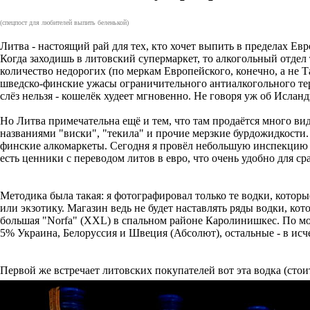
(спецпост для любителей выпить беленькой)
Литва - настоящий рай для тех, кто хочет выпить в пределах Ев
Когда заходишь в литовский супермаркет, то алкогольный отдел 
количество недорогих (по меркам Европейского, конечно, а не Т
шведско-финские ужасы ограничительного антиалкогольного терр
слёз нельзя - кошелёк худеет мгновенно. Не говоря уж об Исланд
Но Литва примечательна ещё и тем, что там продаётся много ви
названиями "виски", "текила" и прочие мерзкие бурдожидкости. 
финские алкомаркеты. Сегодня я провёл небольшую инспекцию 
есть ценники с переводом литов в евро, что очень удобно для ср
Методика была такая: я фотографировал только те водки, котор
или экзотику. Магазин ведь не будет наставлять ряды водки, ко
большая "Norfa" (XXL) в спальном районе Каролинишкес. По мое
5% Украина, Белоруссия и Швеция (Абсолют), остальные - в исче
Первой же встречает литовских покупателей вот эта водка (стоит