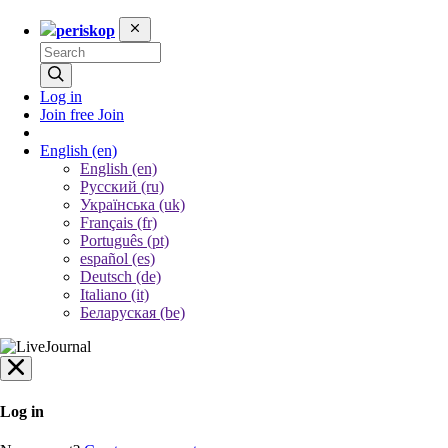
periskop
Log in
Join free
Join
English
(en)
English (en)
Русский (ru)
Українська (uk)
Français (fr)
Português (pt)
español (es)
Deutsch (de)
Italiano (it)
Беларуская (be)
Log in