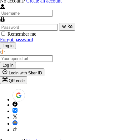
No account?
Create an account
Remember me
Forgot password
Log in
Log in
Login with Sber ID
QR code