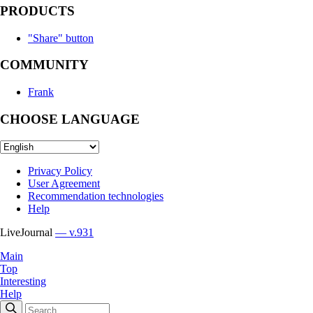
PRODUCTS
"Share" button
COMMUNITY
Frank
CHOOSE LANGUAGE
Privacy Policy
User Agreement
Recommendation technologies
Help
LiveJournal
— v.931
Main
Top
Interesting
Help