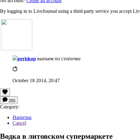
No account?
Create an account
By logging in to LiveJournal using a third-party service you accept Li
periskop
выпьем по стопочке
October 18 2014, 20:47
255
Category:
Напитки
Cancel
Водка в литовском супермаркете