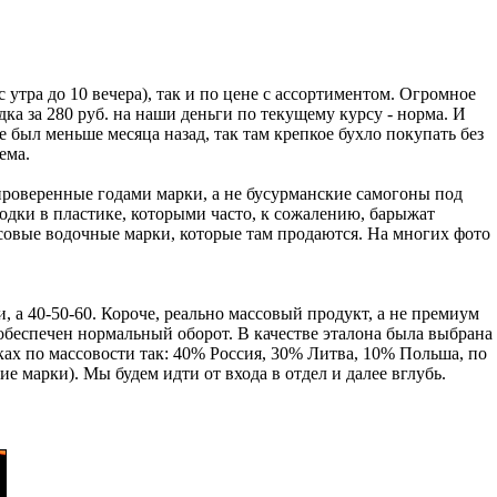
утра до 10 вечера), так и по цене с ассортиментом. Огромное
ка за 280 руб. на наши деньги по текущему курсу - норма. И
 был меньше месяца назад, так там крепкое бухло покупать без
ема.
проверенные годами марки, а не бусурманские самогоны под
водки в пластике, которыми часто, к сожалению, барыжат
совые водочные марки, которые там продаются. На многих фото
ки, а 40-50-60. Короче, реально массовый продукт, а не премиум
ь обеспечен нормальный оборот. В качестве эталона была выбрана
ках по массовости так: 40% Россия, 30% Литва, 10% Польша, по
 марки). Мы будем идти от входа в отдел и далее вглубь.