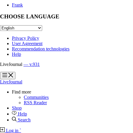
Frank
CHOOSE LANGUAGE
Privacy Policy
User Agreement
Recommendation technologies
Help
LiveJournal
— v.931
?
?
LiveJournal
Find more
Communities
RSS Reader
Shop
Help
Search
Log in
`