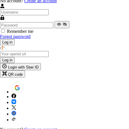
No account?
Create an account
Remember me
Forgot password
Log in
Log in
Login with Sber ID
QR code