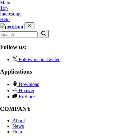
Main
Top
Interesting
Help
periskop
Follow us:
Follow us on Twitter
Applications
Download
Huawei
RuStore
COMPANY
About
News
Help