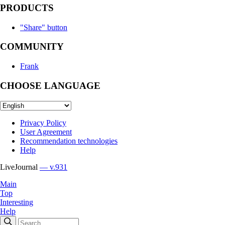
PRODUCTS
"Share" button
COMMUNITY
Frank
CHOOSE LANGUAGE
Privacy Policy
User Agreement
Recommendation technologies
Help
LiveJournal
— v.931
Main
Top
Interesting
Help