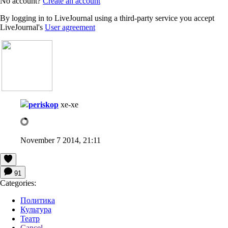
No account?
Create an account
By logging in to LiveJournal using a third-party service you accept
LiveJournal's
User agreement
periskop
хе-хе
November 7 2014, 21:11
91
Categories:
Политика
Культура
Театр
Cancel