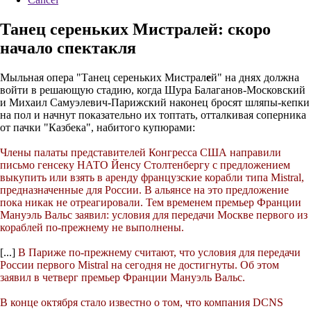
Танец сереньких Мистралей: скоро
начало спектакля
Мыльная опера "Танец сереньких Мистрал
е
й" на днях должна
войти в решающую стадию, когда Шура Балаганов-Московский
и Михаил Самуэлевич-Парижский наконец бросят шляпы-кепки
на пол и начнут показательно их топтать, отталкивая соперника
от пачки "Казбека", набитого купюрами:
Члены палаты представителей Конгресса США направили
письмо генсеку НАТО Йенсу Столтенбергу с предложением
выкупить или взять в аренду французские корабли типа Mistral,
предназначенные для России. В альянсе на это предложение
пока никак не отреагировали. Тем временем премьер Франции
Мануэль Вальс заявил: условия для передачи Москве первого из
кораблей по-прежнему не выполнены.
[...]
В Париже по-прежнему считают, что условия для передачи
России первого Mistral на сегодня не достигнуты. Об этом
заявил в четверг премьер Франции Мануэль Вальс.
В конце октября стало известно о том, что компания DCNS