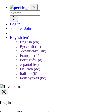
periskop
Log in
Join free
Join
English
(en)
English (en)
Русский (ru)
Українська (uk)
Français (fr)
Português (pt)
español (es)
Deutsch (de)
Italiano (it)
Беларуская (be)
Log in