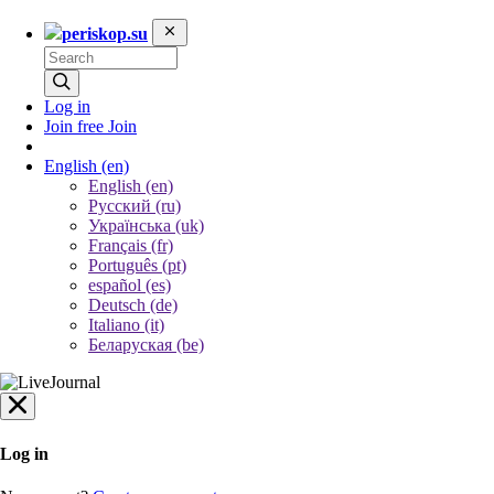
periskop.su
Log in
Join free
Join
English
(en)
English (en)
Русский (ru)
Українська (uk)
Français (fr)
Português (pt)
español (es)
Deutsch (de)
Italiano (it)
Беларуская (be)
Log in