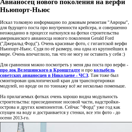
Авианосец нового поколения на верфи
Ньюпорт-Ньюс
Искал толковую информацию по доковым ремонтам "Авроры",
для будущего поста про внутренности крейсера, и совершенно
неожиданно в процессе наткнулся на фотки строительства
американского авианосца нового поколения Gerald Ford
("Джеральд Форд"). Очень красивые фото, с гигантской верфи
Ньюпорт-Ньюс. Судя по её размеру, она одна из крупнейших в
мире. Очень впечатлило, так что не могу не оставить у себя :)
Для сравнения можно посмотреть у меня два поста про верфи -
про док Велещинского в Кронштадте
и про
колыбель
советских авианосцев в Николаеве - ЧСЗ
. Там тоже был
смонтирован циклопический кран для транспортировки
модулей, но вроде он по тоннажу всё же несколько поменьше.
На прилагаемых фотках очень хорошо видна модульность
строительства: присоединение носовой части, надстройки-
острова и других компонентов. Сейчас "Форд" уже год как
спущен на воду и достраивается у стенки, все эти фото - до
осени 2013-го.