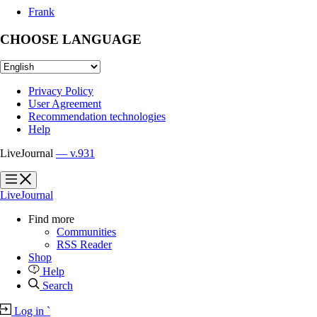
Frank
CHOOSE LANGUAGE
Privacy Policy
User Agreement
Recommendation technologies
Help
LiveJournal
— v.931
?
?
LiveJournal
Find more
Communities
RSS Reader
Shop
Help
Search
Log in
`