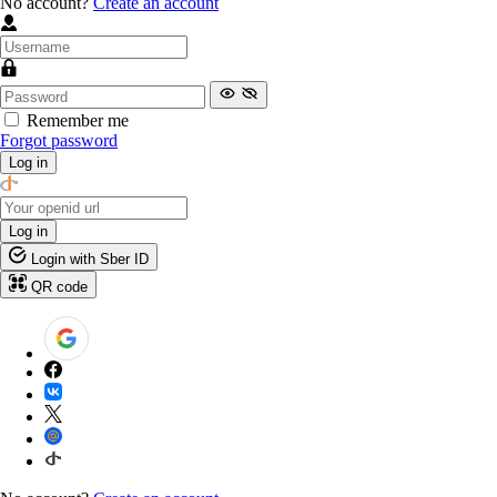
No account?
Create an account
Remember me
Forgot password
Log in
Log in
Login with Sber ID
QR code