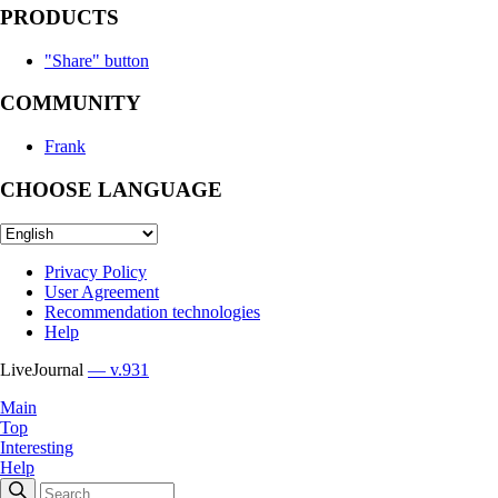
PRODUCTS
"Share" button
COMMUNITY
Frank
CHOOSE LANGUAGE
Privacy Policy
User Agreement
Recommendation technologies
Help
LiveJournal
— v.931
Main
Top
Interesting
Help