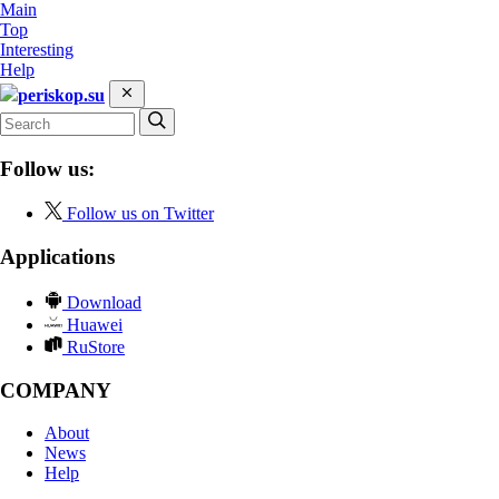
Main
Top
Interesting
Help
periskop.su
Follow us:
Follow us on Twitter
Applications
Download
Huawei
RuStore
COMPANY
About
News
Help