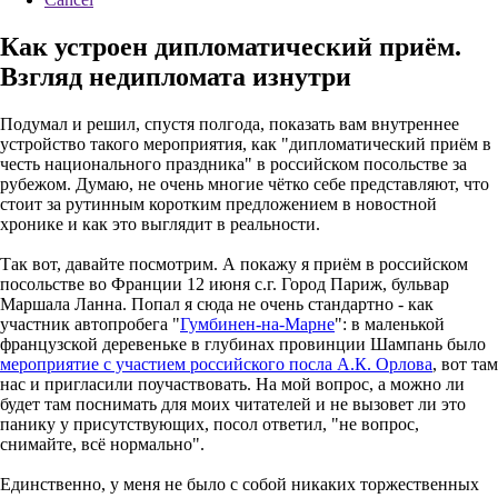
Как устроен дипломатический приём.
Взгляд недипломата изнутри
Подумал и решил, спустя полгода, показать вам внутреннее
устройство такого мероприятия, как "дипломатический приём в
честь национального праздника" в российском посольстве за
рубежом. Думаю, не очень многие чётко себе представляют, что
стоит за рутинным коротким предложением в новостной
хронике и как это выглядит в реальности.
Так вот, давайте посмотрим. А покажу я приём в российском
посольстве во Франции 12 июня с.г. Город Париж, бульвар
Маршала Ланна. Попал я сюда не очень стандартно - как
участник автопробега "
Гумбинен-на-Марне
": в маленькой
французской деревеньке в глубинах провинции Шампань было
мероприятие с участием российского посла А.К. Орлова
, вот там
нас и пригласили поучаствовать. На мой вопрос, а можно ли
будет там поснимать для моих читателей и не вызовет ли это
панику у присутствующих, посол ответил, "не вопрос,
снимайте, всё нормально".
Единственно, у меня не было с собой никаких торжественных