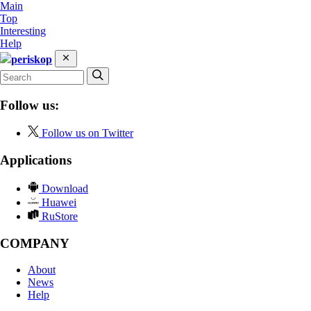
Main
Top
Interesting
Help
periskop
Follow us:
Follow us on Twitter
Applications
Download
Huawei
RuStore
COMPANY
About
News
Help