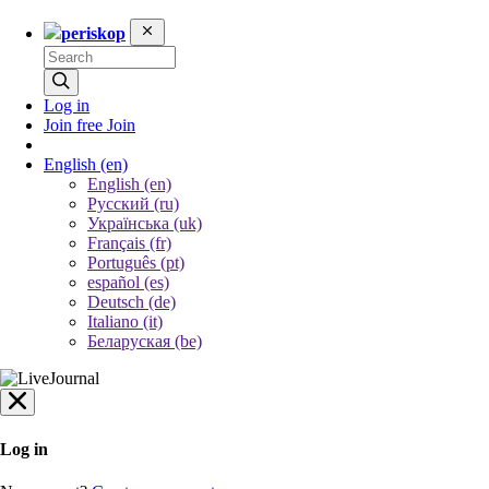
periskop
Log in
Join free
Join
English
(en)
English (en)
Русский (ru)
Українська (uk)
Français (fr)
Português (pt)
español (es)
Deutsch (de)
Italiano (it)
Беларуская (be)
Log in