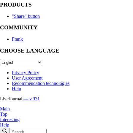
PRODUCTS
"Share" button
COMMUNITY
Frank
CHOOSE LANGUAGE
Privacy Policy
User Agreement
Recommendation technologies
Help
LiveJournal
— v.931
Main
Top
Interesting
Help