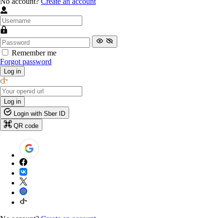
No account?
Create an account
Remember me
Forgot password
Log in
Log in
Login with Sber ID
QR code