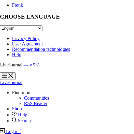
Frank
CHOOSE LANGUAGE
Privacy Policy
User Agreement
Recommendation technologies
Help
LiveJournal
— v.931
?
?
LiveJournal
Find more
Communities
RSS Reader
Shop
Help
Search
Log in
`