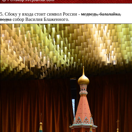
5. Сбоку у входа стоит символ России -
медведь, балалайка,
водка
собор Василия Блаженного.