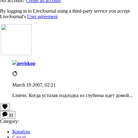
No account?
Create an account
By logging in to LiveJournal using a third-party service you accept
LiveJournal's
User agreement
periskop
March 19 2007, 02:21
Listens:
Когда усталая подлодка из глубины идет домой...
33
Category:
Корабли
Cancel