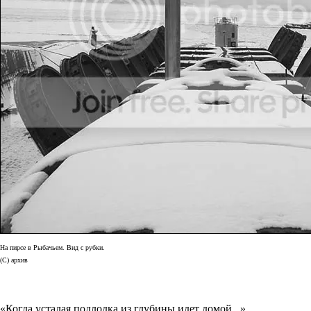
На пирсе в Рыбачьем. Вид с рубки.
(С) архив
«Когда усталая подлодка из глубины идет домой...»