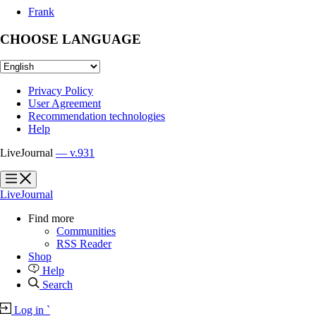
Frank
CHOOSE LANGUAGE
Privacy Policy
User Agreement
Recommendation technologies
Help
LiveJournal
— v.931
?
?
LiveJournal
Find more
Communities
RSS Reader
Shop
Help
Search
Log in
`