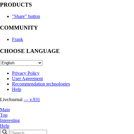
PRODUCTS
"Share" button
COMMUNITY
Frank
CHOOSE LANGUAGE
Privacy Policy
User Agreement
Recommendation technologies
Help
LiveJournal
— v.931
Main
Top
Interesting
Help