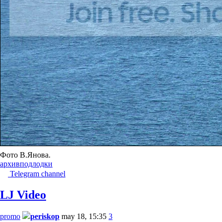
Фото В.Янова.
архив
подлодки
Telegram channel
LJ Video
promo
periskop
may 18, 15:35
3