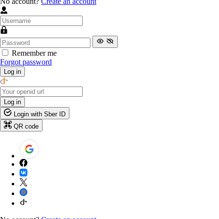
No account?
Create an account
Remember me
Forgot password
Log in
Log in
Login with Sber ID
QR code