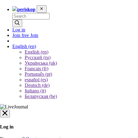
periskop
Log in
Join free
Join
English
(en)
English (en)
Русский (ru)
Українська (uk)
Français (fr)
Português (pt)
español (es)
Deutsch (de)
Italiano (it)
Беларуская (be)
Log in