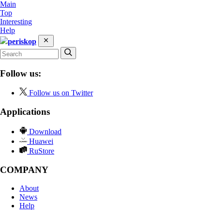
Main
Top
Interesting
Help
periskop
Follow us:
Follow us on Twitter
Applications
Download
Huawei
RuStore
COMPANY
About
News
Help