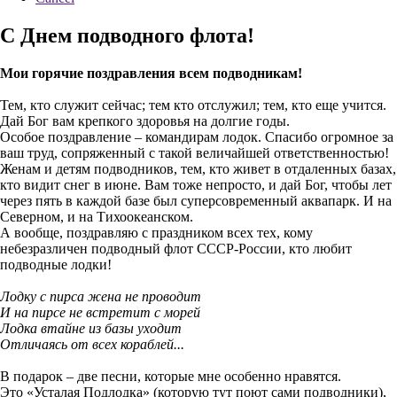
С Днем подводного флота!
Мои горячие поздравления всем подводникам!
Тем, кто служит сейчас; тем кто отслужил; тем, кто еще учится.
Дай Бог вам крепкого здоровья на долгие годы.
Особое поздравление – командирам лодок. Спасибо огромное за
ваш труд, сопряженный с такой величайшей ответственностью!
Женам и детям подводников, тем, кто живет в отдаленных базах,
кто видит снег в июне. Вам тоже непросто, и дай Бог, чтобы лет
через пять в каждой базе был суперсовременный аквапарк. И на
Северном, и на Тихоокеанском.
А вообще, поздравляю с праздником всех тех, кому
небезразличен подводный флот СССР-России, кто любит
подводные лодки!
Лодку с пирса жена не проводит
И на пирсе не встретит с морей
Лодка втайне из базы уходит
Отличаясь от всех кораблей...
В подарок – две песни, которые мне особенно нравятся.
Это «Усталая Подлодка» (которую тут поют сами подводники),