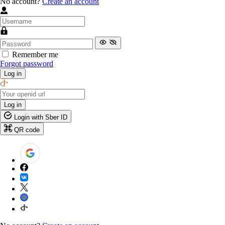
No account?
Create an account
Remember me
Forgot password
Log in
Log in
Login with Sber ID
QR code