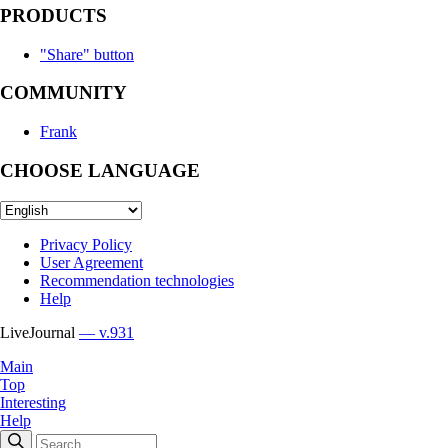
PRODUCTS
"Share" button
COMMUNITY
Frank
CHOOSE LANGUAGE
Privacy Policy
User Agreement
Recommendation technologies
Help
LiveJournal
— v.931
Main
Top
Interesting
Help