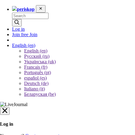
periskop
Log in
Join free
Join
English
(en)
English (en)
Русский (ru)
Українська (uk)
Français (fr)
Português (pt)
español (es)
Deutsch (de)
Italiano (it)
Беларуская (be)
Log in