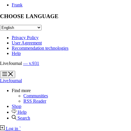
Frank
CHOOSE LANGUAGE
Privacy Policy
User Agreement
Recommendation technologies
Help
LiveJournal
— v.931
?
?
LiveJournal
Find more
Communities
RSS Reader
Shop
Help
Search
Log in
`