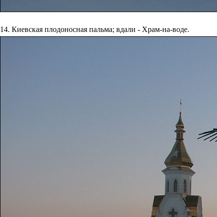
14. Киевская плодоносная пальма; вдали - Храм-на-воде.