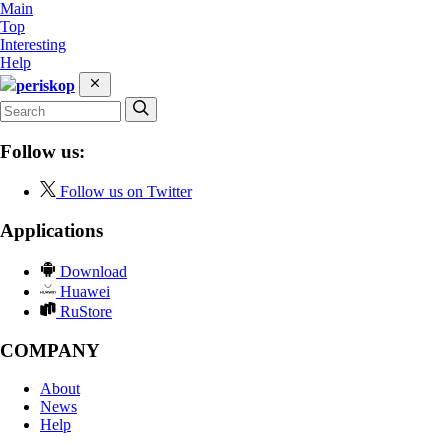
Main
Top
Interesting
Help
periskop
Follow us:
Follow us on Twitter
Applications
Download
Huawei
RuStore
COMPANY
About
News
Help