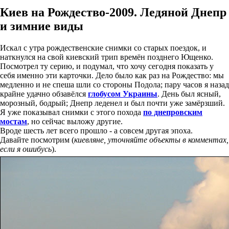
Киев на Рождество-2009. Ледяной Днепр
и зимние виды
Искал с утра рождественские снимки со старых поездок, и
наткнулся на свой киевский трип времён позднего Ющенко.
Посмотрел ту серию, и подумал, что хочу сегодня показать у
себя именно эти карточки. Дело было как раз на Рождество: мы
медленно и не спеша шли со стороны Подола; пару часов я назад
крайне удачно обзавёлся
глобусом Украины
. День был ясный,
морозный, бодрый; Днепр леденел и был почти уже замёрзший.
Я уже показывал снимки с этого похода
по днепровским
мостам
, но сейчас выложу другие.
Вроде шесть лет всего прошло - а совсем другая эпоха.
Давайте посмотрим (
киевляне, уточняйте объекты в комментах,
если я ошибусь
).