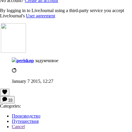
No account?
Create an account
By logging in to LiveJournal using a third-party service you accept
LiveJournal's
User agreement
periskop
задумчивое
January 7 2015, 12:27
33
Categories:
Производство
Путешествия
Cancel