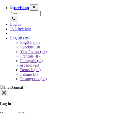
periskop
Log in
Join free
Join
English
(en)
English (en)
Русский (ru)
Українська (uk)
Français (fr)
Português (pt)
español (es)
Deutsch (de)
Italiano (it)
Беларуская (be)
Log in