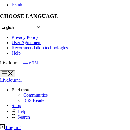
Frank
CHOOSE LANGUAGE
Privacy Policy
User Agreement
Recommendation technologies
Help
LiveJournal
— v.931
?
?
LiveJournal
Find more
Communities
RSS Reader
Shop
Help
Search
Log in
`