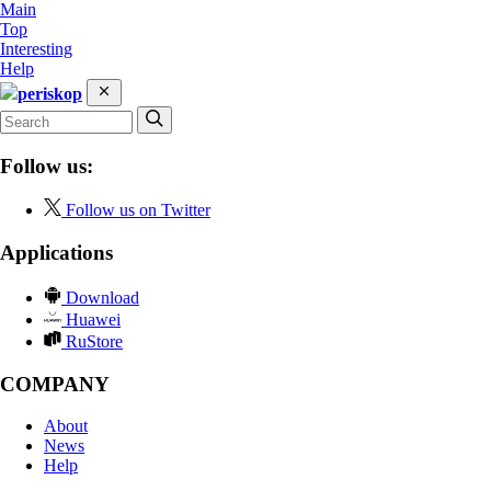
Main
Top
Interesting
Help
periskop
Follow us:
Follow us on Twitter
Applications
Download
Huawei
RuStore
COMPANY
About
News
Help