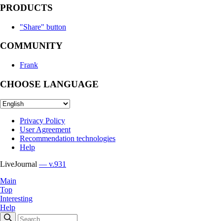
PRODUCTS
"Share" button
COMMUNITY
Frank
CHOOSE LANGUAGE
Privacy Policy
User Agreement
Recommendation technologies
Help
LiveJournal
— v.931
Main
Top
Interesting
Help