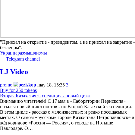
"Приехал на открытие - президентом, а не приехал на закрытие -
беглецом".
Украина
размышлизмы
Telegram channel
LJ Video
promo
periskop
may 18, 15:35
3
Buy for 250 tokens
Вторая Казахская экспедиция - новый цикл
Вниманию читателей! С 17 мая в «Лаборатории Перископа»
начался новый цикл постов - по Второй Казахской экспедиции.
В этом цикле - рассказ о малоизвестных и редко посещаемых
местах. О самом «русском» городе Казахстана Петропавловске и
ж/д коридоре «Россия — Россия», о городе на Иртыше
Павлодаре. О…