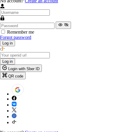
No account?
Create an account
Remember me
Forgot password
Log in
Log in
Login with Sber ID
QR code