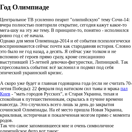
Год Олимпиаде
Центральное ТВ усиленно пеарит "олипийскую" тему Сочи-14:
вчера полностью повторили открытие, сегодня кажут какое-то
мега-шоу на эту же тему. В принципе-то, понятно - исполнился
ровно год с её начала.
Однако для меня Олимпиада-2014 и её события психологически
воспринимаются сейчас почти как стародавняя история. Словно
это было не год назад, а десять. Я сейчас уже толком и не
вспомню её героев прямо сразу, кроме сенсационно
выступившей 15-летней девочки-фигуристки, Липницкой. Так
спрессовались события: всё заслонил и подмял под себя
эпический украинский кризис.
А скоро уже будет и главная годовщина года (если не считать 70-
летия Победы): 22 февраля под натиском сил тьмы и мрака
пал
Киев
- "мать городов Русских", и Старая Украина, тихая и
спокойная к путешественникам, скрылась в пучине времени
навсегда. Это случилось всего лишь за день до закрытия
сочинской Олимпиады. На её место пришла Новая Украина,
крикливая, истеричная и покалеченная мозгом прямо с момента
родов.
Так что самое запомнившееся мне и очень символичное
олимпийское фото вот такое: