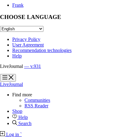
Frank
CHOOSE LANGUAGE
Privacy Policy
User Agreement
Recommendation technologies
Help
LiveJournal
— v.931
?
?
LiveJournal
Find more
Communities
RSS Reader
Shop
Help
Search
Log in
`