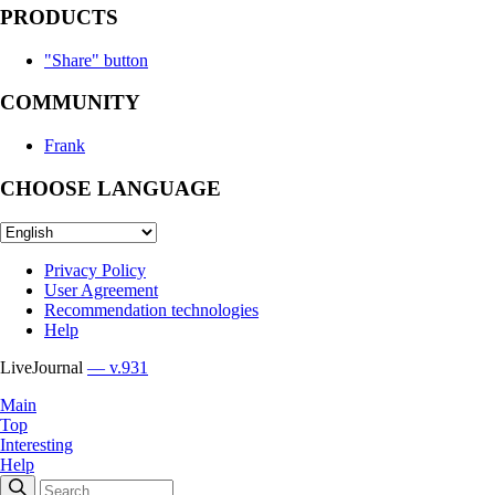
PRODUCTS
"Share" button
COMMUNITY
Frank
CHOOSE LANGUAGE
Privacy Policy
User Agreement
Recommendation technologies
Help
LiveJournal
— v.931
Main
Top
Interesting
Help