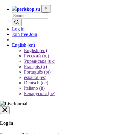
periskop.su
Log in
Join free
Join
English
(en)
English (en)
Русский (ru)
Українська (uk)
Français (fr)
Português (pt)
español (es)
Deutsch (de)
Italiano (it)
Беларуская (be)
Log in