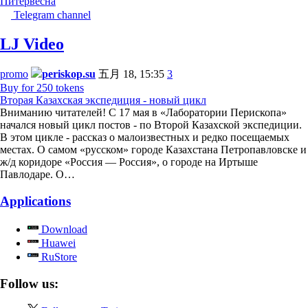
Питер
весна
Telegram channel
LJ Video
promo
periskop.su
五月 18, 15:35
3
Buy for 250 tokens
Вторая Казахская экспедиция - новый цикл
Вниманию читателей! С 17 мая в «Лаборатории Перископа»
начался новый цикл постов - по Второй Казахской экспедиции.
В этом цикле - рассказ о малоизвестных и редко посещаемых
местах. О самом «русском» городе Казахстана Петропавловске и
ж/д коридоре «Россия — Россия», о городе на Иртыше
Павлодаре. О…
Applications
Download
Huawei
RuStore
Follow us: