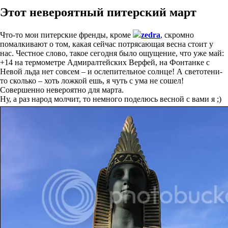
Этот невероятный питерский март
Что-то мои питерские френды, кроме
zedra
, скромно
помалкивают о том, какая сейчас потрясающая весна стоит у
нас. Честное слово, такое сегодня было ощущение, что уже май:
+14 на термометре Адмиралтейских Верфей, на Фонтанке с
Невой льда нет совсем – и ослепительное солнце! А светотени-
то сколько – хоть ложкой ешь, я чуть с ума не сошел!
Совершенно невероятно для марта.
Ну, а раз народ молчит, то немного поделюсь весной с вами я ;)