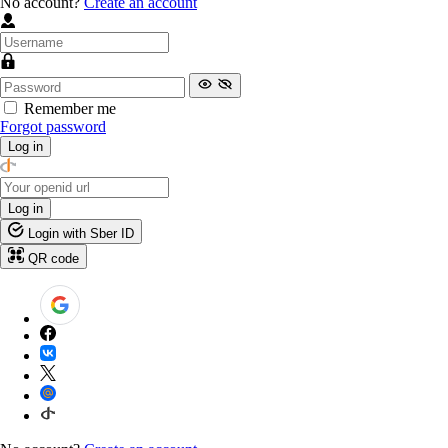
No account?
Create an account
Remember me
Forgot password
Log in
Log in
Login with Sber ID
QR code