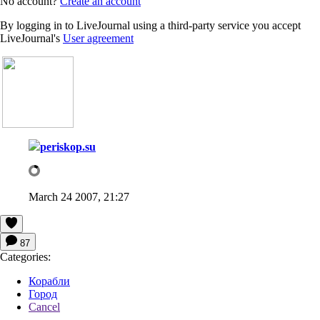
No account?
Create an account
By logging in to LiveJournal using a third-party service you accept
LiveJournal's
User agreement
periskop.su
March 24 2007, 21:27
87
Categories:
Корабли
Город
Cancel