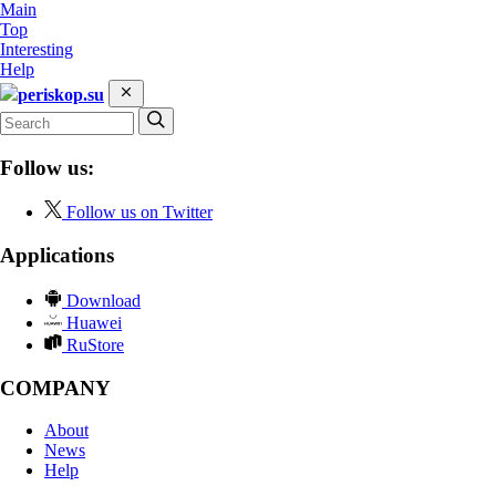
Main
Top
Interesting
Help
periskop.su
Follow us:
Follow us on Twitter
Applications
Download
Huawei
RuStore
COMPANY
About
News
Help