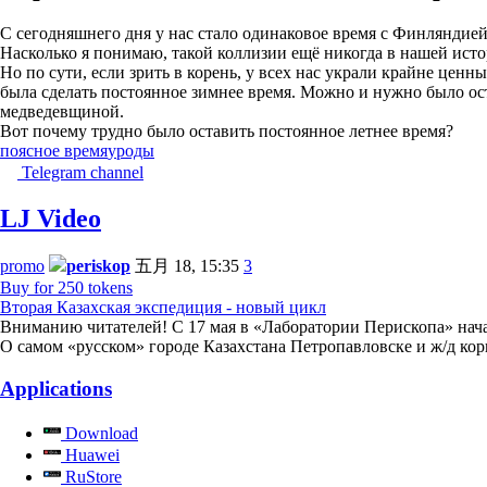
С сегодняшнего дня у нас стало одинаковое время с Финляндией
Насколько я понимаю, такой коллизии ещё никогда в нашей истор
Но по сути, если зрить в корень, у всех нас украли крайне ценн
была сделать постоянное зимнее время. Можно и нужно было ос
медведевщиной.
Вот почему трудно было оставить постоянное летнее время?
поясное время
уроды
Telegram channel
LJ Video
promo
periskop
五月 18, 15:35
3
Buy for 250 tokens
Вторая Казахская экспедиция - новый цикл
Вниманию читателей! С 17 мая в «Лаборатории Перископа» начал
О самом «русском» городе Казахстана Петропавловске и ж/д ко
Applications
Download
Huawei
RuStore