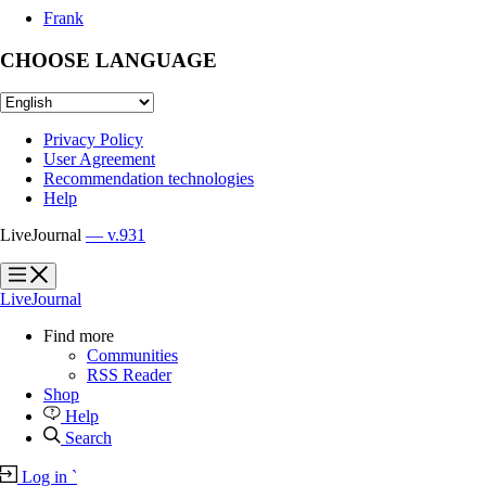
Frank
CHOOSE LANGUAGE
Privacy Policy
User Agreement
Recommendation technologies
Help
LiveJournal
— v.931
?
?
LiveJournal
Find more
Communities
RSS Reader
Shop
Help
Search
Log in
`