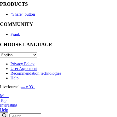
PRODUCTS
"Share" button
COMMUNITY
Frank
CHOOSE LANGUAGE
Privacy Policy
User Agreement
Recommendation technologies
Help
LiveJournal
— v.931
Main
Top
Interesting
Help