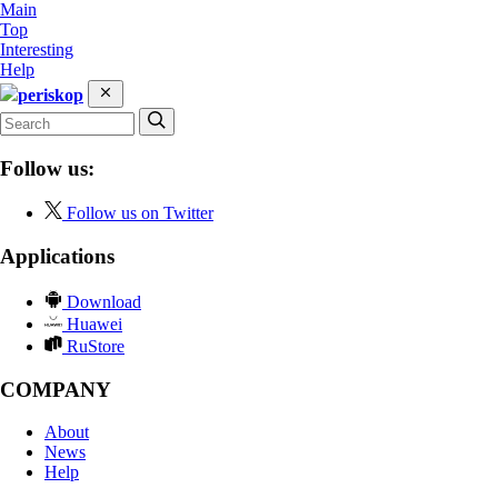
Main
Top
Interesting
Help
periskop
Follow us:
Follow us on Twitter
Applications
Download
Huawei
RuStore
COMPANY
About
News
Help