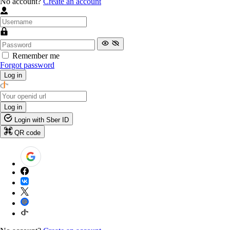
No account?
Create an account
Remember me
Forgot password
Log in
Log in
Login with Sber ID
QR code