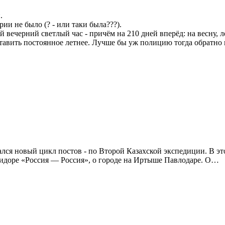
.
ии не было (? - или таки была???).
ый вечерний светлый час - причём на 210 дней вперёд: на весну,
тавить постоянное летнее. Лучше бы уж полицию тогда обратно
ся новый цикл постов - по Второй Казахской экспедиции. В это
ридоре «Россия — Россия», о городе на Иртыше Павлодаре. О…