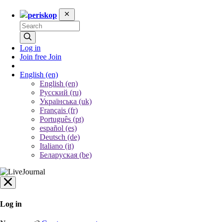
periskop
Log in
Join free
Join
English
(en)
English (en)
Русский (ru)
Українська (uk)
Français (fr)
Português (pt)
español (es)
Deutsch (de)
Italiano (it)
Беларуская (be)
Log in