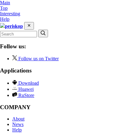
Main
Top
Interesting
Help
periskop
Follow us:
Follow us on Twitter
Applications
Download
Huawei
RuStore
COMPANY
About
News
Help