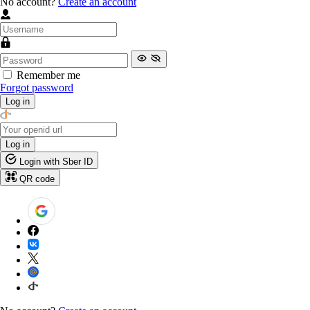
No account?
Create an account
Remember me
Forgot password
Log in
Log in
Login with Sber ID
QR code