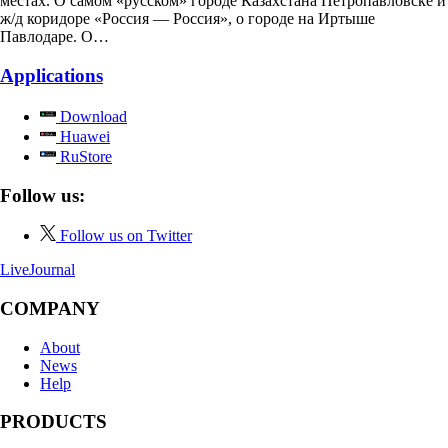
местах. О самом «русском» городе Казахстана Петропавловске и
ж/д коридоре «Россия — Россия», о городе на Иртыше
Павлодаре. О…
Applications
Download
Huawei
RuStore
Follow us:
Follow us on Twitter
LiveJournal
COMPANY
About
News
Help
PRODUCTS