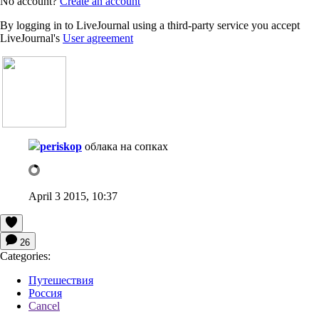
No account?
Create an account
By logging in to LiveJournal using a third-party service you accept
LiveJournal's
User agreement
periskop
облака на сопках
April 3 2015, 10:37
26
Categories:
Путешествия
Россия
Cancel