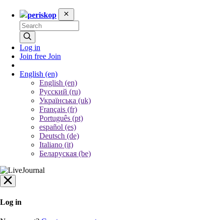
periskop
Log in
Join free
Join
English
(en)
English (en)
Русский (ru)
Українська (uk)
Français (fr)
Português (pt)
español (es)
Deutsch (de)
Italiano (it)
Беларуская (be)
Log in