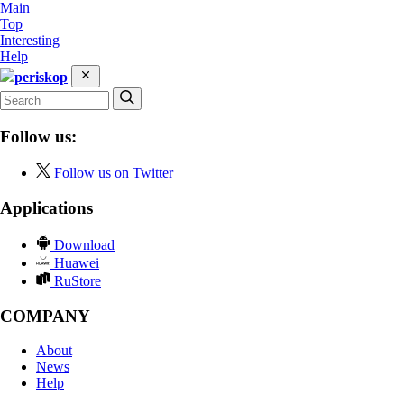
Main
Top
Interesting
Help
periskop
Follow us:
Follow us on Twitter
Applications
Download
Huawei
RuStore
COMPANY
About
News
Help