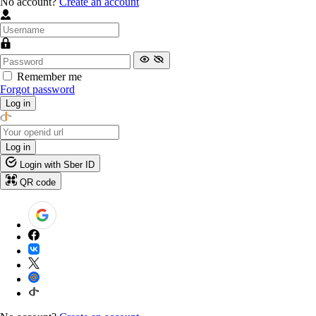
No account?
Create an account
Remember me
Forgot password
Log in
Log in
Login with Sber ID
QR code