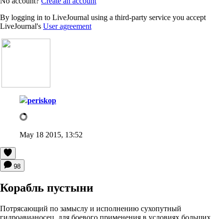
No account?
Create an account
By logging in to LiveJournal using a third-party service you accept
LiveJournal's
User agreement
periskop
May 18 2015, 13:52
98
Корабль пустыни
Потрясающий по замыслу и исполнению сухопутный
гидроавианосец, для боевого применения в условиях больших