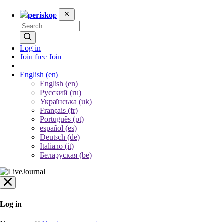
periskop
Log in
Join free
Join
English
(en)
English (en)
Русский (ru)
Українська (uk)
Français (fr)
Português (pt)
español (es)
Deutsch (de)
Italiano (it)
Беларуская (be)
Log in