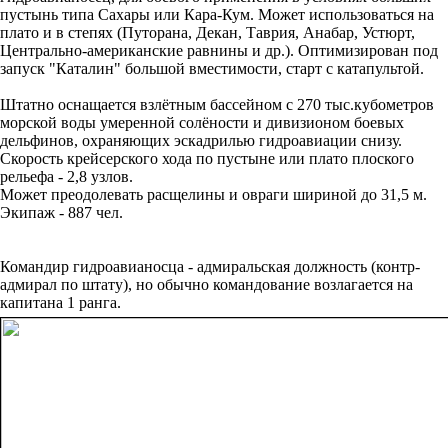
пустынь типа Сахары или Кара-Кум. Может использоваться на
плато и в степях (Путорана, Декан, Таврия, Анабар, Устюрт,
Центрально-американские равнины и др.). Оптимизирован под
запуск "Каталин" большой вместимости, старт с катапультой.
Штатно оснащается взлётным бассейном с 270 тыс.кубометров
морской воды умеренной солёности и дивизионом боевых
дельфинов, охраняющих эскадрилью гидроавиации снизу.
Скорость крейсерского хода по пустыне или плато плоского
рельефа - 2,8 узлов.
Может преодолевать расщелины и овраги шириной до 31,5 м.
Экипаж - 887 чел.
Командир гидроавианосца - адмиральская должность (контр-
адмирал по штату), но обычно командование возлагается на
капитана 1 ранга.