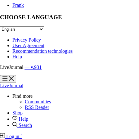
Frank
CHOOSE LANGUAGE
Privacy Policy
User Agreement
Recommendation technologies
Help
LiveJournal
— v.931
?
?
LiveJournal
Find more
Communities
RSS Reader
Shop
Help
Search
Log in
`