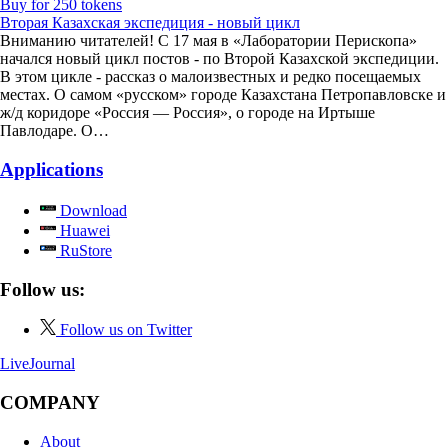
Buy for 250 tokens
Вторая Казахская экспедиция - новый цикл
Вниманию читателей! С 17 мая в «Лаборатории Перископа»
начался новый цикл постов - по Второй Казахской экспедиции.
В этом цикле - рассказ о малоизвестных и редко посещаемых
местах. О самом «русском» городе Казахстана Петропавловске и
ж/д коридоре «Россия — Россия», о городе на Иртыше
Павлодаре. О…
Applications
Download
Huawei
RuStore
Follow us:
Follow us on Twitter
LiveJournal
COMPANY
About