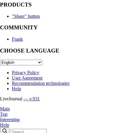
PRODUCTS
"Share" button
COMMUNITY
Frank
CHOOSE LANGUAGE
Privacy Policy
User Agreement
Recommendation technologies
Help
LiveJournal
— v.931
Main
Top
Interesting
Help