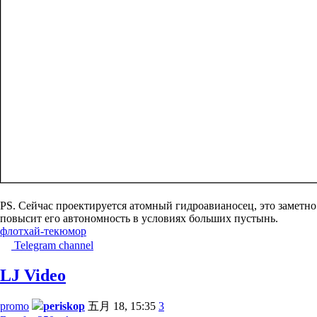
PS. Сейчас проектируется атомный гидроавианосец, это заметно
повысит его автономность в условиях больших пустынь.
флот
хай-тек
юмор
Telegram channel
LJ Video
promo
periskop
五月 18, 15:35
3