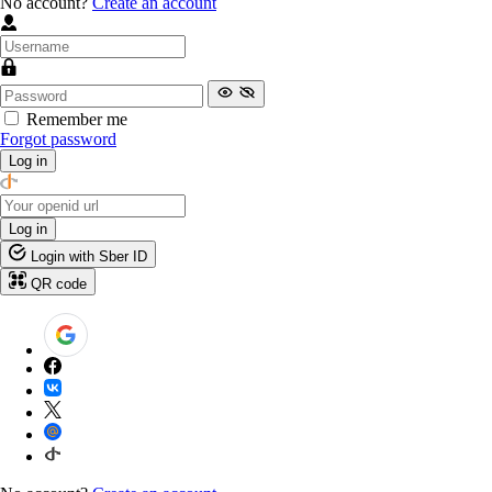
No account?
Create an account
Remember me
Forgot password
Log in
Log in
Login with Sber ID
QR code