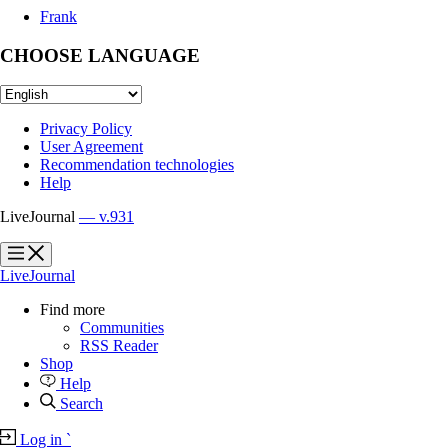
Frank
CHOOSE LANGUAGE
Privacy Policy
User Agreement
Recommendation technologies
Help
LiveJournal
— v.931
?
?
LiveJournal
Find more
Communities
RSS Reader
Shop
Help
Search
Log in
`