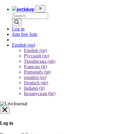
periskop
Log in
Join free
Join
English
(en)
English (en)
Русский (ru)
Українська (uk)
Français (fr)
Português (pt)
español (es)
Deutsch (de)
Italiano (it)
Беларуская (be)
Log in