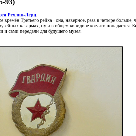
5-93)
зея Рехлин-Лерц
.
 времён Третьего рейха - она, наверное, раза в четыре больше,
 музейных казармах, ну и в общем коридоре кое-что попадается.
ши и сами передали для будущего музея.