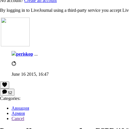
No account?
Create an account
By logging in to LiveJournal using a third-party service you accept Li
periskop
...
June 16 2015, 16:47
52
Categories:
Авиация
Армия
Cancel