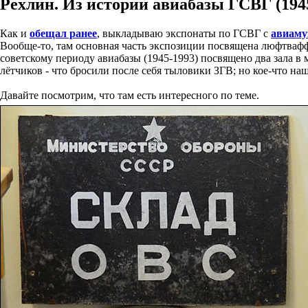
Рехлин. Из истории авиабазы ГСВГ (194
Как и
обещал ранее
, выкладываю экспонаты по ГСВГ с
авиаму
Вообще-то, там основная часть экспозиции посвящена люфтваффе
советскому периоду авиабазы (1945-1993) посвящено два зала в
лётчиков - что бросили после себя тыловики ЗГВ; но кое-что на
Давайте посмотрим, что там есть интересного по теме.