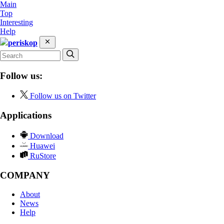
Main
Top
Interesting
Help
periskop
Follow us:
Follow us on Twitter
Applications
Download
Huawei
RuStore
COMPANY
About
News
Help