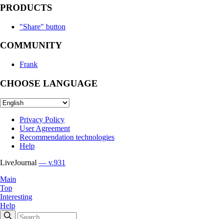
PRODUCTS
"Share" button
COMMUNITY
Frank
CHOOSE LANGUAGE
Privacy Policy
User Agreement
Recommendation technologies
Help
LiveJournal
— v.931
Main
Top
Interesting
Help