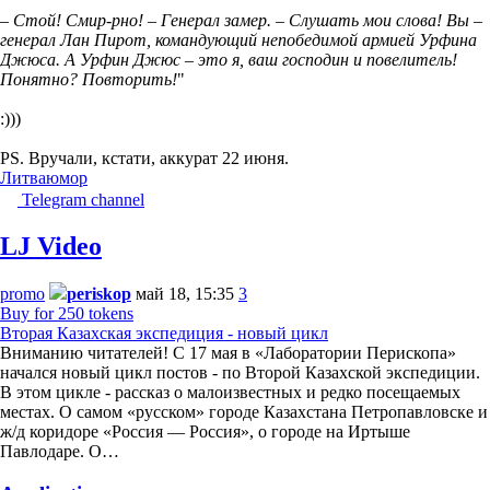
– Стой! Смир-рно! – Генерал замер. – Слушать мои слова! Вы –
генерал Лан Пирот, командующий непобедимой армией Урфина
Джюса. А Урфин Джюс – это я, ваш господин и повелитель!
Понятно? Повторить!
"
:)))
PS. Вручали, кстати, аккурат 22 июня.
Литва
юмор
Telegram channel
LJ Video
promo
periskop
май 18, 15:35
3
Buy for 250 tokens
Вторая Казахская экспедиция - новый цикл
Вниманию читателей! С 17 мая в «Лаборатории Перископа»
начался новый цикл постов - по Второй Казахской экспедиции.
В этом цикле - рассказ о малоизвестных и редко посещаемых
местах. О самом «русском» городе Казахстана Петропавловске и
ж/д коридоре «Россия — Россия», о городе на Иртыше
Павлодаре. О…