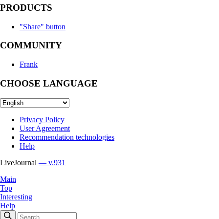
PRODUCTS
"Share" button
COMMUNITY
Frank
CHOOSE LANGUAGE
Privacy Policy
User Agreement
Recommendation technologies
Help
LiveJournal
— v.931
Main
Top
Interesting
Help