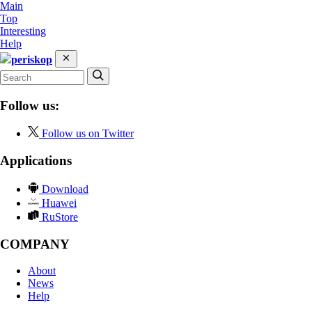
Main
Top
Interesting
Help
periskop
Follow us:
Follow us on Twitter
Applications
Download
Huawei
RuStore
COMPANY
About
News
Help