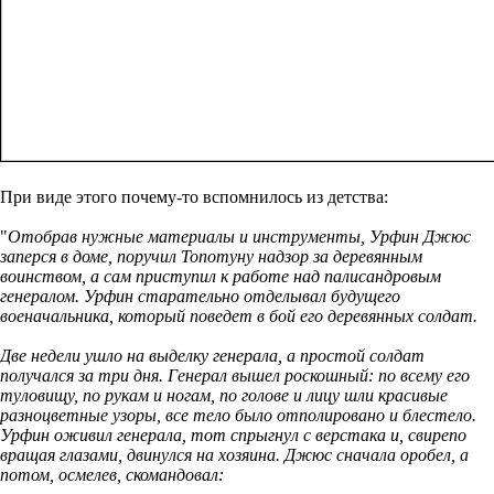
При виде этого почему-то вспомнилось из детства:
"
Отобрав нужные материалы и инструменты, Урфин Джюс
заперся в доме, поручил Топотуну надзор за деревянным
воинством, а сам приступил к работе над палисандровым
генералом. Урфин старательно отделывал будущего
военачальника, который поведет в бой его деревянных солдат.
Две недели ушло на выделку генерала, а простой солдат
получался за три дня. Генерал вышел роскошный: по всему его
туловищу, по рукам и ногам, по голове и лицу шли красивые
разноцветные узоры, все тело было отполировано и блестело.
Урфин оживил генерала, тот спрыгнул с верстака и, свирепо
вращая глазами, двинулся на хозяина. Джюс сначала оробел, а
потом, осмелев, скомандовал: