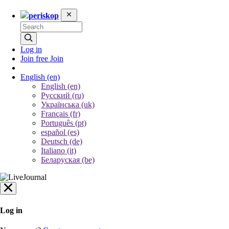
periskop
Log in
Join free
Join
English
(en)
English (en)
Русский (ru)
Українська (uk)
Français (fr)
Português (pt)
español (es)
Deutsch (de)
Italiano (it)
Беларуская (be)
Log in