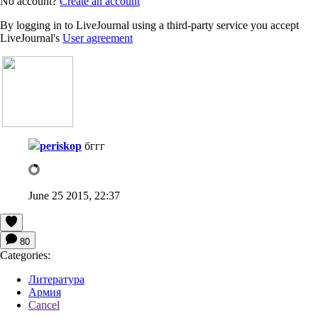
No account?
Create an account
By logging in to LiveJournal using a third-party service you accept
LiveJournal's
User agreement
periskop
бггг
June 25 2015, 22:37
80
Categories:
Литература
Армия
Cancel