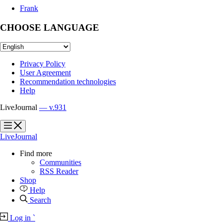
Frank
CHOOSE LANGUAGE
Privacy Policy
User Agreement
Recommendation technologies
Help
LiveJournal
— v.931
?
?
LiveJournal
Find more
Communities
RSS Reader
Shop
Help
Search
Log in
`