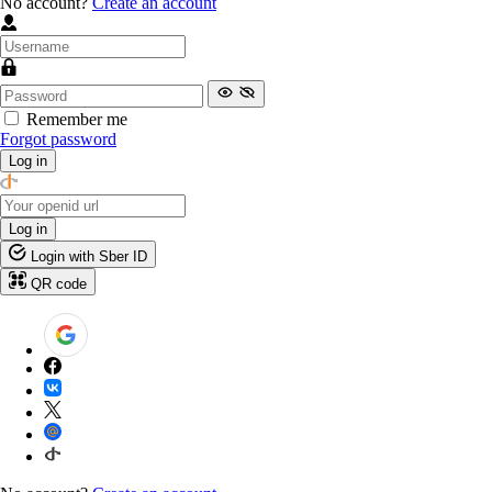
No account?
Create an account
Remember me
Forgot password
Log in
Log in
Login with Sber ID
QR code