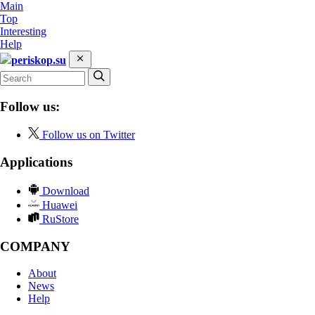
Main
Top
Interesting
Help
periskop.su
Follow us:
Follow us on Twitter
Applications
Download
Huawei
RuStore
COMPANY
About
News
Help