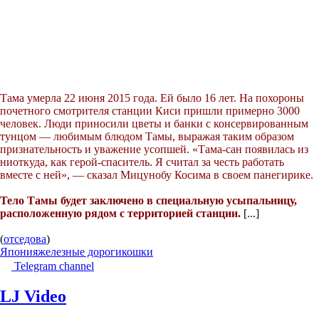
Тама умерла 22 июня 2015 года. Ей было 16 лет. На похороны
почетного смотрителя станции Киси пришли примерно 3000
человек. Люди приносили цветы и банки с консервированным
тунцом — любимым блюдом Тамы, выражая таким образом
признательность и уважение усопшей. «Тама-сан появилась из
ниоткуда, как герой-спаситель. Я считал за честь работать
вместе с ней», — сказал Мицунобу Косима в своем панегирике.
Тело Тамы будет заключено в специальную усыпальницу,
расположенную рядом с территорией станции.
[...]
(
отседова
)
Япония
железные дороги
кошки
Telegram channel
LJ Video