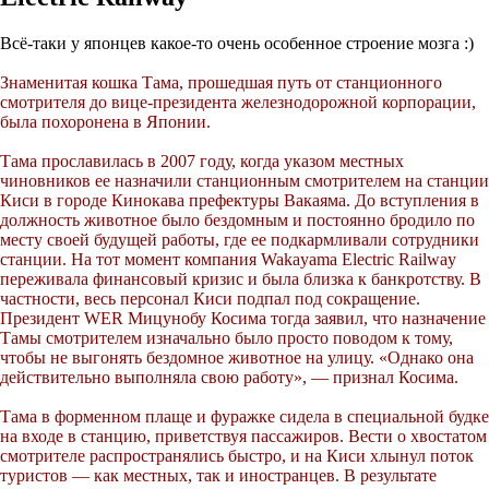
Всё-таки у японцев какое-то очень особенное строение мозга :)
Знаменитая кошка Тама, прошедшая путь от станционного
смотрителя до вице-президента железнодорожной корпорации,
была похоронена в Японии.
Тама прославилась в 2007 году, когда указом местных
чиновников ее назначили станционным смотрителем на станции
Киси в городе Кинокава префектуры Вакаяма. До вступления в
должность животное было бездомным и постоянно бродило по
месту своей будущей работы, где ее подкармливали сотрудники
станции. На тот момент компания Wakayama Electric Railway
переживала финансовый кризис и была близка к банкротству. В
частности, весь персонал Киси подпал под сокращение.
Президент WER Мицунобу Косима тогда заявил, что назначение
Тамы смотрителем изначально было просто поводом к тому,
чтобы не выгонять бездомное животное на улицу. «Однако она
действительно выполняла свою работу», — признал Косима.
Тама в форменном плаще и фуражке сидела в специальной будке
на входе в станцию, приветствуя пассажиров. Вести о хвостатом
смотрителе распространялись быстро, и на Киси хлынул поток
туристов — как местных, так и иностранцев. В результате