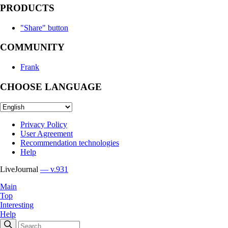
PRODUCTS
"Share" button
COMMUNITY
Frank
CHOOSE LANGUAGE
Privacy Policy
User Agreement
Recommendation technologies
Help
LiveJournal
— v.931
Main
Top
Interesting
Help