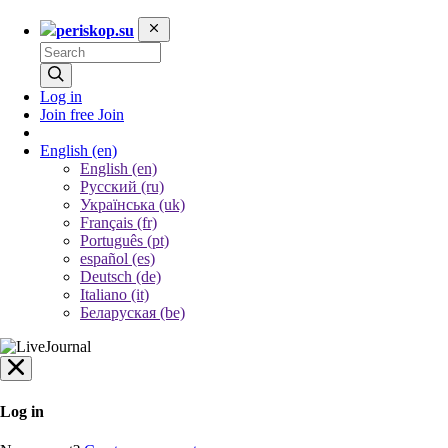
periskop.su
Log in
Join free
Join
English
(en)
English (en)
Русский (ru)
Українська (uk)
Français (fr)
Português (pt)
español (es)
Deutsch (de)
Italiano (it)
Беларуская (be)
Log in