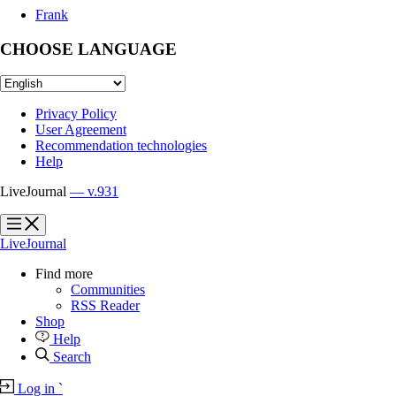
Frank
CHOOSE LANGUAGE
Privacy Policy
User Agreement
Recommendation technologies
Help
LiveJournal
— v.931
?
?
LiveJournal
Find more
Communities
RSS Reader
Shop
Help
Search
Log in
`