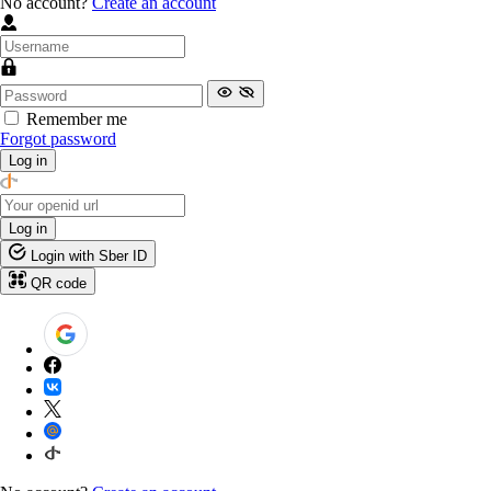
No account?
Create an account
Remember me
Forgot password
Log in
Log in
Login with Sber ID
QR code