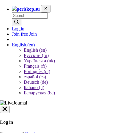
periskop.su
Log in
Join free
Join
English
(en)
English (en)
Русский (ru)
Українська (uk)
Français (fr)
Português (pt)
español (es)
Deutsch (de)
Italiano (it)
Беларуская (be)
Log in