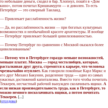
то небольшие деньги, сходил в бар. Хлопнул, пошёл в «Дом
кино», потом почитал Кришнамурти — и доволен. То есть
Петербург — это северный Таиланд.
— Привлекает расслабленность жизни?
— Да, но расслабленность жизни — при богатых культурных
возможностях и необычайной красоте архитектуры. И вообще
— Петербург привлекает большей цивилизованностью.
— Почему Петербург по сравнению с Москвой оказался более
цивилизованным?
—
Потому что в Петербурге гораздо меньше возможностей,
меньше платят. Москва — город честолюбцев, которые,
расталкивая друг друга, стремятся к карьере, что человека
чрезвычайно отупляет.
Как говорили покойные Карл Маркс и
его друг Михаил Бакунин, разделение труда — одно из самых
ужасных достижений капитализма. Вместо того чтобы почитать
Теккерея, несчастный рабочий вынужден сколачивать ящики.
А
если низкая производительность труда, как в Петербурге, то
можно немного посколачивать ящики, а потом почитать
Теккерея.
[...]
(
отседова
)