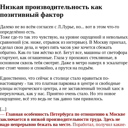
Низкая производительность как
позитивный фактор
Далеко не во всём согласен с Л.Лурье, но... вот в этом что-то
определённо есть.
Тоже где-то так это чувствую, на уровне ощущений и невольных
сравнений (см. ниже, отрывок из интервью). В Москву приехал,
сделал свои дела, и через пять часов уже хочется сбежать
обратно. Как-то там жёстко всё. Бегут все, машины от светофора
стартуют, как оглашенные. Глаза у прохожих стеклянные, в
основном сквозь тебя смотрят. Даже в метро наверх в эскалаторе
не стоят чинно и спокойно, а прутся на подъём.
Единственно, что сейчас в столице стало нравиться по-
настоящему - так это платная парковка в центре и свободные
улицы исторического центра, а не заставленный тесный хаос в
переулочках, как у нас. Приятно очень стало. Но это новое
ощущение, всё это ведь не так давно там привилось.
[...]
—
Главная особенность Петербурга по отношению к Москве
заключается в низкой производительности труда. Здесь не
надо непрерывно бежать на месте.
Поработал, получил какие-