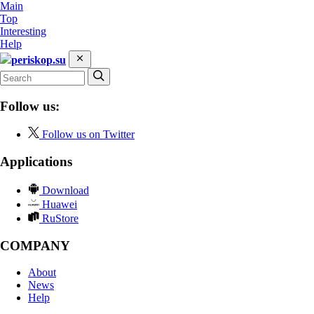
Main
Top
Interesting
Help
periskop.su
Follow us:
Follow us on Twitter
Applications
Download
Huawei
RuStore
COMPANY
About
News
Help