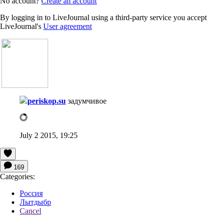
No account?
Create an account
By logging in to LiveJournal using a third-party service you accept
LiveJournal's
User agreement
periskop.su
задумчивое
July 2 2015, 19:25
169
Categories:
Россия
Лытдыбр
Cancel