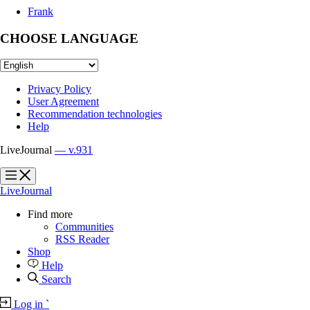
Frank
CHOOSE LANGUAGE
Privacy Policy
User Agreement
Recommendation technologies
Help
LiveJournal
— v.931
?
?
LiveJournal
Find more
Communities
RSS Reader
Shop
Help
Search
Log in
`