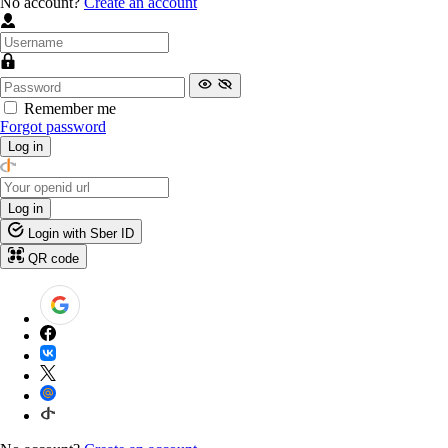
No account?
Create an account
Remember me
Forgot password
Log in
Log in
Login with Sber ID
QR code