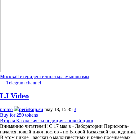
Москва
Питер
идентичность
размышлизмы
Telegram channel
LJ Video
promo
periskop.su
may 18, 15:35
3
Buy for 250 tokens
Вторая Казахская экспедиция - новый цикл
Вниманию читателей! С 17 мая в «Лаборатории Перископа»
начался новый цикл постов - по Второй Казахской экспедиции.
В этом цикле - рассказ о малоизвестных и редко посещаемых