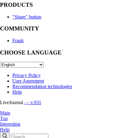
PRODUCTS
"Share" button
COMMUNITY
Frank
CHOOSE LANGUAGE
Privacy Policy
User Agreement
Recommendation technologies
Help
LiveJournal
— v.931
Main
Top
Interesting
Help