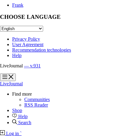
Frank
CHOOSE LANGUAGE
Privacy Policy
User Agreement
Recommendation technologies
Help
LiveJournal
— v.931
?
?
LiveJournal
Find more
Communities
RSS Reader
Shop
Help
Search
Log in
`