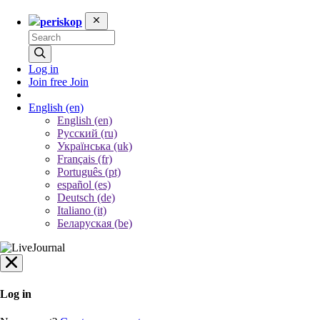
periskop
Log in
Join free
Join
English
(en)
English (en)
Русский (ru)
Українська (uk)
Français (fr)
Português (pt)
español (es)
Deutsch (de)
Italiano (it)
Беларуская (be)
Log in