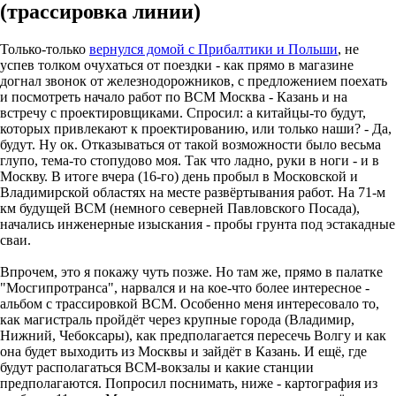
(трассировка линии)
Только-только
вернулся домой с Прибалтики и Польши
, не
успев толком очухаться от поездки - как прямо в магазине
догнал звонок от железнодорожников, с предложением поехать
и посмотреть начало работ по ВСМ Москва - Казань и на
встречу с проектировщиками. Спросил: а китайцы-то будут,
которых привлекают к проектированию, или только наши? - Да,
будут. Ну ок. Отказываться от такой возможности было весьма
глупо, тема-то стопудово моя. Так что ладно, руки в ноги - и в
Москву. В итоге вчера (16-го) день пробыл в Московской и
Владимирской областях на месте развёртывания работ. На 71-м
км будущей ВСМ (немного северней Павловского Посада),
начались инженерные изыскания - пробы грунта под эстакадные
сваи.
Впрочем, это я покажу чуть позже. Но там же, прямо в палатке
"Мосгипротранса", нарвался и на кое-что более интересное -
альбом с трассировкой ВСМ. Особенно меня интересовало то,
как магистраль пройдёт через крупные города (Владимир,
Нижний, Чебоксары), как предполагается пересечь Волгу и как
она будет выходить из Москвы и зайдёт в Казань. И ещё, где
будут располагаться ВСМ-вокзалы и какие станции
предполагаются. Попросил поснимать, ниже - картография из