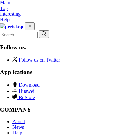
Main
Top
Interesting
Help
periskop
Follow us:
Follow us on Twitter
Applications
Download
Huawei
RuStore
COMPANY
About
News
Help