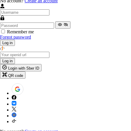
No account?
Create an account
Remember me
Forgot password
Log in
Log in
Login with Sber ID
QR code