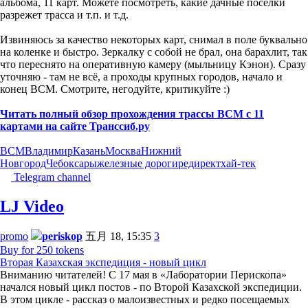
альбома, 11 карт. Можете посмотреть, какие дачные посёлки
разрежет трасса и т.п. и т.д.
Извиняюсь за качество некоторых карт, снимал в поле буквально
на коленке и быстро. Зеркалку с собой не брал, она барахлит, так
что переснято на оперативную камеру (мыльницу Кэнон). Сразу
уточняю - там не всё, а проходы крупных городов, начало и
конец ВСМ. Смотрите, негодуйте, критикуйте :)
Читать полный обзор прохождения трассы ВСМ с 11
картами на сайте Транссиб.ру
ВСМ
Владимир
Казань
Москва
Нижний
Новгород
Чебоксары
железные дороги
редирект
хай-тек
Telegram channel
LJ Video
promo
periskop
五月 18, 15:35
3
Buy for 250 tokens
Вторая Казахская экспедиция - новый цикл
Вниманию читателей! С 17 мая в «Лаборатории Перископа»
начался новый цикл постов - по Второй Казахской экспедиции.
В этом цикле - рассказ о малоизвестных и редко посещаемых