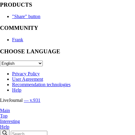
PRODUCTS
"Share" button
COMMUNITY
Frank
CHOOSE LANGUAGE
Privacy Policy
User Agreement
Recommendation technologies
Help
LiveJournal
— v.931
Main
Top
Interesting
Help