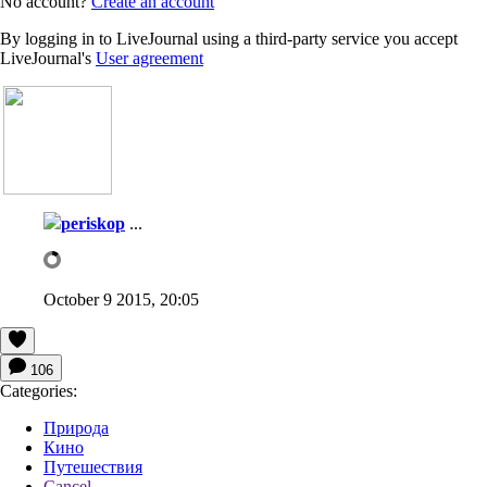
No account?
Create an account
By logging in to LiveJournal using a third-party service you accept
LiveJournal's
User agreement
periskop
...
October 9 2015, 20:05
106
Categories:
Природа
Кино
Путешествия
Cancel