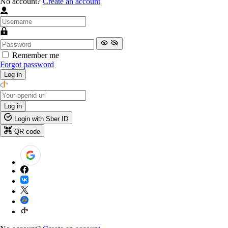
No account?
Create an account
Remember me
Forgot password
Log in
Log in
Login with Sber ID
QR code