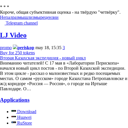
* * *
Короче, общая субъективная оценка - на твёрдую "четвёрку".
Непал
размышлизмы
рецензии
Telegram channel
LJ Video
promo
periskop
may 18, 15:35
3
Buy for 250 tokens
Вторая Казахская экспедиция - новый цикл
Вниманию читателей! С 17 мая в «Лаборатории Перископа»
начался новый цикл постов - по Второй Казахской экспедиции.
В этом цикле - рассказ о малоизвестных и редко посещаемых
местах. О самом «русском» городе Казахстана Петропавловске и
ж/д коридоре «Россия — Россия», о городе на Иртыше
Павлодаре. О…
Applications
Download
Huawei
RuStore