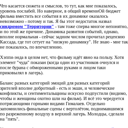
Что касается сюжета и смыслов, то тут, как мне показалось,
уровень послабей. Но наверное, в общий временнОй бюджет
фильма вместить все события в их динамике оказалось
невозможно - потому и так. Я бы этот недостаток назвал
синдромом "Территории"
- там тоже сперва многое непонятно,
и по этой же причине. Динамика развития событий, однако,
вполне нормальная - сейчас задним числом прочитал рецензию
Кассада, где тот сетует на "низкую динамику". Не знаю - мне так
не показалось, по впечатлению.
Хэппи-энда в целом нет, что фильму идёт явно на пользу. Хотя
элемент "чуда" показан (когда один из участников очнулся и
после бурана с обмороженными руками и лицом таки
приковылял в лагерь).
Баланс разных категорий эмоций для разных категорий
зрителей вполне добротный - есть и экшн, и человеческие
конфликты, и сентиментальщины искусно подпустили (видимо,
чтобы и женщины охотно шли на фильм). И всё это чередуется
потрясающими горными видами Гималаев. Отдельно
запомнились финальные сцены с вертолётом, поднимавшимся
по разреженному воздуху в верхний лагерь. Молодцы, сделали
на "пять".