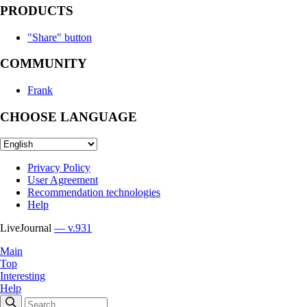
PRODUCTS
"Share" button
COMMUNITY
Frank
CHOOSE LANGUAGE
Privacy Policy
User Agreement
Recommendation technologies
Help
LiveJournal
— v.931
Main
Top
Interesting
Help