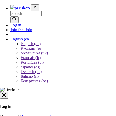
periskop
Log in
Join free
Join
English
(en)
English (en)
Русский (ru)
Українська (uk)
Français (fr)
Português (pt)
español (es)
Deutsch (de)
Italiano (it)
Беларуская (be)
Log in