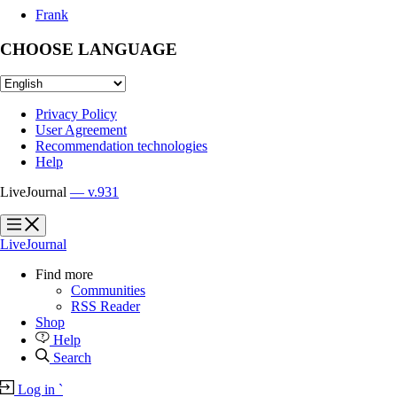
Frank
CHOOSE LANGUAGE
Privacy Policy
User Agreement
Recommendation technologies
Help
LiveJournal
— v.931
?
?
LiveJournal
Find more
Communities
RSS Reader
Shop
Help
Search
Log in
`