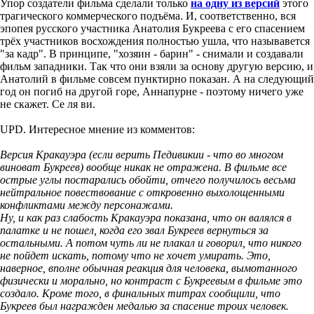
Упор создатели фильма сделали только
на одну из версий
этого
трагического коммерческого подъёма. И, соответственно, вся
эпопея русского участника Анатолия Букреева с его спасением
трёх участников восхождения полностью ушла, что называвется
"за кадр". В принципе, "хозяин - барин" - снимали и создавали
фильм западники. Так что они взяли за основу другую версию, и
Анатолий в фильме совсем пунктирно показан. А на следующий
год он погиб на другой горе, Аннапурне - поэтому ничего уже
не скажет. Се ля ви.
UPD. Интересное мнение из комментов:
Версия Кракауэра (если верить Педивикии - что во многом
виноват Букреев) вообще никак не отражена. В фильме все
острые углы постарались обойти, отчего получилось весьма
нейтральное повествование с откровенно выхолощенными
конфликтами между персонажами.
Ну, и как раз слабость Кракауэра показана, что он валялся в
палатке и не пошел, когда его звал Букреев вернуться за
остальными. А потом чуть ли не плакал и говорил, что никого
не пойдет искать, потому что не хочет умирать. Это,
наверное, вполне обычная реакция для человека, вымотанного
физически и морально, но контраст с Букреевым в фильме это
создало. Кроме того, в финальных титрах сообщили, что
Букреев был награжден медалью за спасение троих человек.