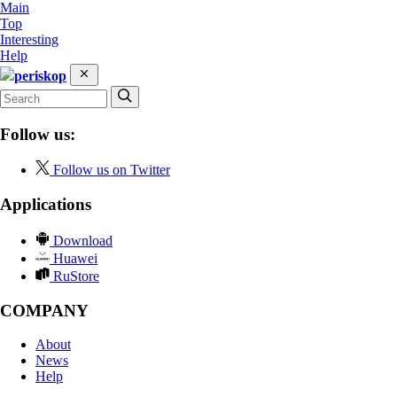
Main
Top
Interesting
Help
periskop
Follow us:
Follow us on Twitter
Applications
Download
Huawei
RuStore
COMPANY
About
News
Help