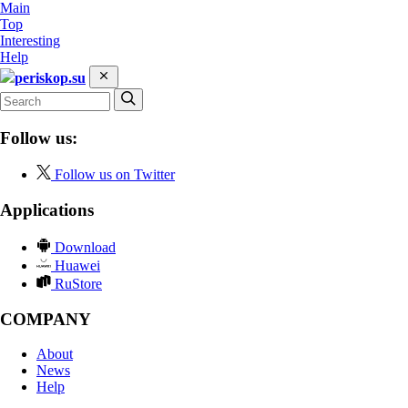
Main
Top
Interesting
Help
periskop.su
Follow us:
Follow us on Twitter
Applications
Download
Huawei
RuStore
COMPANY
About
News
Help