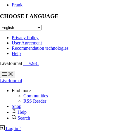
Frank
CHOOSE LANGUAGE
Privacy Policy
User Agreement
Recommendation technologies
Help
LiveJournal
— v.931
?
?
LiveJournal
Find more
Communities
RSS Reader
Shop
Help
Search
Log in
`