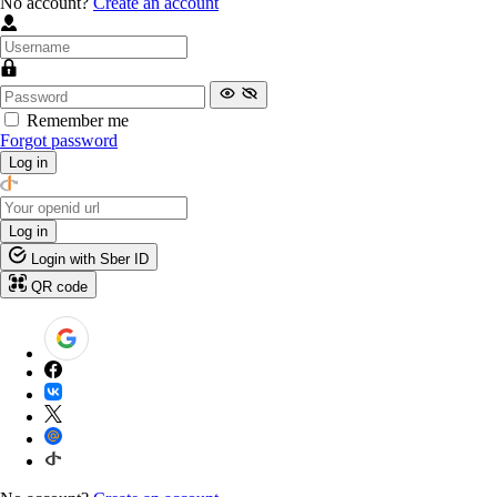
No account?
Create an account
Remember me
Forgot password
Log in
Log in
Login with Sber ID
QR code