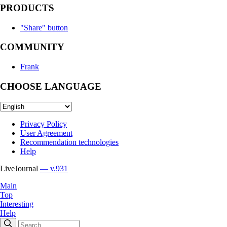
PRODUCTS
"Share" button
COMMUNITY
Frank
CHOOSE LANGUAGE
Privacy Policy
User Agreement
Recommendation technologies
Help
LiveJournal
— v.931
Main
Top
Interesting
Help