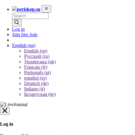
periskop.su
Log in
Join free
Join
English
(en)
English (en)
Русский (ru)
Українська (uk)
Français (fr)
Português (pt)
español (es)
Deutsch (de)
Italiano (it)
Беларуская (be)
Log in