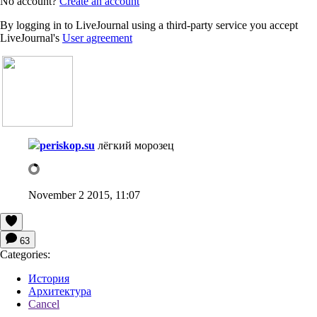
No account?
Create an account
By logging in to LiveJournal using a third-party service you accept
LiveJournal's
User agreement
periskop.su
лёгкий морозец
November 2 2015, 11:07
63
Categories:
История
Архитектура
Cancel