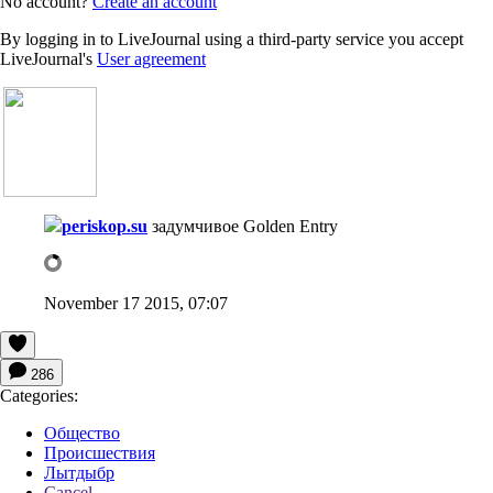
No account?
Create an account
By logging in to LiveJournal using a third-party service you accept
LiveJournal's
User agreement
periskop.su
задумчивое
Golden Entry
November 17 2015, 07:07
286
Categories:
Общество
Происшествия
Лытдыбр
Cancel