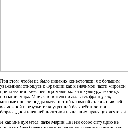
При этом, чтобы не было никаких кривотолков: я с большим
уважением отношусь к Франции как к значимой части мировой
цивилизации, внесшей огромный вклад в культуру, технику,
познание мира. Мне действительно жаль тех французов,
которые попали под раздачу от этой кровавой атаки - ставшей
возможной в результате внутренней бесхребетности и
безрассудной внешней политики нынешних правящих деятелей.
И как мне думается, даже Марин Ле Пен особо ситуацию не
поправит (тем более что её в течение десятилетия старательно