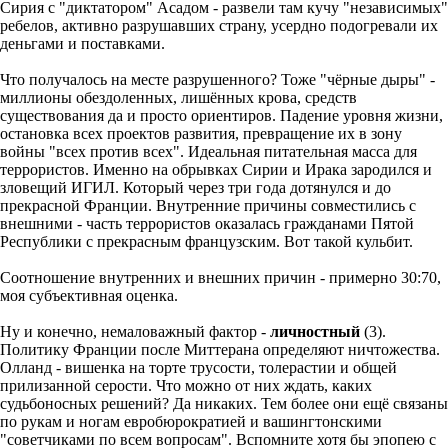
Сирия с "диктатором" Асадом - развели там кучу "независимых"
ребелов, активно разрушавших страну, усердно подогревали их
деньгами и поставками.
Что получалось на месте разрушенного? Тоже "чёрные дыры" -
миллионы обездоленных, лишённых крова, средств
существования да и просто ориентиров. Падение уровня жизни,
остановка всех проектов развития, превращение их в зону
войны "всех против всех". Идеальная питательная масса для
террористов. Именно на обрывках Сирии и Ирака зародился и
зловещий ИГИЛ. Который через три года дотянулся и до
прекрасной Франции. Внутренние причины совместились с
внешними - часть террористов оказалась гражданами Пятой
Республики с прекрасным французским. Вот такой кульбит.
Соотношение внутренних и внешних причин - примерно 30:70,
моя субъективная оценка.
Ну и конечно, немаловажный фактор -
личностный
(3).
Политику Франции после Миттерана определяют ничтожества.
Олланд - вишенка на торте трусости, толерастии и общей
прилизанной серости. Что можно от них ждать, каких
судьбоносных решений? Да никаких. Тем более они ещё связаны
по рукам и ногам евробюрократией и вашингтонскими
"советчиками по всем вопросам". Вспомните хотя бы эпопею с