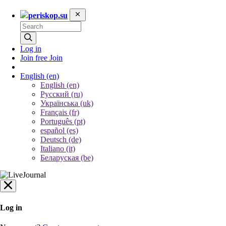
periskop.su
Log in
Join free
Join
English
(en)
English (en)
Русский (ru)
Українська (uk)
Français (fr)
Português (pt)
español (es)
Deutsch (de)
Italiano (it)
Беларуская (be)
Log in