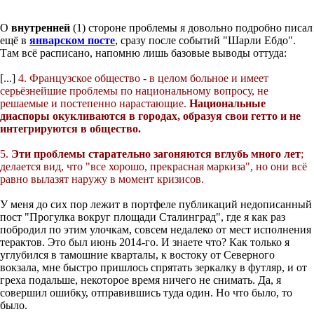
О
внутренней
(1) стороне проблемы я довольно подробно писал
ещё в
январском посте
, сразу после событий "Шарли Ебдо".
Там всё расписано, напомню лишь базовые выводы оттуда:
[...]
4. Французское общество - в целом больное и имеет
серьёзнейшие проблемы по национальному вопросу, не
решаемые и постепенно нарастающие.
Национальные
диаспоры окукливаются в городах, образуя свои гетто и не
интегрируются в общество.
5.
Эти проблемы старательно загоняются вглубь много лет
;
делается вид, что "все хорошо, прекрасная маркиза", но они всё
равно вылазят наружу в момент кризисов.
У меня до сих пор лежит в портфеле публикаций недописанный
пост "Прогулка вокруг площади Сталинград", где я как раз
побродил по этим улочкам, совсем недалеко от мест исполнения
терактов. Это был июнь 2014-го. И знаете что? Как только я
углубился в тамошние кварталы, к востоку от Северного
вокзала, мне быстро пришлось спрятать зеркалку в футляр, и от
греха подальше, некоторое время ничего не снимать. Да, я
совершил ошибку, отправившись туда один. Но что было, то
было.