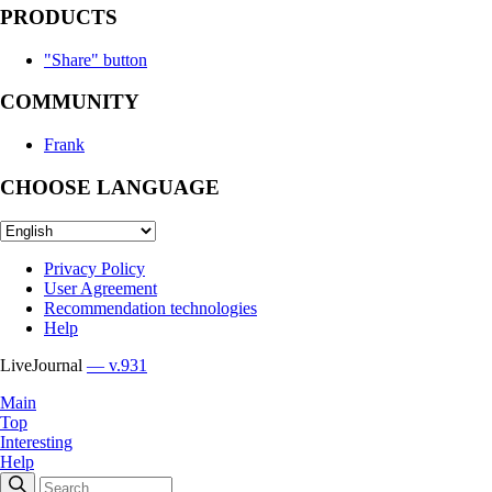
PRODUCTS
"Share" button
COMMUNITY
Frank
CHOOSE LANGUAGE
Privacy Policy
User Agreement
Recommendation technologies
Help
LiveJournal
— v.931
Main
Top
Interesting
Help