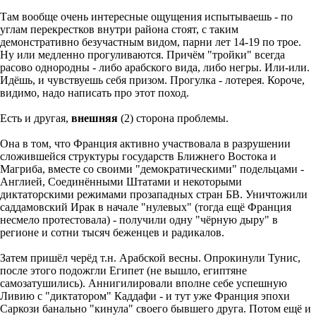
Там вообще очень интересные ощущения испытываешь - по
углам перекрестков внутри района стоят, с таким
демонстративно безучастным видом, парни лет 14-19 по трое.
Ну или медленно прогуливаются. Причём "тройки" всегда
расово однородны - либо арабского вида, либо негры. Или-или.
Идёшь, и чувствуешь себя призом. Прогулка - лотерея. Короче,
видимо, надо написать про этот поход.
Есть и другая,
внешняя
(2) сторона проблемы.
Она в том, что Франция активно участвовала в разрушении
сложившейся структуры государств Ближнего Востока и
Магриба, вместе со своими "демократическими" подельцами -
Англией, Соединёнными Штатами и некоторыми
диктаторскими режимами прозападных стран БВ. Уничтожили
саддамовский Ирак в начале "нулевых" (тогда ещё Франция
несмело протестовала) - получили одну "чёрную дыру" в
регионе и сотни тысяч беженцев и радикалов.
Затем пришёл черёд т.н. Арабской весны. Опрокинули Тунис,
после этого подожгли Египет (не вышло, египтяне
самозатушились). Аннигилировали вполне себе успешную
Ливию с "диктатором" Каддафи - и тут уже Франция эпохи
Саркози банально "кинула" своего бывшего друга. Потом ещё и