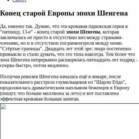
Конец старой Европы эпохи Шенгена
Да, именно так. Думаю, что эта кровавая парижская серия в
"пятницу, 13-е" - конец старой
эпохи Шенгена
, которая
заключалась не просто в отсутствии виз между странами-
членами, но и в отсутствии погранконтроля между ними.
"Стёртые границы". Двадцать лет этой эре: люди постепенно
привыкли и стали думать, что это типа навсегда. Тем более что
зона Шенгена непрерывно расширялась пятнадцать лет подряд -
сперва быстро, потом медленно.
Ползучая ревизия Шенгена началась ещё в январе, после
показательного расстрела глумильщиков из "Шарли Ебдо",
продолжилась драматическим наплывом беженцев в Европу
(пишут, что больше миллиона за лето) и вот поставлена
эффектная кровавая большая запятая.