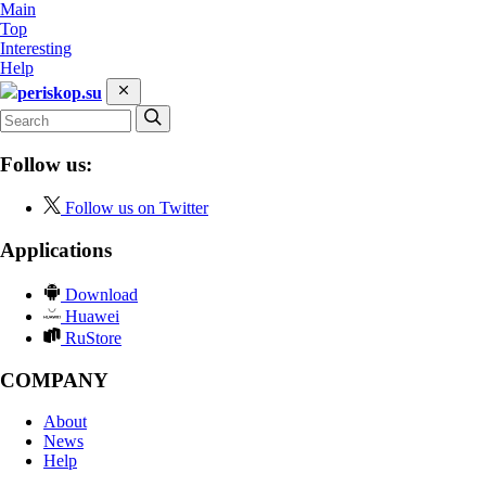
Main
Top
Interesting
Help
periskop.su
Follow us:
Follow us on Twitter
Applications
Download
Huawei
RuStore
COMPANY
About
News
Help