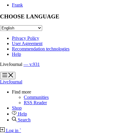
Frank
CHOOSE LANGUAGE
Privacy Policy
User Agreement
Recommendation technologies
Help
LiveJournal
— v.931
?
?
LiveJournal
Find more
Communities
RSS Reader
Shop
Help
Search
Log in
`