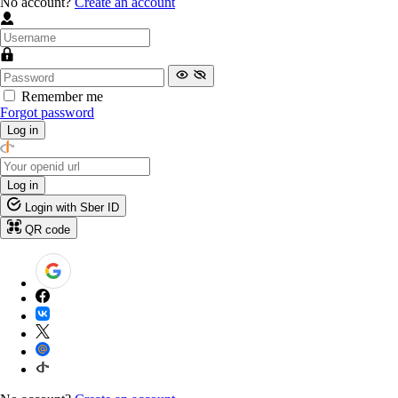
No account?
Create an account
Remember me
Forgot password
Log in
Log in
Login with Sber ID
QR code