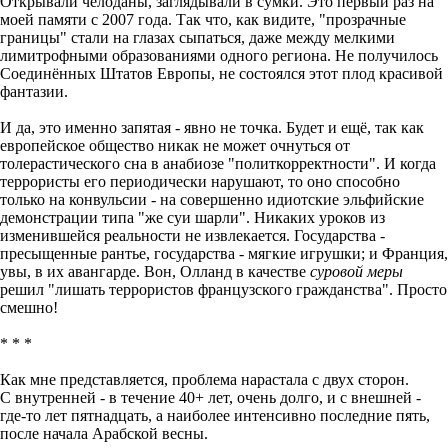
Открывали челоданы, заглядывали в сумки. Это первый раз на
моей памяти с 2007 года. Так что, как видите, "прозрачные
границы" стали на глазах сыпаться, даже между мелкими
лимитрофными образованиями одного региона. Не получилось
Соединённых Штатов Европы, не состоялся этот плод красивой
фантазии.
И да, это именно запятая - явно не точка. Будет и ещё, так как
европейское общество никак не может очнуться от
толерастического сна в анабиозе "политкорректности". И когда
террористы его периодически нарушают, то оно способно
только на конвульсии - на совершенно идиотские эльфийские
демонстрации типа "же суи шарли". Никаких уроков из
изменившейся реальности не извлекается. Государства -
пресыщенные рантье, государства - мягкие игрушки; и Франция,
увы, в их авангарде. Вон, Олланд в качестве
суровой меры
решил "лишать террористов французского гражданства". Просто
смешно!
* * *
Как мне представляется, проблема нарастала с двух сторон.
С внутренней - в течение 40+ лет, очень долго, и с внешней -
где-то лет пятнадцать, а наиболее интенсивно последние пять,
после начала Арабской весны.