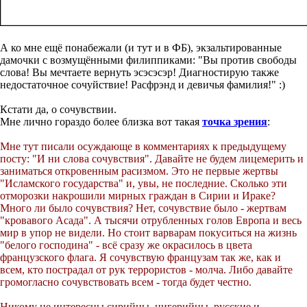
А ко мне ещё понабежали (и тут и в ФБ), экзальтированные
дамочки с возмущёнными филиппиками: "Вы против свободы
слова! Вы мечтаете вернуть эсэсэсэр! Диагностирую также
недостаточное сочуйствие! Расфрэнд и девичья фамилия!" :)
Кстати да, о сочувствии.
Мне лично гораздо более близка вот такая
точка зрения
:
Мне тут писали осуждающе в комментариях к предыдущему
посту: "И ни слова сочувствия". Давайте не будем лицемерить и
заниматься откровенным расизмом. Это не первые жертвы
"Исламского государства" и, увы, не последние. Сколько эти
отморозки накрошили мирных граждан в Сирии и Ираке?
Много ли было сочувствия? Нет, сочувствие было - жертвам
"кровавого Асада". А тысячи отрубленных голов Европа и весь
мир в упор не видели. Но стоит варварам покуситься на жизнь
"белого господина" - всё сразу же окрасилось в цвета
французского флага. Я сочувствую французам так же, как и
всем, кто пострадал от рук террористов - молча. Либо давайте
громогласно сочувствовать всем - тогда будет честно.
Никому не интересны сирийцы, нигерийцы, русские и