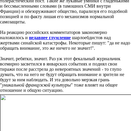
толерастический пост. Такие же лукавые умники с гладенькими
и бессмысленными словами (в тамошних СМИ внутри
Франции) и обезоруживают общество, парализуя его подобной
позицией и по факту лишая его механизмов нормальной
самозащиты.
На реакцию российских комментаторов закономерно
наложилось и
недавнее глумление
шарлоебдистов над
жертвами синайской катастрофы. Некоторые пишут: "да не надо
обращать внимание, это же ничего не значит!".
Значит, ребятки, значит. Раз уж этот фекальный журнальчик
всемирно засветился в январских событиях и поднял свои
тиражи после расстрела до невероятных значений - то глупо
думать, что на него не будут обращать внимание и зрители не
будут за ним наблюдать. И эта довольно мерзкая грань
"
уникальной французской культуры
" тоже влияет на общее
отношение и общую ситуацию.