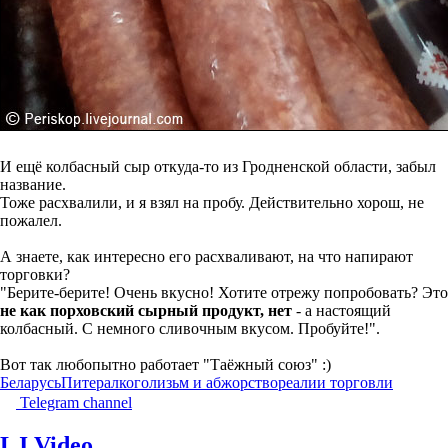
И ещё колбасный сыр откуда-то из Гродненской области, забыл
название.
Тоже расхвалили, и я взял на пробу. Действительно хорош, не
пожалел.
А знаете, как интересно его расхваливают, на что напирают
торговки?
"Берите-берите! Очень вкусно! Хотите отрежу попробовать? Это
не как порховский сырный продукт, нет
- а настоящий
колбасный. С немного сливочным вкусом. Пробуйте!".
Вот так любопытно работает "Таёжный союз" :)
Беларусь
Питер
алкоголизьм и абжорство
реалии торговли
Telegram channel
LJ Video