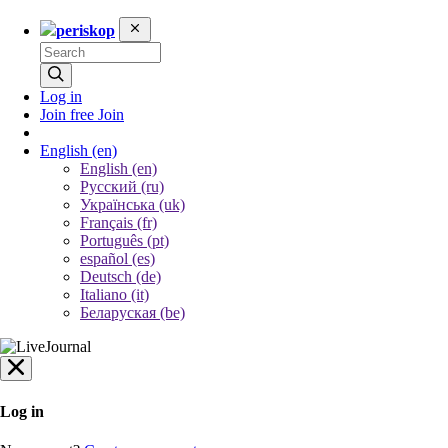
periskop
Log in
Join free
Join
English
(en)
English (en)
Русский (ru)
Українська (uk)
Français (fr)
Português (pt)
español (es)
Deutsch (de)
Italiano (it)
Беларуская (be)
Log in