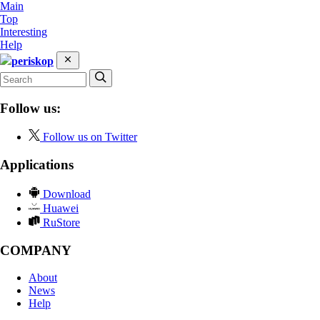
Main
Top
Interesting
Help
periskop
Follow us:
Follow us on Twitter
Applications
Download
Huawei
RuStore
COMPANY
About
News
Help