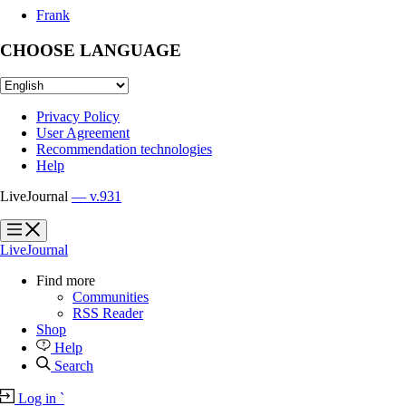
Frank
CHOOSE LANGUAGE
Privacy Policy
User Agreement
Recommendation technologies
Help
LiveJournal
— v.931
?
?
LiveJournal
Find more
Communities
RSS Reader
Shop
Help
Search
Log in
`