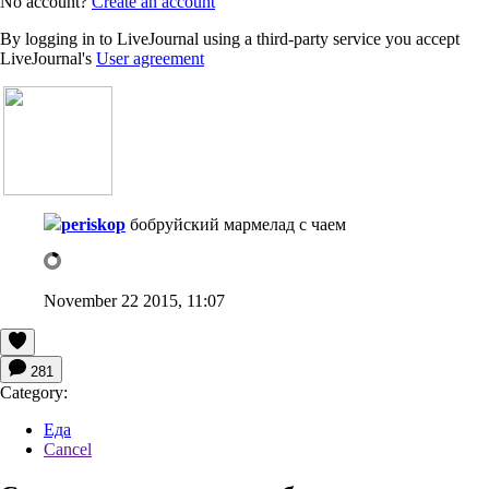
No account?
Create an account
By logging in to LiveJournal using a third-party service you accept
LiveJournal's
User agreement
periskop
бобруйский мармелад с чаем
November 22 2015, 11:07
281
Category:
Еда
Cancel