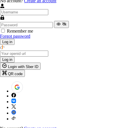
No account?
Create an account
Remember me
Forgot password
Log in
Log in
Login with Sber ID
QR code