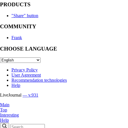
PRODUCTS
"Share" button
COMMUNITY
Frank
CHOOSE LANGUAGE
Privacy Policy
User Agreement
Recommendation technologies
Help
LiveJournal
— v.931
Main
Top
Interesting
Help