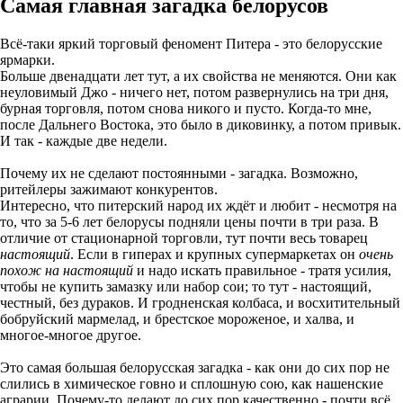
Самая главная загадка белорусов
Всё-таки яркий торговый феномент Питера - это белорусские
ярмарки.
Больше двенадцати лет тут, а их свойства не меняются. Они как
неуловимый Джо - ничего нет, потом развернулись на три дня,
бурная торговля, потом снова никого и пусто. Когда-то мне,
после Дальнего Востока, это было в диковинку, а потом привык.
И так - каждые две недели.
Почему их не сделают постоянными - загадка. Возможно,
ритейлеры зажимают конкурентов.
Интересно, что питерский народ их ждёт и любит - несмотря на
то, что за 5-6 лет белорусы подняли цены почти в три раза. В
отличие от стационарной торговли, тут почти весь товарец
настоящий
. Если в гиперах и крупных супермаркетах он
очень
похож на настоящий
и надо искать правильное - тратя усилия,
чтобы не купить замазку или набор сои; то тут - настоящий,
честный, без дураков. И гродненская колбаса, и восхитительный
бобруйский мармелад, и брестское мороженое, и халва, и
многое-многое другое.
Это самая большая белорусская загадка - как они до сих пор не
слились в химическое говно и сплошную сою, как нашенские
аграрии. Почему-то делают до сих пор качественно - почти всё