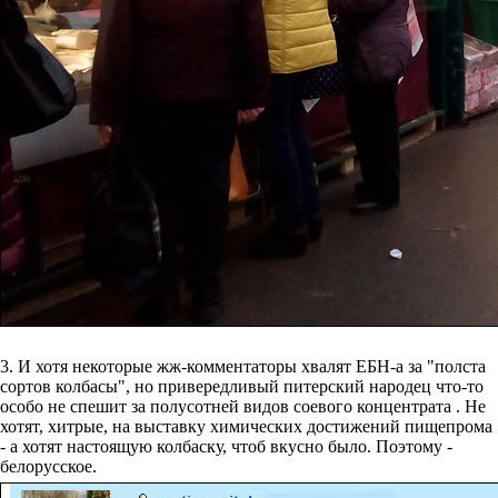
3. И хотя некоторые жж-комментаторы хвалят ЕБН-а за "полста
сортов колбасы", но привередливый питерский народец что-то
особо не спешит за полусотней видов соевого концентрата . Не
хотят, хитрые, на выставку химических достижений пищепрома
- а хотят настоящую колбаску, чтоб вкусно было. Поэтому -
белорусское.