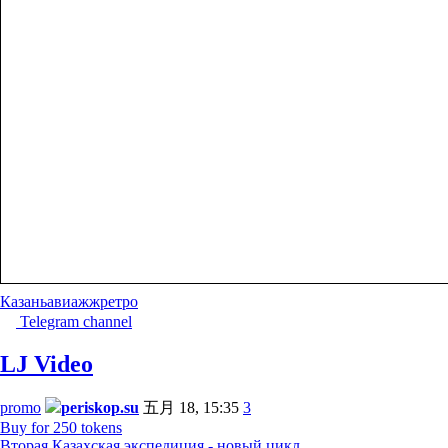
Казань
авиа
жж
ретро
Telegram channel
LJ Video
promo
periskop.su
五月 18, 15:35
3
Buy for 250 tokens
Вторая Казахская экспедиция - новый цикл