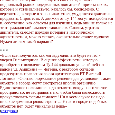
подпольный рынок подержанных двигателей, причем таких,
которые и устанавливать-то, казалось бы, бесполезно. С
вертолетов, которые в запасниках стоят, умудряются двигатели
продавать. Спрос есть. А движки от Ту-144 могут понадобиться
и, собственно, как объекты для изучения, ведь они не только на
этот гражданский самолет ставились». Словом, утратив
двигатели, самолет изрядно потеряет в исторической
адекватности и, можно сказать, окончательно станет муляжом.
Нужен ли нам такой вариант?
* * *
«Если все получится, как мы задумали, это будет нечто!» —
уверен Гильмутдинов. В оценке эффектности, которую
приобретет с появлением Ту-144 довольно унылый пейзаж
района ул. Амирхана — Четаева, с ректором согласен
председатель правления союза архитекторов РТ Виталий
Логинов. «Считаю, нормальное решение для установки. Такие
объекты в городе могут смотреться вполне органично.
Единственное пожелание: надо оставить вокруг него чистое
пространство, не застраивать его, чтобы была возможность
прочувствовать формы самолета! Ни в коем случае не надо
никакие домишки рядом строить... У нас в городе подобных
объектов нет, будет уникальная вещь»
(
отседова
)