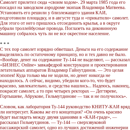
Самолет прилетел сюда «своим ходом». 29 марта 1985 года его
посадил на заводском аэродроме экипаж Владимира Матвеева.
Установить его решили у близлежащего здания КАИ,
подготовили площадку, и в августе туда и «прикатили» самолет.
Для этого от него пришлось отсоединить крылья, а в округе
убрали троллейбусные провода. Поглазеть на диковинную
машину собралось чуть ли не все окрестное население.
* * *
С тех пор самолет изрядно обветшал. Деньги на его содержание
выделялись по остаточному принципу, но и тех давно не было.
«Вообще, денег на содержание Ту-144 не выделяют, — рассказал
«БИЗНЕС Online» завкафедрой конструкции и проектирования
летательных аппаратов Владимир Гайнутдинов. — Это целая
эпопея! Куда только мы не ходили, но денег никогда не
находилось. А сейчас, видимо, убедили кого-то, что будет
красиво, завлекательно, и средства нашлись... Надеюсь, наконец,
покрасят самолет, а то при четырех ректорах — Дегтяреве,
Гортышеве, Абрукове, Гильмутдинове — так и не получилось».
Словом, как лаборатория Ту-144 руководство КНИТУ-КАИ вряд
ли интересует. Какова же его концепция? «Он очень красиво
будет выглядеть между двумя зданиями в «КАИ-граде», —
рассказал Гильмутдинов. — Ту-144 — сверхзвуковой
пассажирский самолет, одно из лучших достижений инженерии