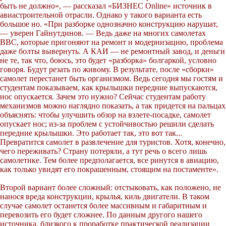
быть не должно», — рассказал «БИЗНЕС Online» источник в
авиастроительной отрасли. Однако у такого варианта есть
большое но. «При разборке однозначно конструкцию нарушат,
— уверен Гайнутдинов. — Ведь даже на многих самолетах
ВВС, которые пригоняют на ремонт и модернизацию, проблема
даже болты вывернуть. А КАИ — не ремонтный завод, и деньги
не те, так что, боюсь, это будет «разборка» болгаркой, условно
говоря. Будут резать по живому. В результате, после «сборки»
самолет перестанет быть организмом. Ведь сегодня мы гостям и
студентам показываем, как крылышки передние выпускаются,
нос опускается. Зачем это нужно? Сейчас студентам работу
механизмов можно наглядно показать, а так придется на пальцах
объяснять: чтобы улучшить обзор на взлете-посадке, самолет
опускает нос; из-за проблем с устойчивостью решили сделать
передние крылышки. Это работает так, это вот так...
Превратится самолет в развлечение для туристов. Хотя, конечно,
чего переживать? Страну потеряли, а тут речь о всего лишь
самолетике. Тем более предполагается, все ринутся в авиацию,
как только увидят его покрашенным, стоящим на постаменте».
Второй вариант более сложный: отстыковать, как положено, не
нанося вреда конструкции, крылья, киль двигатели. В таком
случае самолет останется более массивным и габаритным и
перевозить его будет сложнее. По данным другого нашего
источника, близкого к проработке практической реализации