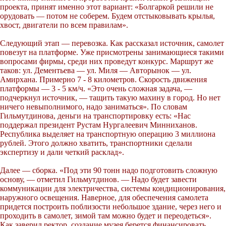
проекта, принят именно этот вариант: «Болгаркой решили не
орудовать — потом не соберем. Будем отстыковывать крылья,
хвост, двигатели по всем правилам».
Следующий этап — перевозка. Как рассказал источник, самолет
повезут на платформе. Уже присмотрены занимающиеся такими
вопросами фирмы, среди них проведут конкурс. Маршрут же
таков: ул. Дементьева — ул. Миля — Авторынок — ул.
Амирхана. Примерно 7 - 8 километров. Скорость движения
платформы — 3 - 5 км/ч. «Это очень сложная задача, —
подчеркнул источник, — тащить такую махину в город. Но нет
ничего невыполнимого, надо заниматься». По словам
Гильмутдинова, деньги на транспортировку есть: «Нас
поддержал президент Рустам Нургалеевич Минниханов.
Республика выделяет на транспортную операцию 3 миллиона
рублей. Этого должно хватить, транспортники сделали
экспертизу и дали четкий расклад».
Далее — сборка. «Под эти 90 тонн надо подготовить сложную
основу, — отметил Гильмутдинов. — Надо будет завести
коммуникации для электричества, системы кондиционирования,
наружного освещения. Наверное, для обеспечения самолета
придется построить поблизости небольшое здание, через него и
проходить в самолет, зимой там можно будет и переодеться».
Как заверил ректор, создание музея берется финансировать