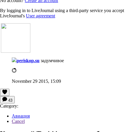
No account?
Create an account
By logging in to LiveJournal using a third-party service you accept
LiveJournal's
User agreement
periskop.su
задумчивое
November 29 2015, 15:09
43
Category:
Авиация
Cancel