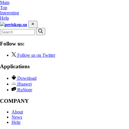
Main
Top
Interesting
Help
periskop.su
Follow us:
Follow us on Twitter
Applications
Download
Huawei
RuStore
COMPANY
About
News
Help