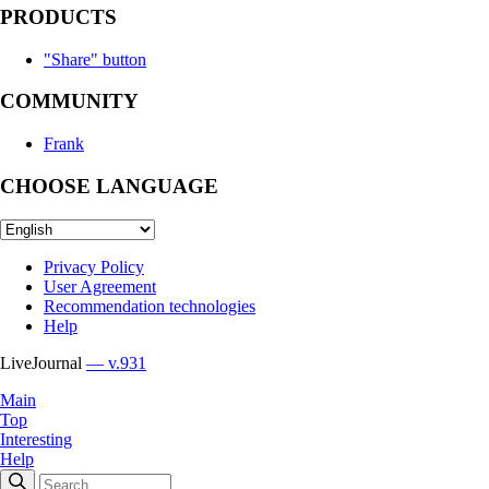
PRODUCTS
"Share" button
COMMUNITY
Frank
CHOOSE LANGUAGE
Privacy Policy
User Agreement
Recommendation technologies
Help
LiveJournal
— v.931
Main
Top
Interesting
Help