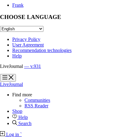
Frank
CHOOSE LANGUAGE
Privacy Policy
User Agreement
Recommendation technologies
Help
LiveJournal
— v.931
?
?
LiveJournal
Find more
Communities
RSS Reader
Shop
Help
Search
Log in
`