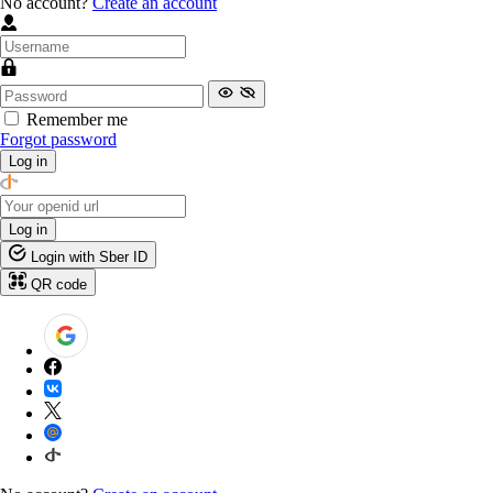
No account?
Create an account
Remember me
Forgot password
Log in
Log in
Login with Sber ID
QR code