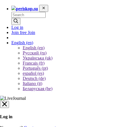
periskop.su
Log in
Join free
Join
English
(en)
English (en)
Русский (ru)
Українська (uk)
Français (fr)
Português (pt)
español (es)
Deutsch (de)
Italiano (it)
Беларуская (be)
Log in