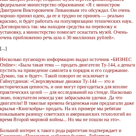
федеральное министерство образования: «Я с министром
Дмитрием Викторовичем Ливановым это обсуждал. Он очень
хорошо принял идею, да ее и трудно не принять — реально
красиво, и будет работать на популяризацию технических наук.
Договорились так: мы находим средства на перевозку и
установку, а министерство помогает оснастить музей. Очень-
очень приближенно речь шла о 30 миллионах рублей».
[...]
Несколько пугающую информацию выдал источник «БИЗНЕС
Online»: «Была такая тема — продать двигатели Ту-144, а деньги
пустить на приведение самолета в порядок и его содержание.
Думаю, так и будет». Такой поворот не исключает и
Гайнутдинов: «Сверхзвуковые движки Ту-144 — это и
историческая ценность, и они могут пригодиться для вполне
практических целей — для исследований на стенде. Насколько
знаю, покупатели некогда уже забрасывали удочки. Да что
двигатели! В тяжелые времена безденежья нам предлагали даже
крылья «Кингкобры» продать. На их примере мы ребятам
показываем разницу советских и американских технологий во
время Второй мировой войны... Но мы не пошли на это».
Большой интерес к такого рода раритетам подтверждает и
Санников: «Покупатель найдется быстро. Действует