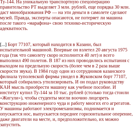
Ту-144. На уникальную транспортную спецоперацию
правительство РТ выделяет 3 млн. рублей, еще порядка 30 млн.
даст минобразования РФ — на эти деньги в самолете сделают
музей. Правда, эксперты опасаются, не потеряет ли машина
после такого «марафона» свою технико-историческую
адекватность.
[...]
Борт 77107, который находится в Казани, был
испытательной машиной. Впервые он взлетел 20 августа 1975
года (так что самолету скоро исполнится 40 лет) и всего
выполнил 490 полетов. В 187 из них проводились испытания с
выходом на предельную скорость (более чем в 2 раза выше
скорости звука). В 1984 году один из сотрудников казанского
филиала туполевской фирмы увидел в Жуковском борт 77107,
который собирались утилизировать. И он подал руководству
КАИ мысль приобрести машину как учебное пособие. И
институт купил Ту-144 за 10 тыс. рублей (столько тогда стоили
«Жигули»), чтобы студенты могли воочию лицезреть
конструкцию инженерного чуда и работу многих его агрегатов.
У машины работают электромеханизмы, поднимается и
опускается нос, выпускается переднее горизонтальное оперение,
даже двигатели на месте, и, предположительно, их можно
запустить.