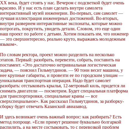
ХХ века, будет стоять у нас. Вечером с подсветкой будет очень
красиво. И у нас есть план сделать внутри самолета
интерактивный музей инженерии. Во-первых, сам самолет —
лучшая иллюстрация инженерных достижений. Во-вторых,
внутри развернем интерактивные экспонаты, которые можно
потрогать, покрутить, увидеть детали. Словом, это еще один
наш проект по работе с детьми. Хотим показать им, что инженер
— это сверхинтересно, реально круто, выражаясь молодежным
языком».
По словам ректора, проект можно разделить на несколько
этапов. Первый: разобрать, перевезти, собрать, поставить на
постамент. «Это достаточно нетривиальная логистическая
задача, — пояснил Гильмутдинов. — 90 тонн весит машина, у
нее крупные габариты, и провезти ее по городским улицам —
уникальная транспортная операция. Надо будет самолет
разобрать: отстыковать крылья, 12-метровый киль, придется ли
снимать двигатели — посмотрим. Будет специальная платформа
для транспортировки, специальные краны — все
сверхспециальное». Как рассказал Гильмутдинов, за разборку-
сборку будет отвечать Казанский авиазавод.
И здесь возникает очень важный вопрос: как разбирать? Есть
метод попроще. «Если примут решение буквально болгаркой
распилить, а на месте состыковать, то с перевозкой проблем