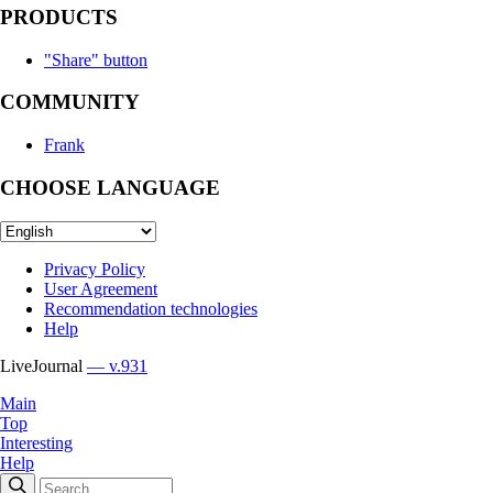
PRODUCTS
"Share" button
COMMUNITY
Frank
CHOOSE LANGUAGE
Privacy Policy
User Agreement
Recommendation technologies
Help
LiveJournal
— v.931
Main
Top
Interesting
Help