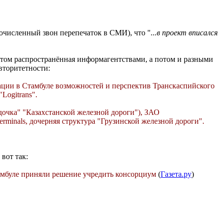
очисленный звон перепечаток в СМИ), что "
...в проект вписался
отом распространённая информагентствами, а потом и разными
вторитетности:
тации в Стамбуле возможностей и перспектив Транскаспийского
Logitrans".
дочка" "Казахстанской железной дороги"), ЗАО
rminals, дочерняя структура "Грузинской железной дороги".
вот так:
тамбуле приняли решение учредить консорциум
(
Газета.ру
)