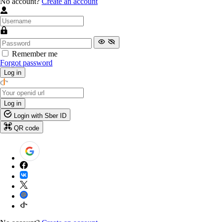
No account?
Create an account
Remember me
Forgot password
Log in
Log in
Login with Sber ID
QR code