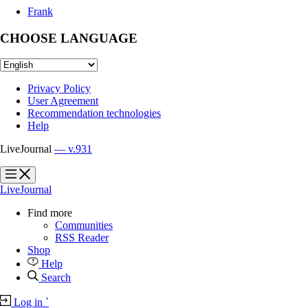
Frank
CHOOSE LANGUAGE
Privacy Policy
User Agreement
Recommendation technologies
Help
LiveJournal
— v.931
?
?
LiveJournal
Find more
Communities
RSS Reader
Shop
Help
Search
Log in
`