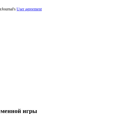
veJournal's
User agreement
ременной игры