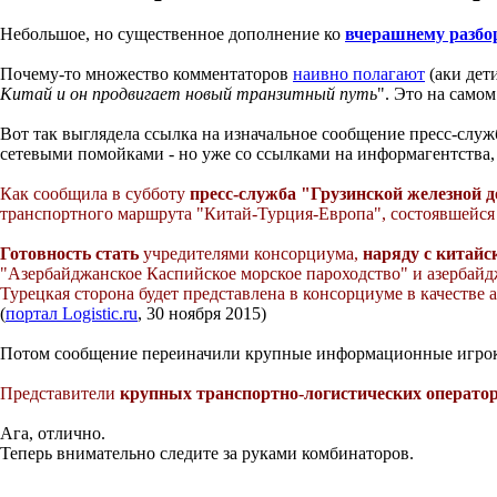
Небольшое, но существенное дополнение ко
вчерашнему разбо
Почему-то множество комментаторов
наивно полагают
(аки дет
Китай и он продвигает новый транзитный путь
". Это на самом
Вот так выглядела ссылка на изначальное сообщение пресс-слу
сетевыми помойками - но уже со ссылками на информагентства, 
Как сообщила в субботу
пресс-служба "Грузинской железной 
транспортного маршрута "Китай-Турция-Европа", состоявшейся 
Готовность стать
учредителями консорциума,
наряду с китайс
"Азербайджанское Каспийское морское пароходство" и азербайджа
Турецкая сторона будет представлена в консорциуме в качестве 
(
портал Logistic.ru
, 30 ноября 2015)
Потом сообщение переиначили крупные информационные игроки, 
Представители
крупных транспортно-логистических операто
Ага, отлично.
Теперь внимательно следите за руками комбинаторов.