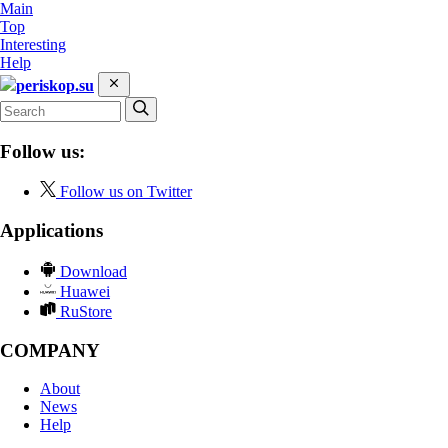
Main
Top
Interesting
Help
periskop.su
Follow us:
Follow us on Twitter
Applications
Download
Huawei
RuStore
COMPANY
About
News
Help