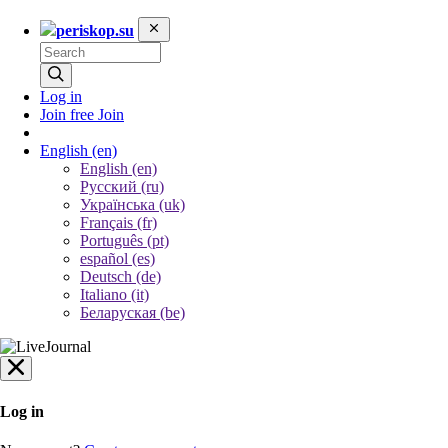
periskop.su
Log in
Join free
Join
English
(en)
English (en)
Русский (ru)
Українська (uk)
Français (fr)
Português (pt)
español (es)
Deutsch (de)
Italiano (it)
Беларуская (be)
Log in