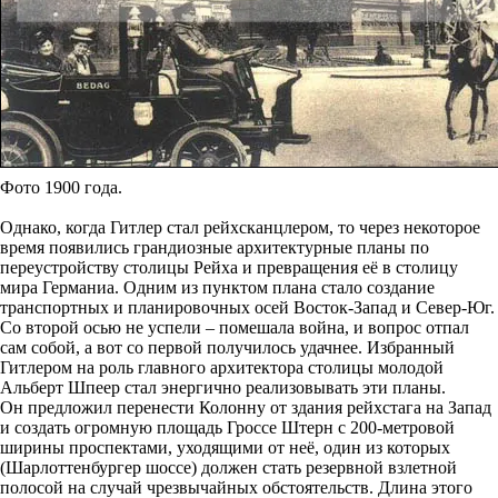
Фото 1900 года.
Однако, когда Гитлер стал рейхсканцлером, то через некоторое
время появились грандиозные архитектурные планы по
переустройству столицы Рейха и превращения её в столицу
мира Германиа. Одним из пунктом плана стало создание
транспортных и планировочных осей Восток-Запад и Север-Юг.
Со второй осью не успели – помешала война, и вопрос отпал
сам собой, а вот со первой получилось удачнее. Избранный
Гитлером на роль главного архитектора столицы молодой
Альберт Шпеер стал энергично реализовывать эти планы.
Он предложил перенести Колонну от здания рейхстага на Запад
и создать огромную площадь Гроссе Штерн с 200-метровой
ширины проспектами, уходящими от неё, один из которых
(Шарлоттенбургер шоссе) должен стать резервной взлетной
полосой на случай чрезвычайных обстоятельств. Длина этого