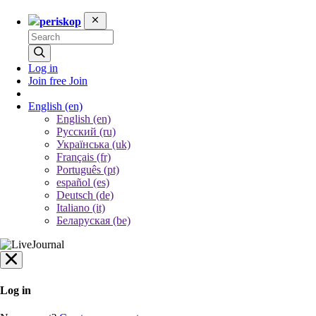
periskop
Log in
Join free
Join
English
(en)
English (en)
Русский (ru)
Українська (uk)
Français (fr)
Português (pt)
español (es)
Deutsch (de)
Italiano (it)
Беларуская (be)
Log in