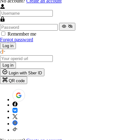
No account?
Create an account
Remember me
Forgot password
Log in
Log in
Login with Sber ID
QR code