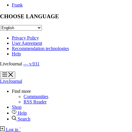
Frank
CHOOSE LANGUAGE
Privacy Policy
User Agreement
Recommendation technologies
Help
LiveJournal
— v.931
?
?
LiveJournal
Find more
Communities
RSS Reader
Shop
Help
Search
Log in
`