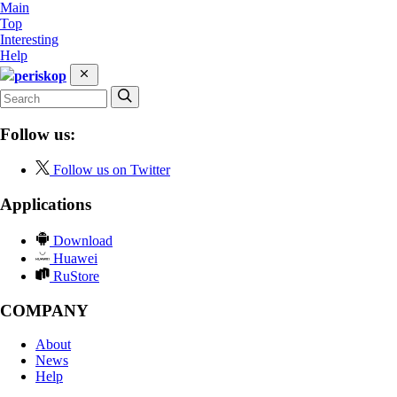
Main
Top
Interesting
Help
periskop
Follow us:
Follow us on Twitter
Applications
Download
Huawei
RuStore
COMPANY
About
News
Help