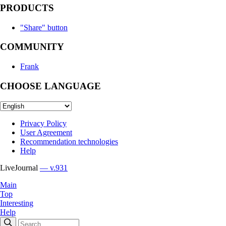
PRODUCTS
"Share" button
COMMUNITY
Frank
CHOOSE LANGUAGE
Privacy Policy
User Agreement
Recommendation technologies
Help
LiveJournal
— v.931
Main
Top
Interesting
Help