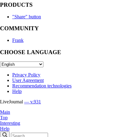
PRODUCTS
"Share" button
COMMUNITY
Frank
CHOOSE LANGUAGE
Privacy Policy
User Agreement
Recommendation technologies
Help
LiveJournal
— v.931
Main
Top
Interesting
Help