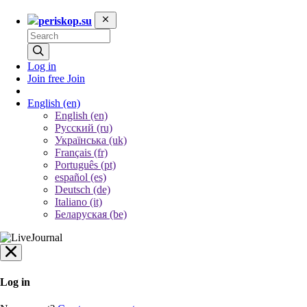
periskop.su
Log in
Join free
Join
English
(en)
English (en)
Русский (ru)
Українська (uk)
Français (fr)
Português (pt)
español (es)
Deutsch (de)
Italiano (it)
Беларуская (be)
Log in