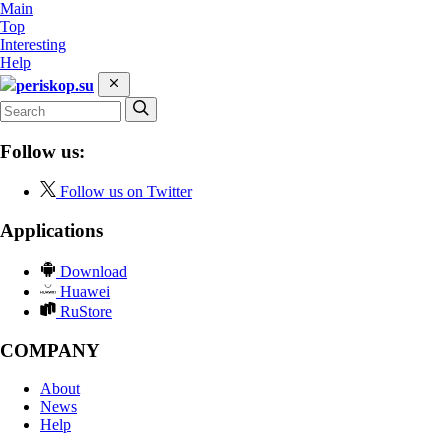
Main
Top
Interesting
Help
periskop.su
Follow us:
Follow us on Twitter
Applications
Download
Huawei
RuStore
COMPANY
About
News
Help