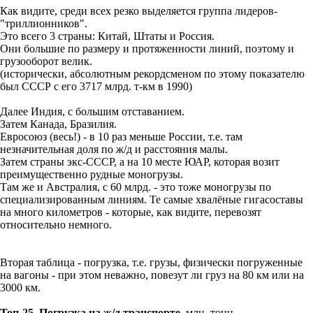
Как видите, среди всех резко выделяется группа лидеров-
"триллионников".
Это всего 3 страны: Китай, Штаты и Россия.
Они большие по размеру и протяженности линий, поэтому и
грузооборот велик.
(исторически, абсолютным рекордсменом по этому показателю
был СССР с его 3717 млрд. т-км в 1990)
Далее Индия, с большим отставанием.
Затем Канада, Бразилия.
Евросоюз (весь!) - в 10 раз меньше России, т.е. там
незначительная доля по ж/д и расстояния малы.
Затем страны экс-СССР, а на 10 месте ЮАР, которая возит
преимущественно рудные моногрузы.
Там же и Австралия, с 60 млрд. - это тоже моногрузы по
специализированным линиям. Те самые хвалёные гигасоставы
на много километров - которые, как видите, перевозят
относительно немного.
Вторая таблица - погрузка, т.е. грузы, физически погруженные
на вагоны - при этом неважно, повезут ли груз на 80 км или на
3000 км.
Топ-25. Погрузка на ж/д транспорте
, млн. тонн