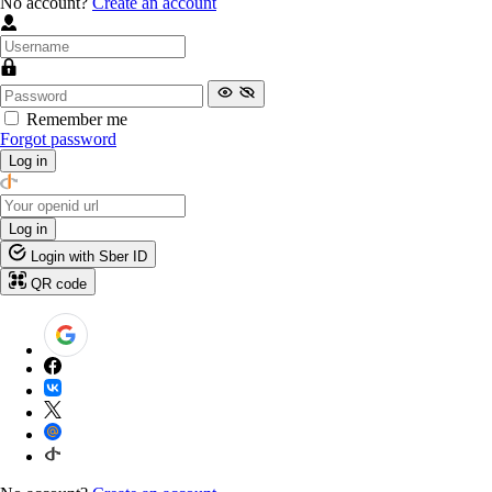
No account?
Create an account
Remember me
Forgot password
Log in
Log in
Login with Sber ID
QR code