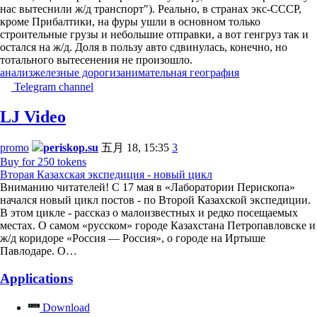
нас вытеснили ж/д транспорт"). Реально, в странах экс-СССР,
кроме Прибалтики, на фуры ушли в основном только
строительные грузы и небольшие отправки, а вот генгруз так и
остался на ж/д. Доля в пользу авто сдвинулась, конечно, но
тотального вытесенения не произошло.
анализ
железные дороги
занимательная география
Telegram channel
LJ Video
promo
periskop.su
五月 18, 15:35
3
Buy for 250 tokens
Вторая Казахская экспедиция - новый цикл
Вниманию читателей! С 17 мая в «Лаборатории Перископа»
начался новый цикл постов - по Второй Казахской экспедиции.
В этом цикле - рассказ о малоизвестных и редко посещаемых
местах. О самом «русском» городе Казахстана Петропавловске и
ж/д коридоре «Россия — Россия», о городе на Иртыше
Павлодаре. О…
Applications
Download