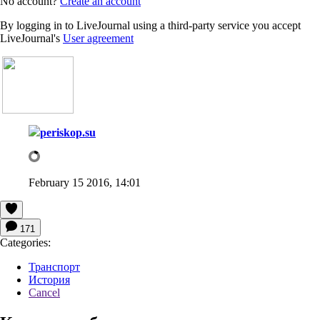
No account?
Create an account
By logging in to LiveJournal using a third-party service you accept
LiveJournal's
User agreement
periskop.su
February 15 2016, 14:01
171
Categories:
Транспорт
История
Cancel