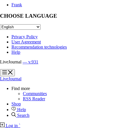
Frank
CHOOSE LANGUAGE
Privacy Policy
User Agreement
Recommendation technologies
Help
LiveJournal
— v.931
?
?
LiveJournal
Find more
Communities
RSS Reader
Shop
Help
Search
Log in
`