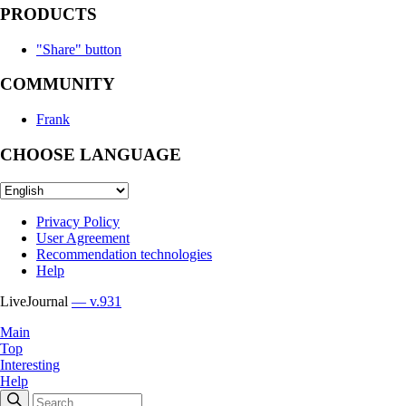
PRODUCTS
"Share" button
COMMUNITY
Frank
CHOOSE LANGUAGE
Privacy Policy
User Agreement
Recommendation technologies
Help
LiveJournal
— v.931
Main
Top
Interesting
Help