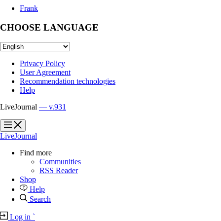
Frank
CHOOSE LANGUAGE
Privacy Policy
User Agreement
Recommendation technologies
Help
LiveJournal
— v.931
?
?
LiveJournal
Find more
Communities
RSS Reader
Shop
Help
Search
Log in
`