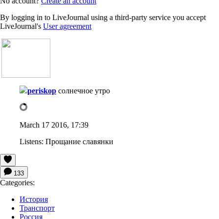
No account?
Create an account
By logging in to LiveJournal using a third-party service you accept
LiveJournal's
User agreement
periskop
солнечное утро
March 17 2016, 17:39
Listens:
Прощание славянки
133
Categories:
История
Транспорт
Россия