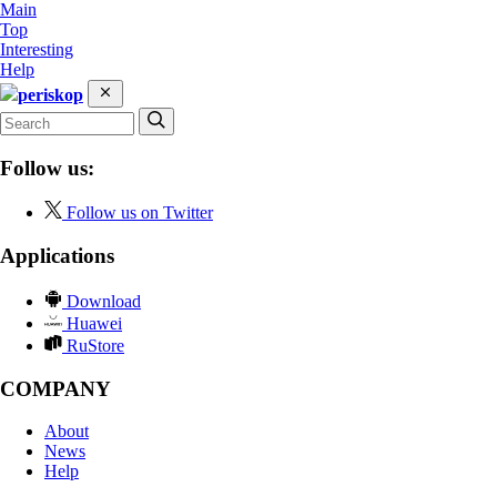
Main
Top
Interesting
Help
periskop
Follow us:
Follow us on Twitter
Applications
Download
Huawei
RuStore
COMPANY
About
News
Help