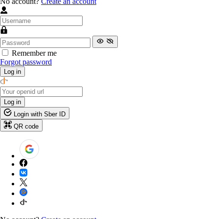
No account?
Create an account
Remember me
Forgot password
Log in
Log in
Login with Sber ID
QR code