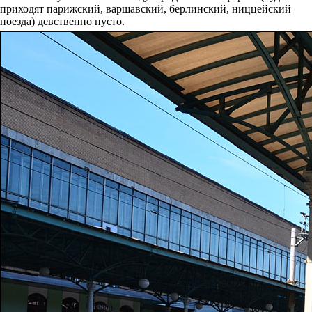
приходят парижский, варшавский, берлинский, ниццейский
поезда) девственно пусто.